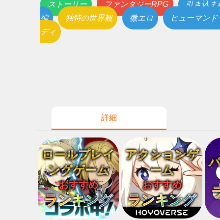
ストーリー
ファンタジーRPG
引き込ま
編
独特の世界観
微エロ
ヒューマンド
ディ
詳細
ロールプレイ
アクションゲ
ングゲーム
ーム
おすすめ
おすすめ
ランキング
ランキング