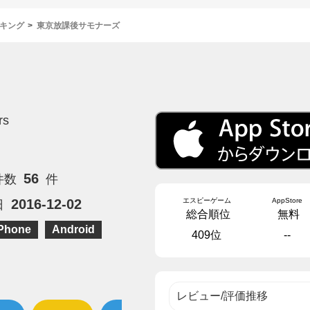
キング
東京放課後サモナーズ
』
rs
56
件数
件
エスピーゲーム
AppStore
2016-12-02
日
総合順位
無料
Phone
Android
409位
--