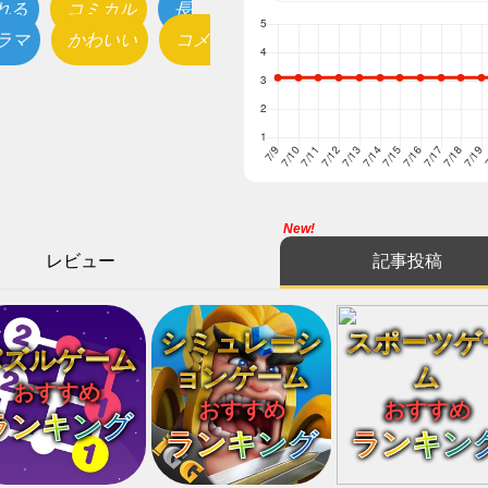
れる
コミカル
長
ラマ
かわいい
コメ
New!
レビュー
記事投稿
シミュレーシ
スポーツゲ
パズルゲーム
ョンゲーム
ム
おすすめ
おすすめ
おすすめ
ランキング
ランキング
ランキン