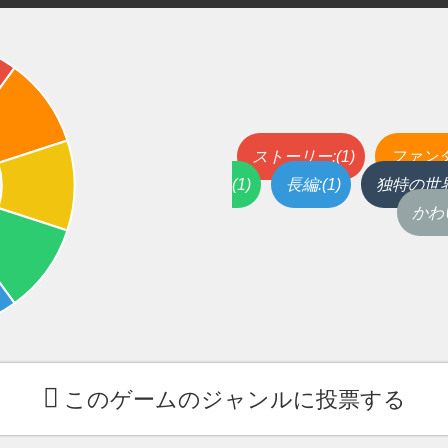
ストーリー:(1)
ファンタ
(1)
長編:(1)
独特の世界観
かわい
このゲームのジャンルに投票する