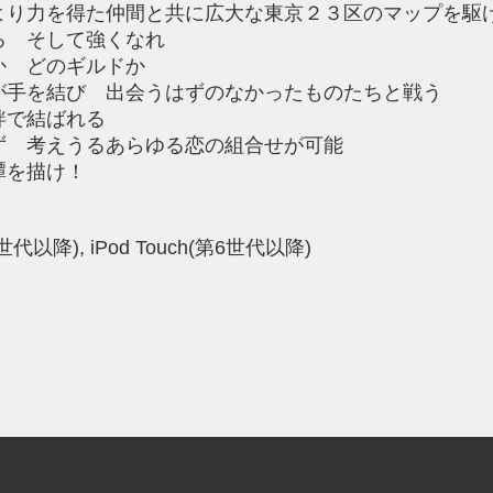
より力を得た仲間と共に広大な東京２３区のマップを駆
ろ そして強くなれ
か どのギルドか
が手を結び 出会うはずのなかったものたちと戦う
絆で結ばれる
ず 考えうるあらゆる恋の組合せが可能
譚を描け！
第6世代以降), iPod Touch(第6世代以降)