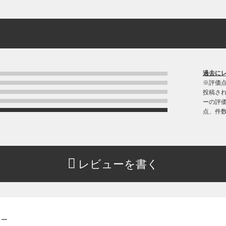
過去に
※評価
投稿さ
ーの評価
点、件
レビューを書く
ュー