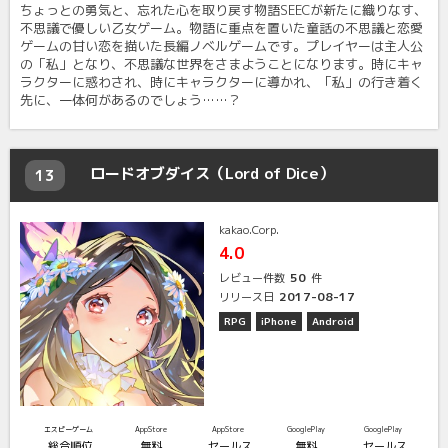
ちょっとの勇気と、忘れた心を取り戻す物語SEECが新たに織りなす、
不思議で優しい乙女ゲーム。物語に重点を置いた童話の不思議と恋愛
ゲームの甘い恋を描いた長編ノベルゲームです。プレイヤーは主人公
の「私」となり、不思議な世界をさまようことになります。時にキャ
ラクターに惑わされ、時にキャラクターに導かれ、「私」の行き着く
先に、一体何があるのでしょう……？
ロードオブダイス（Lord of Dice）
13
kakao.Corp.
4.0
50
レビュー件数
件
2017-08-17
リリース日
RPG
iPhone
Android
エスピーゲーム
AppStore
AppStore
GooglePlay
GooglePlay
総合順位
無料
セールス
無料
セールス