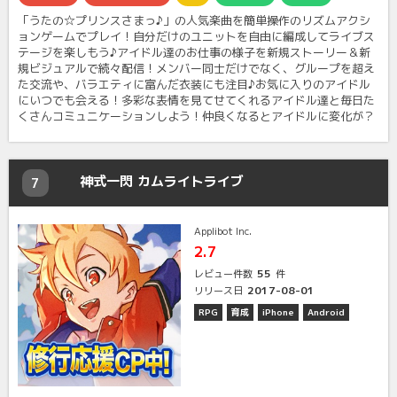
「うたの☆プリンスさまっ♪」の人気楽曲を簡単操作のリズムアクシ
ョンゲームでプレイ！自分だけのユニットを自由に編成してライブス
テージを楽しもう♪アイドル達のお仕事の様子を新規ストーリー＆新
規ビジュアルで続々配信！メンバー同士だけでなく、グループを超え
た交流や、バラエティに富んだ衣装にも注目♪お気に入りのアイドル
にいつでも会える！多彩な表情を見てせてくれるアイドル達と毎日た
くさんコミュニケーションしよう！仲良くなるとアイドルに変化が？
神式一閃 カムライトライブ
7
Applibot Inc.
2.7
55
レビュー件数
件
2017-08-01
リリース日
RPG
育成
iPhone
Android