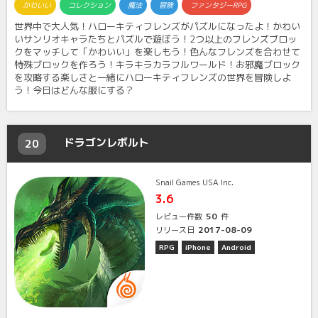
かわいい
コレクション
魔法
冒険
ファンタジーRPG
世界中で大人気！ハローキティフレンズがパズルになったよ！かわい
いサンリオキャラたちとパズルで遊ぼう！2つ以上のフレンズブロッ
クをマッチして「かわいい」を楽しもう！色んなフレンズを合わせて
特殊ブロックを作ろう！キラキラカラフルワールド！お邪魔ブロック
を攻略する楽しさと一緒にハローキティフレンズの世界を冒険しよ
う！今日はどんな服にする？
ドラゴンレボルト
20
Snail Games USA Inc.
3.6
50
レビュー件数
件
2017-08-09
リリース日
RPG
iPhone
Android