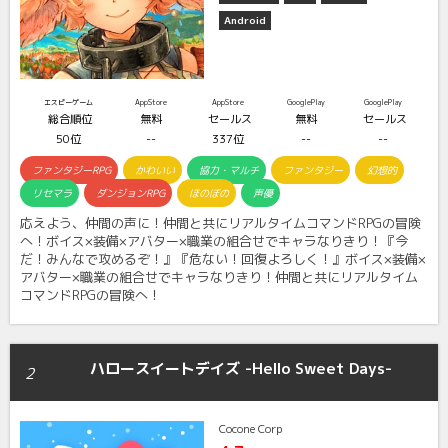
Android
エスピーゲーム
AppStore
AppStore
GooglePlay
GooglePlay
総合順位
無料
セールス
無料
セールス
50位
--
337位
--
--
ファンタジーRPG
かわいい
協力・マルチ
ファンタジー
幻想的
リセマラ
ダンジョンRPG
ほのぼの
声優
応えよう、仲間の声に！仲間と共にリアルタイムコマンドRPGの冒険
へ！ボイス×装備×アバター×職業の組合せでキャラなりきり！『今
だ！みんなで攻めるぞ！』『危ない！回復よろしく！』ボイス×装備×
アバター×職業の組合せでキャラなりきり！仲間と共にリアルタイム
コマンドRPGの冒険へ！
ハロースイートデイズ -Hello Sweet Days-
2
Cocone Corp