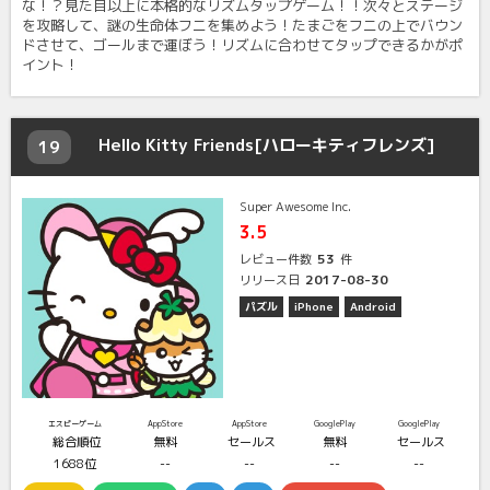
な！？見た目以上に本格的なリズムタップゲーム！！次々とステージ
を攻略して、謎の生命体フニを集めよう！たまごをフニの上でバウン
ドさせて、ゴールまで運ぼう！リズムに合わせてタップできるかがポ
イント！
Hello Kitty Friends[ハローキティフレンズ]
19
Super Awesome Inc.
3.5
53
レビュー件数
件
2017-08-30
リリース日
パズル
iPhone
Android
エスピーゲーム
AppStore
AppStore
GooglePlay
GooglePlay
総合順位
無料
セールス
無料
セールス
1688位
--
--
--
--