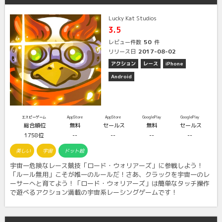
Lucky Kat Studios
3.5
50
レビュー件数
件
2017-08-02
リリース日
アクション
レース
iPhone
Android
エスピーゲーム
AppStore
AppStore
GooglePlay
GooglePlay
総合順位
無料
セールス
無料
セールス
1758位
--
--
--
--
美しい
宇宙
ドット絵
宇宙一危険なレース競技「ロード・ウォリアーズ」に参戦しよう！
「ルール無用」こそが唯一のルールだ！さあ、クラックを宇宙一のレ
ーサーへと育てよう！「ロード・ウォリアーズ」は簡単なタッチ操作
で遊べるアクション満載の宇宙系レーシングゲームです！