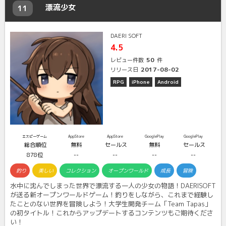
漂流少女
11
DAERI SOFT
4.5
50
レビュー件数
件
2017-08-02
リリース日
RPG
iPhone
Android
エスピーゲーム
AppStore
AppStore
GooglePlay
GooglePlay
総合順位
無料
セールス
無料
セールス
878位
--
--
--
--
釣り
美しい
コレクション
オープンワールド
成長
冒険
水中に沈んでしまった世界で漂流する一人の少女の物語！DAERISOFT
が送る新オープンワールドゲーム！釣りをしながら、これまで経験し
たことのない世界を冒険しよう！大学生開発チーム「Team Tapas」
の初タイトル！これからアップデートするコンテンツもご期待くださ
い！