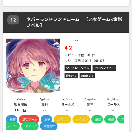
ネバーランドシンドローム 【乙女ゲーム×童話
12
ノベル】
SEEC inc
4.2
50
レビュー件数
件
2017-08-07
リリース日
シミュレーション
アドベンチャー
iPhone
Android
エスピーゲーム
AppStore
AppStore
GooglePlay
GooglePlay
総合順位
無料
セールス
無料
セールス
1108位
--
--
--
--
長編
脱出ゲーム
王子
かわいい
イケメン
童話
勉強
ス
トーリー
ステージ
女性向け