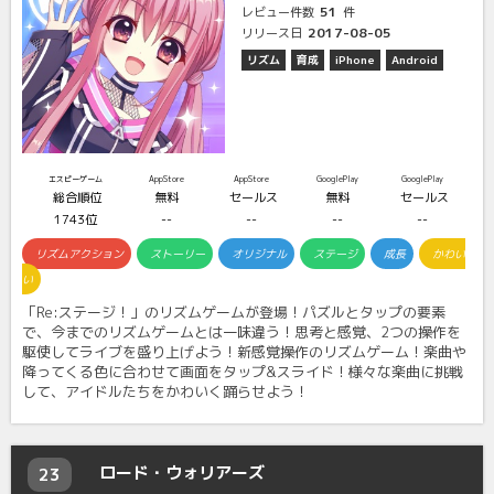
51
レビュー件数
件
2017-08-05
リリース日
リズム
育成
iPhone
Android
エスピーゲーム
AppStore
AppStore
GooglePlay
GooglePlay
総合順位
無料
セールス
無料
セールス
1743位
--
--
--
--
リズムアクション
ストーリー
オリジナル
ステージ
成長
かわい
い
「Re:ステージ！」のリズムゲームが登場！パズルとタップの要素
で、今までのリズムゲームとは一味違う！思考と感覚、2つの操作を
駆使してライブを盛り上げよう！新感覚操作のリズムゲーム！楽曲や
降ってくる色に合わせて画面をタップ&スライド！様々な楽曲に挑戦
して、アイドルたちをかわいく踊らせよう！
ロード・ウォリアーズ
23