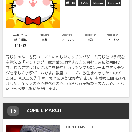
ボード
パズル
iPhone
Android
エスピーゲーム
AppStore
AppStore
GooglePlay
GooglePlay
総合順位
無料
セールス
無料
セールス
1414位
--
--
--
--
同じにゃんこを見つけて！たのしいマッチングゲーム同じという概念
を覚える「マッチング」は言葉を理解する力を育むときに効果的で
す。このアプリは同じネコを探すというシンプルなルールでマッチン
グを楽しく学ぶゲームです。教室のニーズから生まれましたこのゲー
ムはLITALICOの先生や、教室に通う保護者さまの声を参考に開発され
ました。タップのみで遊べるので、小さなお子様から大人まで、どな
たでもお楽しみいただけます。
ZOMBIE MARCH
16
DOUBLE DRIVE LLC.