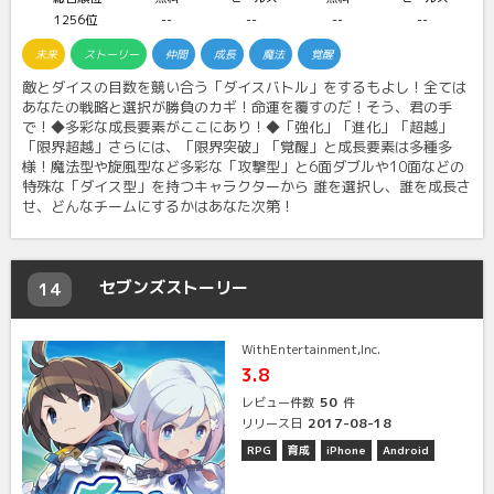
1256位
--
--
--
--
未来
ストーリー
仲間
成長
魔法
覚醒
敵とダイスの目数を競い合う「ダイスバトル」をするもよし！全ては
あなたの戦略と選択が勝負のカギ！命運を覆すのだ！そう、君の手
で！◆多彩な成長要素がここにあり！◆「強化」「進化」「超越」
「限界超越」さらには、「限界突破」「覚醒」と成長要素は多種多
様！魔法型や旋風型など多彩な「攻撃型」と6面ダブルや10面などの
特殊な「ダイス型」を持つキャラクターから 誰を選択し、誰を成長さ
せ、どんなチームにするかはあなた次第！
セブンズストーリー
14
WithEntertainment,Inc.
3.8
50
レビュー件数
件
2017-08-18
リリース日
RPG
育成
iPhone
Android