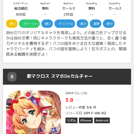
エスピーゲーム
AppStore
AppStore
GooglePlay
GooglePlay
総合順位
無料
セールス
無料
セールス
608位
--
238位
--
--
熱い
ストーリー
戦い
オリジナル
能力
冒険
修行
自分だけのオリジナルキャラを育成しよう。どの能力をアップさせる
かは自分次第！同じキャラクターでも育成方法が違うと、全く違う能
力やスキルを獲得するぞ！八つの国をめぐる壮大な冒険！育成したキ
ャラでパーティを組み、八つの国を冒険しよう！巨大ボスとの、緊張
感ある戦闘を体感せよ！
歌マクロス スマホDeカルチャー
8
DeNA Co., Ltd.
3.8
54
レビュー件数
件
2017-08-02
リリース日
リズム
iPhone
Android