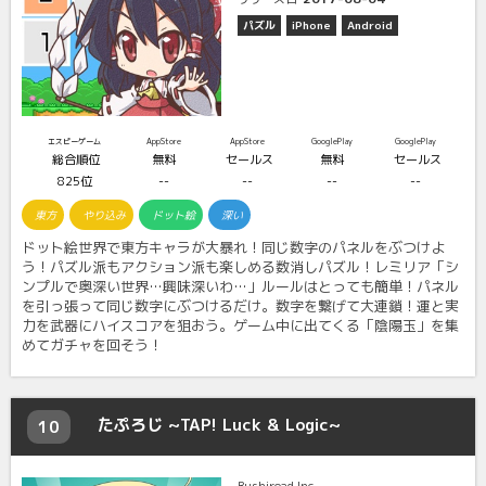
パズル
iPhone
Android
エスピーゲーム
AppStore
AppStore
GooglePlay
GooglePlay
総合順位
無料
セールス
無料
セールス
825位
--
--
--
--
東方
やり込み
ドット絵
深い
ドット絵世界で東方キャラが大暴れ！同じ数字のパネルをぶつけよ
う！パズル派もアクション派も楽しめる数消しパズル！レミリア「シ
ンプルで奥深い世界…興味深いわ…」ルールはとっても簡単！パネル
を引っ張って同じ数字にぶつけるだけ。数字を繋げて大連鎖！運と実
力を武器にハイスコアを狙おう。ゲーム中に出てくる「陰陽玉」を集
めてガチャを回そう！
たぷろじ ~TAP! Luck & Logic~
10