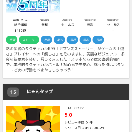
エスピーゲーム
AppStore
AppStore
GooglePlay
GooglePlay
総合順位
無料
セールス
無料
セールス
1412位
--
--
--
--
声優
ストーリー
仲間
能力
冒険
伝説
召喚
あの伝説のタクティカルRPG「セブンズストーリー」がゲームの「強
さ」プレイヤーへの「優しさ」をそのままに、美麗なビジュアル・多
彩な新要素を装い、帰ってきました！スマホならではの直感的操作
で、本格的タクティカルバトル！初心者でも安心、迷った時はボタン
一つで次の行動をおまかせしちゃおう！
にゃんタップ
15
LITALICO Inc.
5.0
6
レビュー件数
件
2017-08-21
リリース日