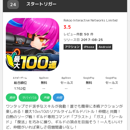
スタートリガー
24
Rekoo Interactive Networks Limited
3.5
50
レビュー件数
件
2017-08-25
リリース日
アクション
iPhone
Android
エスピーゲーム
AppStore
AppStore
GooglePlay
GooglePlay
総合順位
無料
セールス
無料
セールス
1762位
--
--
--
--
爽快
サバイバル
声優
仲間
ワンタップでド派手なスキルが発動！誰でも簡単に本格アクションが
楽しめる！最大10vs10のリアルタイムギルドバトル！仲間と共闘！
白熱のリーグ戦！ギルド専用コマンド「ブラスト」「ガス」「シール
ド」「復活」を巧みに操り、ギルドの頂点を目指そう！一人もいいけ
ど、仲間がいれば楽しさ倍増間違いなし！