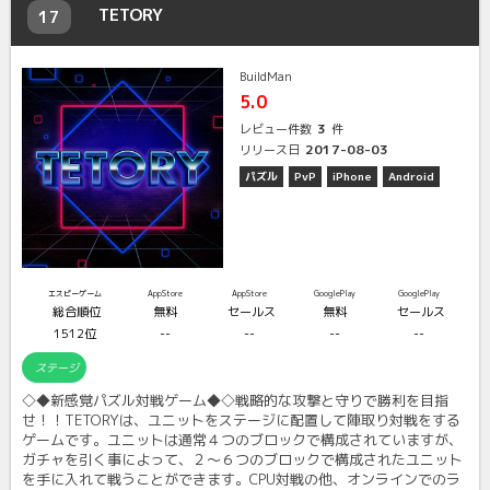
TETORY
17
BuildMan
5.0
3
レビュー件数
件
2017-08-03
リリース日
パズル
PvP
iPhone
Android
エスピーゲーム
AppStore
AppStore
GooglePlay
GooglePlay
総合順位
無料
セールス
無料
セールス
1512位
--
--
--
--
ステージ
◇◆新感覚パズル対戦ゲーム◆◇戦略的な攻撃と守りで勝利を目指
せ！！TETORYは、ユニットをステージに配置して陣取り対戦をする
ゲームです。ユニットは通常４つのブロックで構成されていますが、
ガチャを引く事によって、２〜６つのブロックで構成されたユニット
を手に入れて戦うことができます。CPU対戦の他、オンラインでのラ