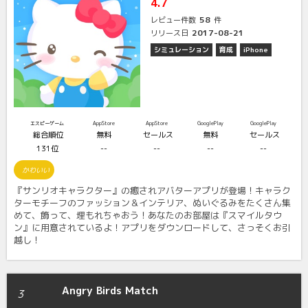
4.7
58
レビュー件数
件
2017-08-21
リリース日
シミュレーション
育成
iPhone
エスピーゲーム
AppStore
AppStore
GooglePlay
GooglePlay
総合順位
無料
セールス
無料
セールス
131位
--
--
--
--
かわいい
『サンリオキャラクター』の癒されアバターアプリが登場！キャラク
ターモチーフのファッション＆インテリア、ぬいぐるみをたくさん集
めて、飾って、埋もれちゃおう！あなたのお部屋は『スマイルタウ
ン』に用意されているよ！アプリをダウンロードして、さっそくお引
越し！
Angry Birds Match
3