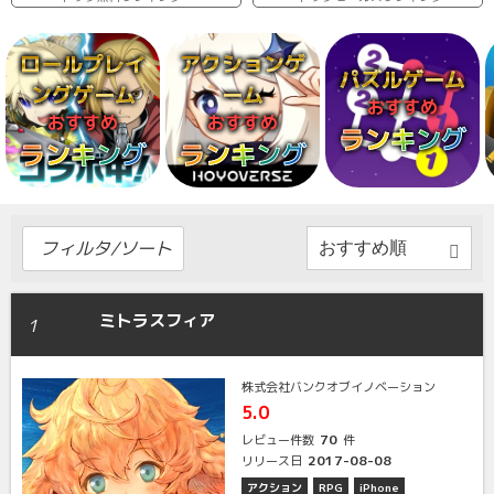
ロールプレイ
アクションゲ
パズルゲーム
ングゲーム
ーム
おすすめ
おすすめ
おすすめ
ランキング
ランキング
ランキング
フィルタ/ソート
ミトラスフィア
1
株式会社バンクオブイノベーション
5.0
70
レビュー件数
件
2017-08-08
リリース日
アクション
RPG
iPhone