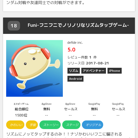
ンダム対戦や友達同士での対戦ができます。
Funi-フニフニでノリノリなリズムタップゲーム-
18
defide inc.
5.0
1
レビュー件数
件
2017-08-21
リリース日
リズム
アドベンチャー
iPhone
Android
エスピーゲーム
AppStore
AppStore
GooglePlay
GooglePlay
総合順位
無料
セールス
無料
セールス
1588位
--
--
--
--
かわいい
宇宙
ストーリー
ステージ
オリジナル
リズムにノッてタップするのみ！！ナゾかわいいフニに騙される