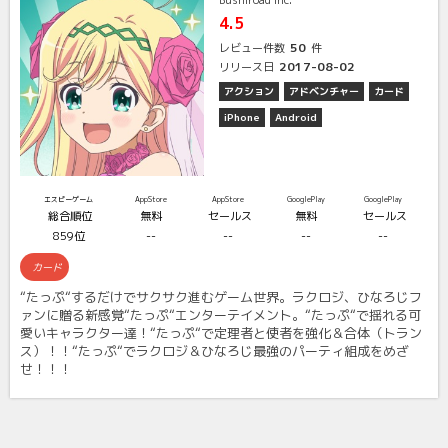
Bushiroad Inc.
4.5
50
レビュー件数
件
2017-08-02
リリース日
アクション
アドベンチャー
カード
iPhone
Android
エスピーゲーム
AppStore
AppStore
GooglePlay
GooglePlay
総合順位
無料
セールス
無料
セールス
859位
--
--
--
--
カード
“たっぷ“するだけでサクサク進むゲーム世界。ラクロジ、ひなろじフ
ァンに贈る新感覚“たっぷ“エンターテイメント。“たっぷ“で揺れる可
愛いキャラクター達！“たっぷ“で定理者と使者を強化＆合体（トラン
ス）！！“たっぷ“でラクロジ＆ひなろじ最強のパーティ組成をめざ
せ！！！