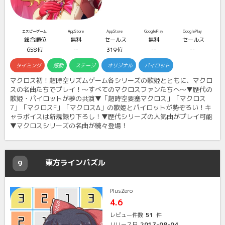
エスピーゲーム
AppStore
AppStore
GooglePlay
GooglePlay
総合順位
無料
セールス
無料
セールス
658位
--
319位
--
--
タイミング
感動
ステージ
オリジナル
パイロット
マクロス初！超時空リズムゲーム各シリーズの歌姫とともに、マクロ
スの名曲たちでプレイ！～すべてのマクロスファンたちへ～▼歴代の
歌姫・パイロットが夢の共演▼「超時空要塞マクロス」「マクロス
7」「マクロスF」「マクロスΔ」の歌姫とパイロットが勢ぞろい！キ
ャラボイスは新規録り下ろし！▼歴代シリーズの人気曲がプレイ可能
▼マクロスシリーズの名曲が続々登場！
東方ラインパズル
9
PlusZero
4.6
51
レビュー件数
件
2017-08-04
リリース日