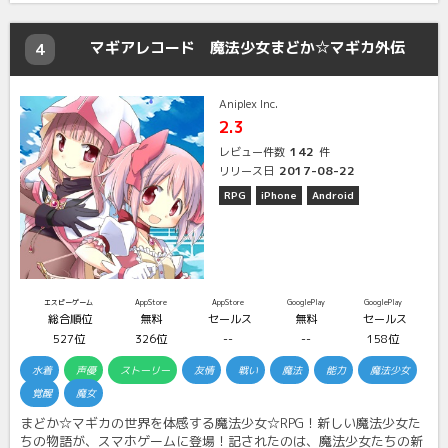
マギアレコード 魔法少女まどか☆マギカ外伝
4
Aniplex Inc.
2.3
142
レビュー件数
件
2017-08-22
リリース日
RPG
iPhone
Android
エスピーゲーム
AppStore
AppStore
GooglePlay
GooglePlay
総合順位
無料
セールス
無料
セールス
527位
326位
--
--
158位
水着
声優
ストーリー
友情
戦い
魔法
能力
魔法少女
覚醒
魔女
まどか☆マギカの世界を体感する魔法少女☆RPG！新しい魔法少女た
ちの物語が、スマホゲームに登場！記されたのは、魔法少女たちの新