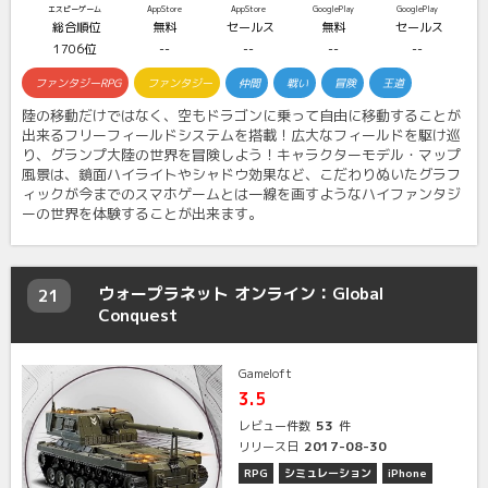
エスピーゲーム
AppStore
AppStore
GooglePlay
GooglePlay
総合順位
無料
セールス
無料
セールス
1706位
--
--
--
--
ファンタジーRPG
ファンタジー
仲間
戦い
冒険
王道
陸の移動だけではなく、空もドラゴンに乗って自由に移動することが
出来るフリーフィールドシステムを搭載！広大なフィールドを駆け巡
り、グランプ大陸の世界を冒険しよう！キャラクターモデル・マップ
風景は、鏡面ハイライトやシャドウ効果など、こだわりぬいたグラフ
ィックが今までのスマホゲームとは一線を画すようなハイファンタジ
ーの世界を体験することが出来ます。
ウォープラネット オンライン：Global
21
Conquest
Gameloft
3.5
53
レビュー件数
件
2017-08-30
リリース日
RPG
シミュレーション
iPhone