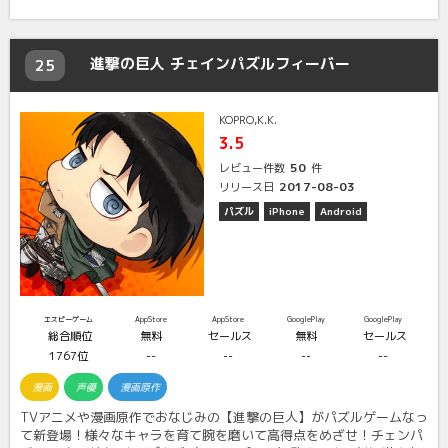
進撃の巨人 チェインパズルフィーバー
25
KOPRO,K.K.
3.5
50
レビュー件数
件
2017-08-03
リリース日
パズル
iPhone
Android
エスピーゲーム
AppStore
AppStore
GooglePlay
GooglePlay
総合順位
無料
セールス
無料
セールス
1767位
--
--
--
--
漫画
声優
漫画原作
TVアニメや漫画原作でおなじみの【進撃の巨人】がパズルゲームなっ
て新登場！様々なキャラを育て腕を磨いて高得点をめざせ！チェンパ