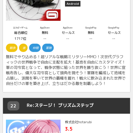
Android
エスピーゲーム
AppStore
AppStore
GooglePlay
GooglePlay
総合順位
無料
セールス
無料
セールス
1717位
--
--
--
--
戦争
車
仲間
軍隊
無料でやり込める！超リアルな戦略ミリタリーMMO！次世代グラフ
ィックの世界戦争で自由に支配を拡大！基地を自由にカスタマイズ！
軍の司令官となって、戦争状態に陥った世界を勝ち抜こう！世界に宣
戦布告し、偉大な司令官として頭角を現そう！軍隊を編成して地域を
占領し、派閥を率いて世界の覇権を握れ！戦火に飲み込まれた世界で
自分だけの軍を築き上げ、立ちはだかる敵を制覇しよう！
Re:ステージ！ プリズムステップ
22
株式会社hotarubi
3.5