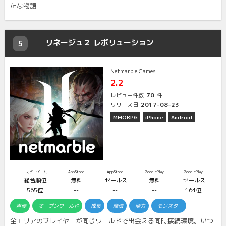
たな物語
リネージュ２ レボリューション
5
Netmarble Games
2.2
70
レビュー件数
件
2017-08-23
リリース日
MMORPG
iPhone
Android
エスピーゲーム
AppStore
AppStore
GooglePlay
GooglePlay
総合順位
無料
セールス
無料
セールス
565位
--
--
--
164位
声優
オープンワールド
成長
魔法
能力
モンスター
全エリアのプレイヤーが同じワールドで出会える同時接続環境。いつ