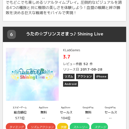
でもどこでも楽しめるリアルタイムプレイ。圧倒的なビジュアルを誇
る4つの種族と共に極限の美しさを体験しよう！血盟の戦略と絆が勝
敗を決める巨大な戦場をモバイルで実現！
うたの☆プリンスさまっ♪ Shining Live
6
KLabGames
3.7
52
レビュー件数
件
2017-08-28
リリース日
リズム
アクション
iPhone
Android
エスピーゲーム
AppStore
AppStore
GooglePlay
GooglePlay
総合順位
無料
セールス
無料
セールス
577位
--
184位
--
--
タイミング
リズムアクション
学園
ストーリー
ステージ