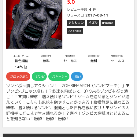
5.0
4
レビュー件数
件
2017-08-11
リリース日
アクション
パズル
iPhone
Android
エスピーゲーム
AppStore
AppStore
GooglePlay
GooglePlay
総合順位
無料
セールス
無料
セールス
1469位
--
--
--
--
ブロック崩し
ゾンビ
ストーリー
戦い
ゾンビぶっ潰しアクション！「ZOMBIEMARCH（ゾンビマーチ）」▼
ゾンビ×ブロック崩し！？鉄球を飛ばして、迫り来るゾンビをぶっ潰
せ！！▼貫け鉄球！増え続けるゾンビ！ゲームを進めるとゾンビが増
えていく！こちらも鉄球を増やすことができる！縦横無尽に跳ね回る
鉄球、増え続けるゾンビ、混沌とした世界を戦い抜け！▼ゾンビの大
群相手にどこまで生き残れるか！？喜べ！ゾンビの増殖はとどまるこ
とを知らない！粉砕！粉砕！粉砕！