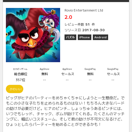
Rovio Entertainment Ltd
2.0
51
レビュー件数
件
2017-08-30
リリース日
パズル
iPhone
Android
エスピーゲーム
AppStore
AppStore
GooglePlay
GooglePlay
総合順位
無料
セールス
無料
セールス
357位
--
--
--
--
かわいい
ピッグがヒナのパーティーをめちゃくちゃにしようと一生懸命だ。で
もこの小さな子たちを止められるものはない！もちろん大きなバード
の助けが必要だけど。ヒナのピンチ... しょっちゅうあるピンチには、
いつでもレッド、チャック、ボムが助けてくれる。たくさんのマッチ
ングに、幅広いコスチューム、そして君の助けが不可欠になるけど、
ひょっとしたらパーティーを始めることができるかも！