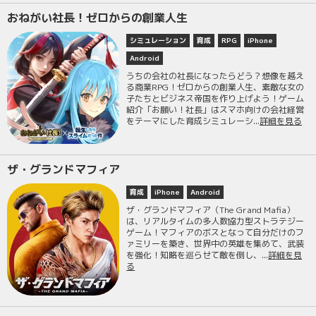
おねがい社長！ゼロからの創業人生
シミュレーション
育成
RPG
iPhone
Android
うちの会社の社長になったらどう？想像を越え
る商業RPG！ゼロからの創業人生、素敵な女の
子たちとビジネス帝国を作り上げよう！ゲーム
紹介「お願い！社長」はスマホ向けの会社経営
をテーマにした育成シミュレーシ...
詳細を見る
ザ・グランドマフィア
育成
iPhone
Android
ザ・グランドマフィア（The Grand Mafia）
は、リアルタイムの多人数協力型ストラテジー
ゲーム！マフィアのボスとなって自分だけのフ
ァミリーを築き、世界中の英雄を集めて、武装
を強化！知略を巡らせて敵を倒し、...
詳細を見
る