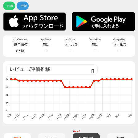
放置
伝説
エスピーゲーム
AppStore
AppStore
GooglePlay
GooglePlay
総合順位
無料
セールス
無料
セールス
83位
--
--
--
--
New!