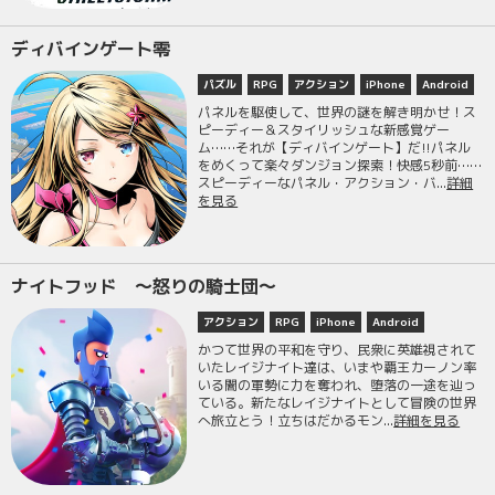
ディバインゲート零
パズル
RPG
アクション
iPhone
Android
パネルを駆使して、世界の謎を解き明かせ！ス
ピーディー＆スタイリッシュな新感覚ゲー
ム……それが【ディバインゲート】だ!!パネル
をめくって楽々ダンジョン探索！快感5秒前……
スピーディーなパネル・アクション・バ...
詳細
を見る
ナイトフッド ～怒りの騎士団～
アクション
RPG
iPhone
Android
かつて世界の平和を守り、民衆に英雄視されて
いたレイジナイト達は、いまや覇王カーノン率
いる闇の軍勢に力を奪われ、堕落の一途を辿っ
ている。新たなレイジナイトとして冒険の世界
へ旅立とう！立ちはだかるモン...
詳細を見る