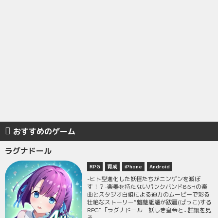
おすすめのゲーム
ラグナドール
RPG
育成
iPhone
Android
-ヒト型進化した妖怪たちがニンゲンを滅ぼ
す！？-楽器を持たないパンクバンドBiSHの楽
曲とスタジオ白組による迫力のムービーで彩る
壮絶なストーリー“魑魅魍魎が跋扈(ばっこ)する
RPG”「ラグナドール 妖しき皇帝と...
詳細を見
る