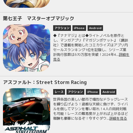
第七王子 マスターオブマジック
アクション
iPhone
Android
◆『ナナマジ』とは◆ライトノベルを原作と
し、マンガアプリ『マガジンポケット』（講談
社）で連載を開始したコミカライズはアプリ内
セールスランキング1位を記録し、シリーズ累
計発行部数は670万部を突破！2024年4...
詳細を
見る
アスファルト：Street Storm Racing
レース
アクション
iPhone
Android
世界各国の美しい都市で熾烈なドラッグレース
を繰り広げよう！過酷な天候に負けず、ライバ
ルを倒してマシンを奪い取れ！4人の同時対戦
も可能！レースの難易度が上がれば上がるほど
報酬も豪華になるぞ！今すぐダウ...
詳細を見る