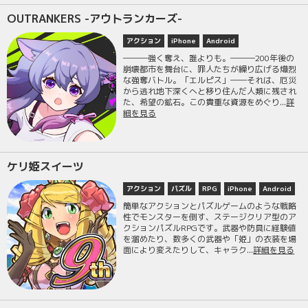
OUTRANKERS -アウトランカーズ-
アクション
iPhone
Android
―――強く奪え、誰よりも。―――200年後の
崩壊都市を舞台に、罪人たちが繰り広げる熾烈
な強奪バトル。「エルピス」――それは、厄災
から逃れ地下深くへと移り住んだ人類に残され
た、希望の鉱石。この貴重な資源をめぐり...
詳
細を見る
ケリ姫スイーツ
アクション
パズル
RPG
iPhone
Android
簡単なアクションとパズルゲームのような戦略
性でモンスターを倒す、ステージクリア型のア
クションパズルRPGです。武器や防具に経験値
を溜めたり、数多くの武器や「姫」の衣装を場
面により変えたりして、キャラク...
詳細を見る