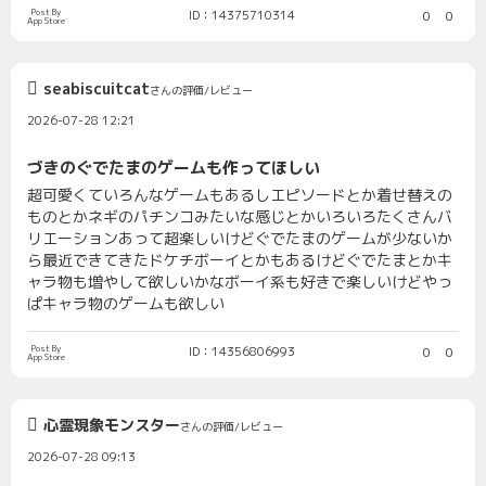
Post By
ID：14375710314
0
0
App Store
seabiscuitcat
さんの評価/レビュー
2026-07-28 12:21
づきのぐでたまのゲームも作ってほしい
超可愛くていろんなゲームもあるしエピソードとか着せ替えの
ものとかネギのパチンコみたいな感じとかいろいろたくさんバ
リエーションあって超楽しいけどぐでたまのゲームが少ないか
ら最近できてきたドケチボーイとかもあるけどぐでたまとかキ
ャラ物も増やして欲しいかなボーイ系も好きで楽しいけどやっ
ぱキャラ物のゲームも欲しい
Post By
ID：14356806993
0
0
App Store
心霊現象モンスター
さんの評価/レビュー
2026-07-28 09:13