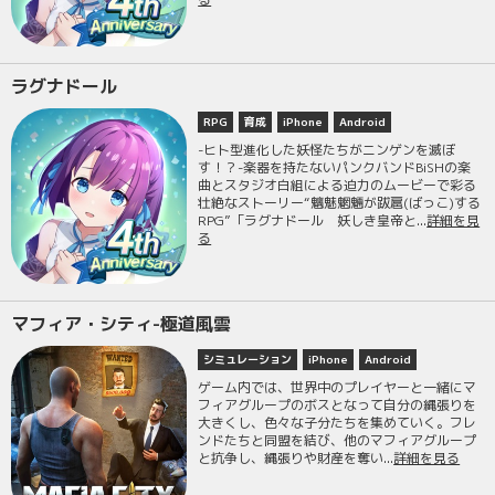
ラグナドール
RPG
育成
iPhone
Android
-ヒト型進化した妖怪たちがニンゲンを滅ぼ
す！？-楽器を持たないパンクバンドBiSHの楽
曲とスタジオ白組による迫力のムービーで彩る
壮絶なストーリー“魑魅魍魎が跋扈(ばっこ)する
RPG”「ラグナドール 妖しき皇帝と...
詳細を見
る
マフィア・シティ-極道風雲
シミュレーション
iPhone
Android
ゲーム内では、世界中のプレイヤーと一緒にマ
フィアグループのボスとなって自分の縄張りを
大きくし、色々な子分たちを集めていく。フレ
ンドたちと同盟を結び、他のマフィアグループ
と抗争し、縄張りや財産を奪い...
詳細を見る