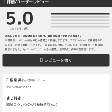
評価/ユーザーレビュー
5.0
／5（1件／週）
過去にレビューの投稿があった場合、最新の投稿で上書きされます。
※評価点、レビュー数は直近一週間分の数値となります。エスピーゲームで投稿された
レビューは全て掲載されますが、一週間以前に投稿されたレビューの評価点・件数は加
算されません。AppStoreのレビューも一週間分は評価点、件数に加算されます。
レビューを書く
国見 英
さんの評価/レビュー
2026-08-02 03:33
まじ好き
結局こういうのが1番好きなんよ