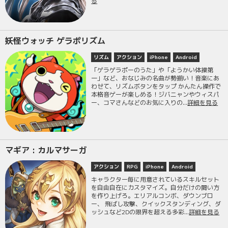
る
妖怪ウォッチ ゲラポリズム
リズム
アクション
iPhone
Android
「ゲラゲラポーのうた」や「ようかい体操第
一」など、おなじみの名曲が勢揃い！音楽にあ
わせて、リズムボタンをタップ かんたん操作で
本格音ゲーが楽しめる！ジバニャンやウィスパ
ー、コマさんなどのお気に入りの...
詳細を見る
マギア : カルマサーガ
アクション
RPG
iPhone
Android
キャラクター毎に用意されているスキルセット
を自由自在にカスタマイズ。自分だけの闘い方
を作り上げろ。エリアルコンボ、ダウンブロ
ー、 飛ばし攻撃、クイックスタンディング、ダ
ッシュなど2Dの限界を超える多彩...
詳細を見る