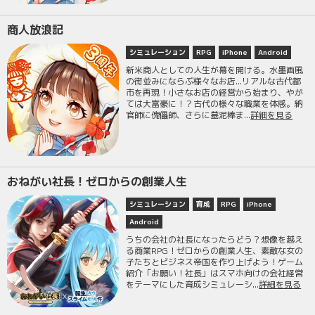
商人放浪記
シミュレーション
RPG
iPhone
Android
新米商人としての人生が幕を開ける。水墨画風
の街並みにならぶ様々なお店...リアルな古代都
市を再現！小さなお店の経営から始まり、やが
ては大富豪に！？古代の様々な職業を体感。納
官師に傀儡師、さらに墓泥棒ま...
詳細を見る
おねがい社長！ゼロからの創業人生
シミュレーション
育成
RPG
iPhone
Android
うちの会社の社長になったらどう？想像を越え
る商業RPG！ゼロからの創業人生、素敵な女の
子たちとビジネス帝国を作り上げよう！ゲーム
紹介「お願い！社長」はスマホ向けの会社経営
をテーマにした育成シミュレーシ...
詳細を見る