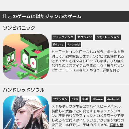
このゲームに似たジャンルのゲーム
ゾンビパニック
シューティング
アクション
シミュレーション
iPhone
Android
ヒーローをコントロールしながら、ボールを発
射して、敵を撃破します。ゾンビは破壊される
とアイテムを様々なドロップします。より強く
なるためにはアイテムを集めよう！様々なゾン
ビがヒーロー（あなた）が守っ...
詳細を見る
ハンドレッドソウル
アクション
RPG
PvP
iPhone
Android
スキルタップが生み出すハイスピードバトル。
装備した武器ごとに変化するキャラアクショ
ン。圧倒的なグラフィックとカメラワークで楽
しめる次世代スタイリッシュアクションRPGの
決定版！本作では、英雄のガチャが...
詳細を見