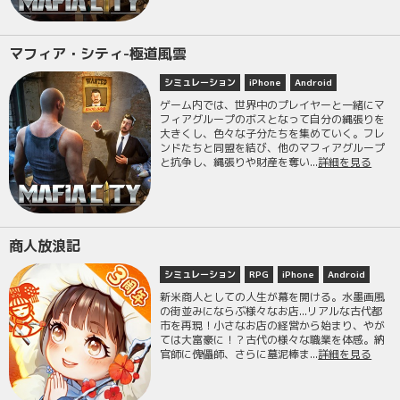
マフィア・シティ-極道風雲
シミュレーション
iPhone
Android
ゲーム内では、世界中のプレイヤーと一緒にマ
フィアグループのボスとなって自分の縄張りを
大きくし、色々な子分たちを集めていく。フレ
ンドたちと同盟を結び、他のマフィアグループ
と抗争し、縄張りや財産を奪い...
詳細を見る
商人放浪記
シミュレーション
RPG
iPhone
Android
新米商人としての人生が幕を開ける。水墨画風
の街並みにならぶ様々なお店...リアルな古代都
市を再現！小さなお店の経営から始まり、やが
ては大富豪に！？古代の様々な職業を体感。納
官師に傀儡師、さらに墓泥棒ま...
詳細を見る