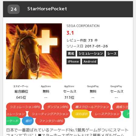
StarHorsePocket
24
SEGA CORPORATION
3.1
73
レビュー件数
件
2017-01-26
リリース日
育成
シミュレーション
レース
iPhone
Android
エスピーゲーム
AppStore
AppStore
GooglePlay
GooglePlay
総合順位
無料
セールス
無料
セールス
645位
--
313位
--
--
シミュレーションRPG
ダンジョンRPG
横スクロールアクション
育成シミ
ュレーション
シューティングアクション
ほのぼの
レースアクション
ア
ーケード
修行
ファンタジーRPG
日本で一番遊ばれているアーケードNo.1競馬ゲームがついにスマート
フォンアプリに！■スターホースポケットとは？競馬メダルゲーム