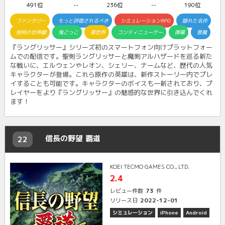
491位
--
236位
--
190位
ファンタジー
もっと評価されるべき
シミュレーションRPG
隠れた名作
独特の世界観
鬼ごっこ
異世界
コンティニューゲー
弾幕
悪魔
『ラングリッサー』シリーズ初のスマートフォン向けプラットフォー
ムでの配信です。聖剣ラングリッサーと魔剣アルハザードを巡る新た
な戦いに、エルウェンやレオン、シェリー、ナームなど、歴代の人気
キャラクターが登場。これら原作の英雄は、新作ストーリー内でプレ
イすることも可能です。キャラクターのボイスも一新されており、プ
レイヤーをより『ラングリッサー』の魅惑的な世界に引き込んでくれ
ます！
信長の野望 覇道
22
KOEI TECMO GAMES CO., LTD.
2.4
73
レビュー件数
件
2022-12-01
リリース日
シミュレーション
iPhone
Android