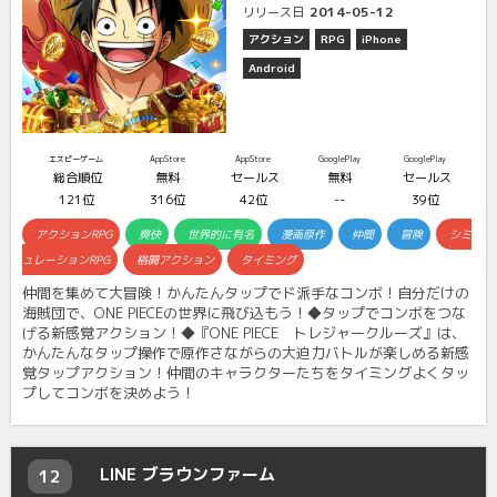
2014-05-12
リリース日
アクション
RPG
iPhone
Android
エスピーゲーム
AppStore
AppStore
GooglePlay
GooglePlay
総合順位
無料
セールス
無料
セールス
121位
316位
42位
--
39位
アクションRPG
爽快
世界的に有名
漫画原作
仲間
冒険
シミ
ュレーションRPG
格闘アクション
タイミング
仲間を集めて大冒険！かんたんタップでド派手なコンボ！自分だけの
海賊団で、ONE PIECEの世界に飛び込もう！◆タップでコンボをつな
げる新感覚アクション！◆『ONE PIECE トレジャークルーズ』は、
かんたんなタップ操作で原作さながらの大迫力バトルが楽しめる新感
覚タップアクション！仲間のキャラクターたちをタイミングよくタッ
プしてコンボを決めよう！
LINE ブラウンファーム
12