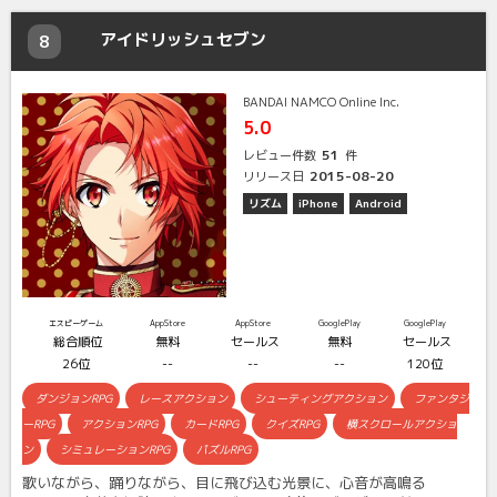
アイドリッシュセブン
8
BANDAI NAMCO Online Inc.
5.0
51
レビュー件数
件
2015-08-20
リリース日
リズム
iPhone
Android
エスピーゲーム
AppStore
AppStore
GooglePlay
GooglePlay
総合順位
無料
セールス
無料
セールス
26位
--
--
--
120位
ダンジョンRPG
レースアクション
シューティングアクション
ファンタジ
ーRPG
アクションRPG
カードRPG
クイズRPG
横スクロールアクショ
ン
シミュレーションRPG
パズルRPG
歌いながら、踊りながら、目に飛び込む光景に、心音が高鳴る