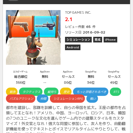
TOP GAMES INC.
2.1
65
レビュー件数
件
2016-09-02
リリース日
シミュレーション
育成
iPhone
Android
エスピーゲーム
AppStore
AppStore
GooglePlay
GooglePlay
総合順位
無料
セールス
無料
セールス
366位
--
86位
34位
49位
戦争
タクティクス
縦持ち
歴史
もっと評価されるべき
RTS
パズルアクション
仲間
シミュレーションRPG
戦い
都市を建設し、部隊を訓練して、自らの帝国を拡大。王座の都市を占
領して王となれ！アメリカ、中国、ヨーロッパ、ロシア、日本、韓国
の7つのユニークな文化を選んでゲーム内での建築スタイルをカスタ
マイズ！外交官となれ！強大な同盟に参加して、友人を作り、自動翻
訳機能を使ってテキストとボイスでリアルタイムにやりとりして、戦