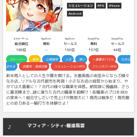
シミュレーション
RPG
iPhone
Android
エスピーゲーム
AppStore
AppStore
GooglePlay
GooglePlay
総合順位
無料
セールス
無料
セールス
198位
--
150位
157位
44位
ストーリー
戦争
心理描写
人生
深い
一筆書きパズル
引き込
まれる
放置系・育成収集
シミュレーションRPG
ファンタジーRPG
新米商人としての人生が幕を開ける。水墨画風の街並みにならぶ様々
なお店...リアルな古代都市を再現！小さなお店の経営から始まり、や
がては大富豪に！？古代の様々な職業を体感。納官師に傀儡師、さら
に墓泥棒まで...謎に満ちた古代の職業を紐解け！各職業のプロを自分
の家来へ！組合せしだいで売上げが無限大に！商売は戦争だ！商売敵
との迫力ある一騎打ちを体験せよ！
マフィア・シティ-極道風雲
2