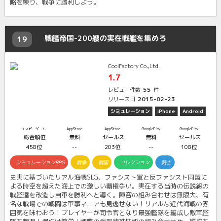
略を練り、戦争に勝利しよう。
戦艦帝国-200艘の実在戦艦を集めろ
19
CoolFactory Co.,Ltd.
1.7
55
レビュー件数
件
2015-02-23
リリース日
シミュレーション
iPhone
Android
エスピーゲーム
AppStore
AppStore
GooglePlay
GooglePlay
総合順位
無料
セールス
無料
セールス
458位
--
203位
--
108位
シミュレーションRPG
戦争
戦国
コレクション
騎士
史実に基づいたリアル海戦SLG、ファシスト軍と反ファシスト同盟に
よる時空を超えた海上での激しい覇権争い。実在する当時の伝説級の
戦艦達を改造し自軍を勝利へと導く。陣容の組み合わせは無限大、有
名な戦場での戦闘は軍事マニアも見逃せない！リアルな近代海戦の雰
囲気を味わおう！プレイヤーが司令官となり最強艦隊を編成し敵軍艦