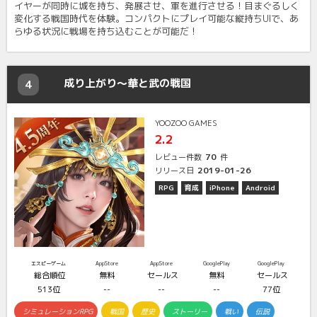
イヤーが同時に城を持ち、発展させ、軍を進行させる！目まぐるしく
変化する戦国時代を体験。コンパクトにプレイ可能な縦持ちUIで、あ
らゆる状況に戦場を持ち込むことが可能だ！
成り上がり～華と武の戦国
4
YOOZOO GAMES
2.2
70
レビュー件数
件
2019-01-26
リリース日
RPG
育成
iPhone
Android
エスピーゲーム
AppStore
AppStore
GooglePlay
GooglePlay
総合順位
無料
セールス
無料
セールス
513位
--
--
--
77位
シミュレーションRPG
戦国
歴史
ストーリー
戦い
伝説