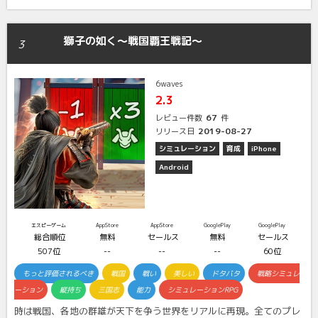
獅子の如く～戦国覇王戦記～
3
6waves
2.3
67
レビュー件数
件
2019-08-27
リリース日
シミュレーション
育成
iPhone
Android
エスピーゲーム
AppStore
AppStore
GooglePlay
GooglePlay
総合順位
無料
セールス
無料
セールス
507位
--
--
--
60位
もっと評価されるべき
戦国
戦い
美しい
ドタバタ
戦略シミュレ
ーション
縦持ち
三国志
能力
シミュレーションRPG
時は戦国、各地の群雄が天下を争う世界をリアルに再現。全てのプレ