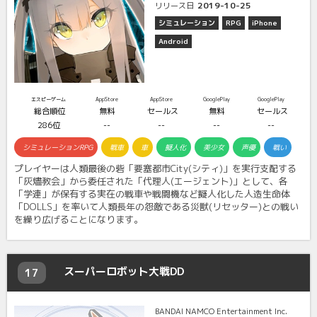
2019-10-25
リリース日
シミュレーション
RPG
iPhone
Android
エスピーゲーム
AppStore
AppStore
GooglePlay
GooglePlay
総合順位
無料
セールス
無料
セールス
286位
--
--
--
--
シミュレーションRPG
戦車
車
擬人化
美少女
声優
戦い
プレイヤーは人類最後の砦「要塞都市City(シティ)」を実行支配する
「灰燼教会」から委任された「代理人(エージェント)」として、各
「学連」が保有する実在の戦車や戦闘機など擬人化した人造生命体
「DOLLS」を率いて人類長年の怨敵である災獣(リセッター)との戦い
を繰り広げることになります。
スーパーロボット大戦DD
17
BANDAI NAMCO Entertainment Inc.