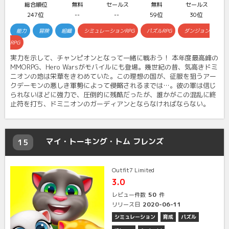
総合順位
無料
セールス
無料
セールス
247位
--
--
59位
30位
能力
冒険
組織
シミュレーションRPG
パズルRPG
ダンジョン
RPG
実力を示して、チャンピオンとなって一緒に戦おう！ 本年度最高峰の
MMORPG、Hero Warsがモバイルにも登場。幾世紀の昔、気高きドミ
ニオンの地は栄華をきわめていた。この理想の国が、征服を狙うアー
クデーモンの悪しき軍勢によって侵略されるまでは…。彼の軍は信じ
られないほどに強力で、圧倒的に残酷だったが、誰かがこの混乱に終
止符を打ち、ドミニオンのガーディアンとならなければならない。
マイ・トーキング・トム フレンズ
15
Outfit7 Limited
3.0
50
レビュー件数
件
2020-06-11
リリース日
シミュレーション
育成
パズル