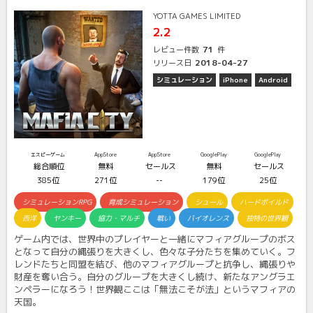
YOTTA GAMES LIMITED
2.2
71
レビュー件数
件
2018-04-27
リリース日
シミュレーション
iPhone
Android
エスピーゲーム
AppStore
AppStore
GooglePlay
GooglePlay
総合順位
無料
セールス
無料
セールス
385位
271位
--
179位
25位
シミュレーションRPG
育成シミュレーション
シュール
ハードボイルド
西洋
ヤンキー
協力・マルチ
戦い
バイオレンス
独特の世界観
ゲーム内では、世界中のプレイヤーと一緒にマフィアグループのボス
となって自分の縄張りを大きくし、色々な子分たちを集めていく。フ
レンドたちと同盟を結び、他のマフィアグループと抗争し、縄張りや
財産を奪い合う。自分のグループを大きくし続け、新たなアングラエ
ンペラーになろう！世界観ここは「無法こそが法」というマフィアの
天国。