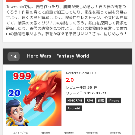
Townshipでは、街を作ったり、農業が楽しめるよ！君の夢の街をつ
くろう！作物を育てて施設で加工してたり、商品を売って街を発展さ
せよう。遠くの島と貿易しよう。喫茶店やレストラン、公共ビルを建
てて、活気のあるオリジナルの街をつくろう。鉱山を探索して資源を
確保したり、古代の遺物を見つけよう。自分の動物園を運営して世界
中の動物を集めよう。夢をかなえる準備はいい？さぁ、はじめよう！
Hero Wars - Fantasy World
14
Nexters Global LTD
2.0
55
レビュー件数
件
2017-03-31
リリース日
MMORPG
RPG
育成
iPhone
Android
エスピーゲーム
AppStore
AppStore
GooglePlay
GooglePlay