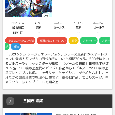
エスピーゲーム
AppStore
AppStore
GooglePlay
GooglePlay
総合順位
無料
セールス
無料
セールス
3891位
--
--
--
--
シミュレーションRPG
戦略シミュレーション
戦争
ストーリー
ステー
ジ
魔女
「SDガンダム ジージェネレーション」シリーズ最新作がスマートフ
ォンに登場！ガンダムの歴代作品の中から初期70作品、500機以上の
モビルスーツやキャラクターが集結！【ゲームの特徴】■参戦作品数
70作品、500機以上歴代のガンダム作品からモビルスーツ500機以上
がプレイアブル参戦。キャラクターとモビルスーツを組み合わせ、自
分だけの最強部隊で戦場へ出撃せよ！※参戦作品、モビルスーツ、キ
ャラクターはアップデートで順次追…
三國志 覇道
7