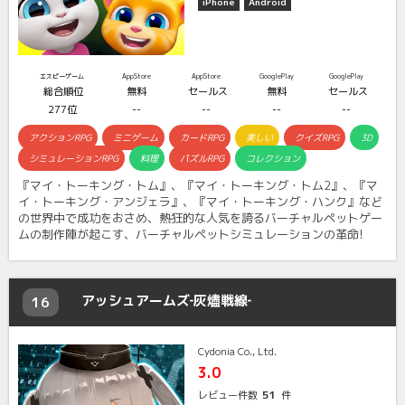
iPhone
Android
エスピーゲーム
AppStore
AppStore
GooglePlay
GooglePlay
総合順位
無料
セールス
無料
セールス
277位
--
--
--
--
アクションRPG
ミニゲーム
カードRPG
美しい
クイズRPG
3D
シミュレーションRPG
料理
パズルRPG
コレクション
『マイ・トーキング・トム』、『マイ・トーキング・トム2』、『マ
イ・トーキング・アンジェラ』、『マイ・トーキング・ハンク』など
の世界中で成功をおさめ、熱狂的な人気を誇るバーチャルペットゲー
ムの制作陣が起こす、バーチャルペットシミュレーションの革命!
アッシュアームズ‐灰燼戦線‐
16
Cydonia Co., Ltd.
3.0
51
レビュー件数
件