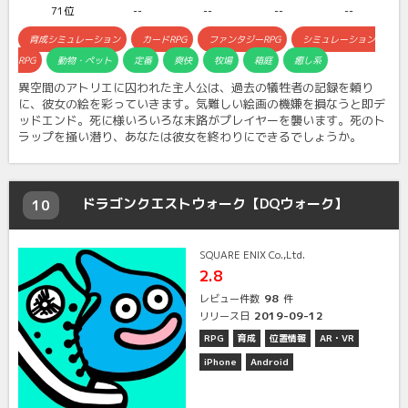
71位
--
--
--
--
育成シミュレーション
カードRPG
ファンタジーRPG
シミュレーション
RPG
動物・ペット
定番
爽快
牧場
箱庭
癒し系
異空間のアトリエに囚われた主人公は、過去の犠牲者の記録を頼り
に、彼女の絵を彩っていきます。気難しい絵画の機嫌を損なうと即デ
ッドエンド。死に様いろいろな末路がプレイヤーを襲います。死のト
ラップを掻い潜り、あなたは彼女を終わりにできるでしょうか。
ドラゴンクエストウォーク【DQウォーク】
10
SQUARE ENIX Co.,Ltd.
2.8
98
レビュー件数
件
2019-09-12
リリース日
RPG
育成
位置情報
AR・VR
iPhone
Android