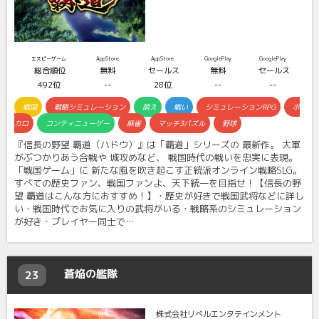
エスピーゲーム
AppStore
AppStore
GooglePlay
GooglePlay
総合順位
無料
セールス
無料
セールス
492位
--
28位
--
--
戦国
戦略シミュレーション
萌え
戦い
シミュレーションRPG
ボ
カロ
コンティニューゲー
麻雀
マッチ3パズル
野球
『信長の野望 覇道（ハドウ）』は「覇道」シリーズの 最新作。 大軍
がぶつかりあう合戦や 城攻めなど、 戦国時代の戦いを忠実に表現。
「戦国ゲーム」に 新たな風を吹き起こす正統派オンライン戦略SLG。
すべての歴史ファン、戦国ファンよ、天下統一を目指せ！【信長の野
望 覇道はこんな方におすすめ！】・歴史が好きで戦国武将などに詳し
い・戦国時代でお気に入りの武将がいる・戦略系のシミュレーション
が好き・プレイヤー同士で…
蒼焔の艦隊
23
株式会社リベルエンタテインメント