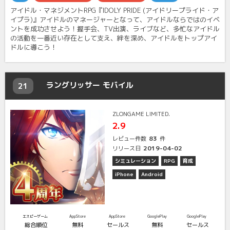
アイドル・マネジメントRPG『IDOLY PRIDE (アイドリープライド・ア
イプラ)』アイドルのマネージャーとなって、アイドルならではのイベ
ントを成功させよう！握手会、TV出演、ライブなど、多忙なアイドル
の活動を一番近い存在として支え、絆を深め、アイドルをトップアイ
ドルに導こう！
ラングリッサー モバイル
21
ZLONGAME LIMITED.
2.9
83
レビュー件数
件
2019-04-02
リリース日
シミュレーション
RPG
育成
iPhone
Android
エスピーゲーム
AppStore
AppStore
GooglePlay
GooglePlay
総合順位
無料
セールス
無料
セールス