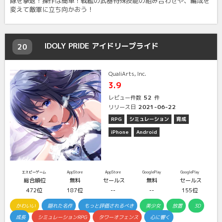
隊を撃退！操作は簡単！戦艦の武器特殊技能の組み合わせや、編成を
変えて敵軍に立ち向かおう！
IDOLY PRIDE アイドリープライド
20
QualiArts, Inc.
3.9
52
レビュー件数
件
2021-06-22
リリース日
RPG
シミュレーション
育成
iPhone
Android
エスピーゲーム
AppStore
AppStore
GooglePlay
GooglePlay
総合順位
無料
セールス
無料
セールス
472位
187位
--
--
155位
かわいい
隠れた名作
もっと評価されるべき
美少女
放置
3D
成長
シミュレーションRPG
タワーオフェンス
心に響く