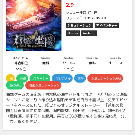
2.9
71
レビュー件数
件
2017-09-01
リリース日
シミュレーション
アドベンチャー
iPhone
Android
エスピーゲーム
AppStore
AppStore
GooglePlay
GooglePlay
総合順位
無料
セールス
無料
セールス
559位
--
175位
--
--
船
声優
ストーリー
オリジナル
実写
シミュレーションRPG
暇つぶし
戦略シミュレーション
海戦ゲームの決定版！潜水艦の海中バトルも再現！ド迫力の３Ｄ海戦
シーン！こだわりの作り込み艦船モデルを百数十隻以上！史実エピソ
ードをベースにした、艦ごとのオリジナルストーリー！『蒼焔の艦
隊』は声優陣に松本保典、堀内賢雄、稲田徹、中田譲治、神田沙也加
（敬称略、順不同）を起用。実写とCGが織り成す映像は見応え十分、
ぜひご覧ください。