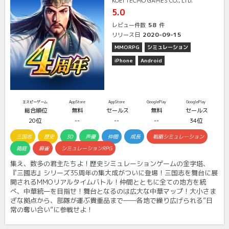
KOEI TECMO GAMES CO., LTD.
5.0
58
レビュー件数
件
2020-09-15
リリース日
MMORPG
シミュレーション
iPhone
Android
エスピーゲーム
AppStore
AppStore
GooglePlay
GooglePlay
総合順位
無料
セールス
無料
セールス
20位
--
--
--
34位
三国志
歴史
3D
声優
仲間
成長
戦略シミュレーション
箱庭
麻雀
シミュレーションRPG
集え、数多の君主たちよ！歴史シミュレーションゲームの金字塔、
『三國志』シリーズ35周年の集大成がついに登場！三国志を舞台に展
開されるMMOリアルタイムバトル！仲間とともに全ての地方を統
べ、中華統一を目指せ！舞台となるのは広大な中華マップ！大小さま
ざな拠点から、部隊が運ぶ貴重品まで――各地で繰り広げられる”日
常の奪い合い”に参戦せよ！