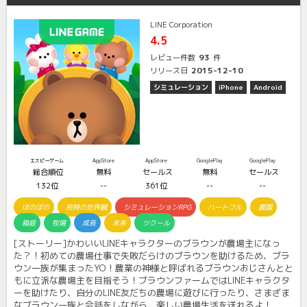
LINE Corporation
4.5
93
レビュー件数
件
2015-12-10
リリース日
シミュレーション
iPhone
Android
エスピーゲーム
AppStore
AppStore
GooglePlay
GooglePlay
総合順位
無料
セールス
無料
セールス
132位
--
361位
--
--
ほのぼの
独特の世界観
シミュレーションRPG
ハートフル
農園
箱庭
牧場
成長
未来
ツクール
[ストーリー]かわいいLINEキャラクターのブラウンが農場主になっ
た？！初めての農場仕事で失敗だらけのブラウンを助けるため、ブラ
ウン一族が集まったYO！農業の神様と呼ばれるブラウンおじさんとと
もに立派な農場主を目指そう！ブラウンファームではLINEキャラクタ
ーを助けたり、自分のLINE友だちの農場に遊びに行ったり、さまざま
なブラウン一族と会話をしながら、楽しい農場生活を送れるよ！