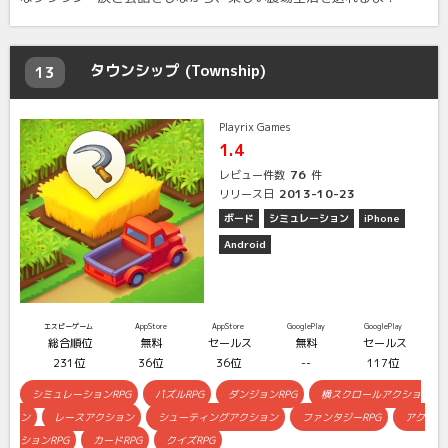
タウンシップ (Township)
13
Playrix Games
1.4
76
レビュー件数
件
2013-10-23
リリース日
ボード
シミュレーション
iPhone
Android
エスピーゲーム
AppStore
AppStore
GooglePlay
GooglePlay
総合順位
無料
セールス
無料
セールス
231位
36位
36位
--
117位
シミュレーションRPG
パズルRPG
ダンジョンRPG
横スクロールアクショ
ン
レースアクション
シューティングアクション
ファンタジーRPG
アク
ションRPG
カードRPG
クイズRPG