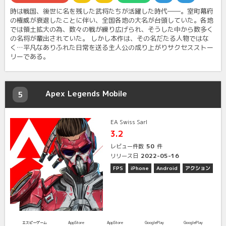
時は戦国、後世に名を残した武将たちが活躍した時代――。室町幕府
の権威が衰退したことに伴い、全国各地の大名が台頭していた。各地
では領土拡大の為、数々の戦が繰り広げられ、そうした中から数多く
の名将が輩出されていた。 しかし本作は、その名だたる人物ではな
く…平凡なありふれた日常を送る主人公の成り上がりサクセスストー
リーである。
Apex Legends Mobile
5
EA Swiss Sarl
3.2
50
レビュー件数
件
2022-05-16
リリース日
FPS
iPhone
Android
アクション
エスピーゲーム
AppStore
AppStore
GooglePlay
GooglePlay