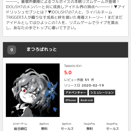
―――。豪華声優陣によるフルボイスの本格リズムゲームが登場！
IDOLiSH7のメンバーと共に成長しアイドル界の頂点へ―――！▼アイ
ドリッシュセブンとは？▼IDOLiSH7の7人と、ライバルチーム
TRIGGER3人が織りなす成長と絆を描いた青春ストーリー！まだまだ
アイドルとしてはひよっこの7人を、リズムゲームでライブを演出
し、あなたの手でトップに導いて下さい。
まつろぱれっと
9
Takeshi Kiri
5.0
51
レビュー件数
件
2020-02-19
リリース日
アドベンチャー
シミュレーション
iPhone
Android
エスピーゲーム
AppStore
AppStore
GooglePlay
GooglePlay
総合順位
無料
セールス
無料
セールス