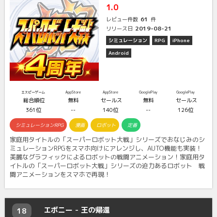
1.0
61
レビュー件数
件
2019-08-21
リリース日
シミュレーション
RPG
iPhone
Android
エスピーゲーム
AppStore
AppStore
GooglePlay
GooglePlay
総合順位
無料
セールス
無料
セールス
361位
--
140位
--
126位
シミュレーションRPG
漫画
ロボット
定番
家庭用タイトルの「スーパーロボット大戦」シリーズでおなじみのシ
ミュレーションRPGをスマホ向けにアレンジし、AUTO機能も実装！
美麗なグラフィックによるロボットの戦闘アニメーション！家庭用タ
イトルの「スーパーロボット大戦」シリーズの迫力あるロボット 戦
闘アニメーションをスマホで再現！
エボニー - 王の帰還
18