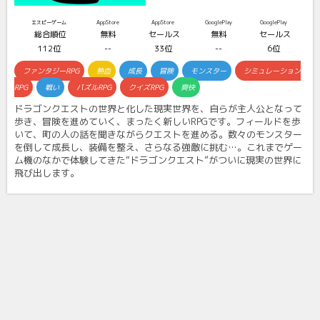
エスピーゲーム
AppStore
AppStore
GooglePlay
GooglePlay
総合順位
無料
セールス
無料
セールス
112位
--
33位
--
6位
ファンタジーRPG
熱血
成長
冒険
モンスター
シミュレーション
RPG
戦い
パズルRPG
クイズRPG
爽快
ドラゴンクエストの世界と化した現実世界を、自らが主人公となって
歩き、冒険を進めていく、まったく新しいRPGです。フィールドを歩
いて、町の人の話を聞きながらクエストを進める。数々のモンスター
を倒して成長し、装備を整え、さらなる強敵に挑む…。これまでゲー
ム機のなかで体験してきた“ドラゴンクエスト”がついに現実の世界に
飛び出します。