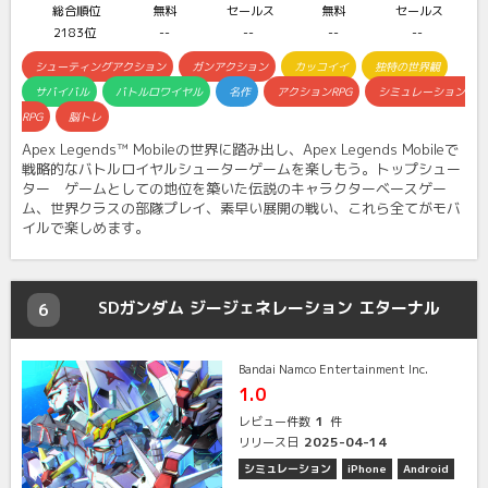
総合順位
無料
セールス
無料
セールス
2183位
--
--
--
--
シューティングアクション
ガンアクション
カッコイイ
独特の世界観
サバイバル
バトルロワイヤル
名作
アクションRPG
シミュレーション
RPG
脳トレ
Apex Legends™ Mobileの世界に踏み出し、Apex Legends Mobileで
戦略的なバトルロイヤルシューターゲームを楽しもう。トップシュー
ター ゲームとしての地位を築いた伝説のキャラクターベースゲー
ム、世界クラスの部隊プレイ、素早い展開の戦い、これら全てがモバ
イルで楽しめます。
SDガンダム ジージェネレーション エターナル
6
Bandai Namco Entertainment Inc.
1.0
1
レビュー件数
件
2025-04-14
リリース日
シミュレーション
iPhone
Android