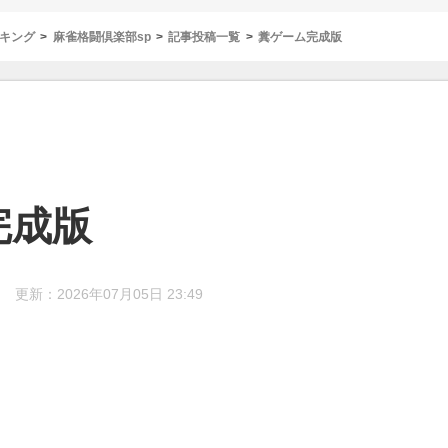
キング
麻雀格闘倶楽部sp
記事投稿一覧
糞ゲーム完成版
完成版
更新：2026年07月05日 23:49