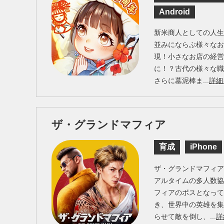
Android
新米商人としての人
並みにならぶ様々なお
現！小さなお店の経
に！？古代の様々な
さらに墓泥棒ま...
詳細
ザ・グランドマフィア
育成
iPhone
ザ・グランドマフィア（Th
アルタイムの多人数
フィアのボスとなっ
き、世界中の英雄を
らせて敵を倒し、...
詳