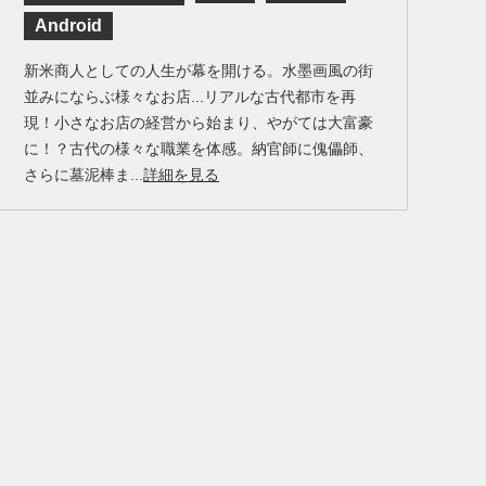
Android
新米商人としての人生が幕を開ける。水墨画風の街
並みにならぶ様々なお店...リアルな古代都市を再
現！小さなお店の経営から始まり、やがては大富豪
に！？古代の様々な職業を体感。納官師に傀儡師、
さらに墓泥棒ま...
詳細を見る