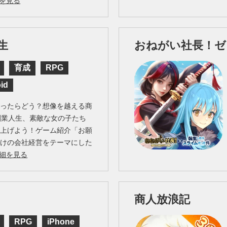
を見る
生
おねがい社長！ゼ
育成
RPG
id
なったらどう？想像を越える商
創業人生、素敵な女の子たち
り上げよう！ゲーム紹介「お願
向けの会社経営をテーマにした
細を見る
商人放浪記
RPG
iPhone