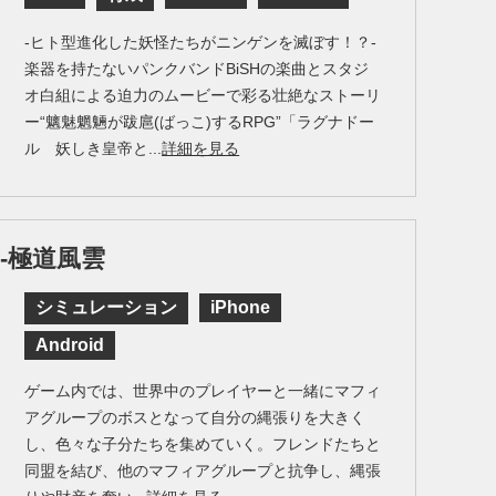
-ヒト型進化した妖怪たちがニンゲンを滅ぼす！？-
楽器を持たないパンクバンドBiSHの楽曲とスタジ
オ白組による迫力のムービーで彩る壮絶なストーリ
ー“魑魅魍魎が跋扈(ばっこ)するRPG”「ラグナドー
ル 妖しき皇帝と...
詳細を見る
-極道風雲
シミュレーション
iPhone
Android
ゲーム内では、世界中のプレイヤーと一緒にマフィ
アグループのボスとなって自分の縄張りを大きく
し、色々な子分たちを集めていく。フレンドたちと
同盟を結び、他のマフィアグループと抗争し、縄張