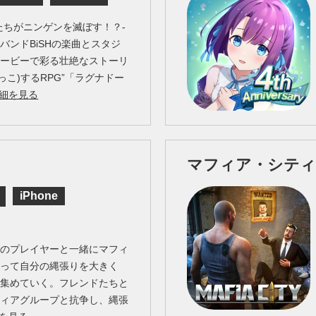
たちがニンゲンを滅ぼす！？-
バンドBiSHの楽曲とスタジ
ムービーで彩る壮絶なストーリ
っこ)するRPG”「ラグナドー
細を見る
マフィア・シティ
iPhone
中のプレイヤーと一緒にマフィ
なって自分の縄張りを大きく
を集めていく。フレンドたちと
フィアグループと抗争し、縄張