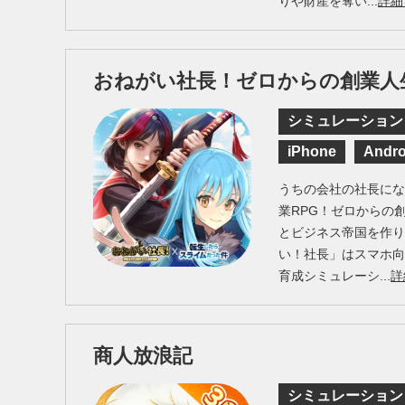
りや財産を奪い...
詳細
おねがい社長！ゼロからの創業人
シミュレーション
iPhone
Andro
うちの会社の社長に
業RPG！ゼロからの
とビジネス帝国を作
い！社長」はスマホ
育成シミュレーシ...
詳
商人放浪記
シミュレーション