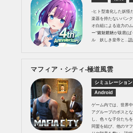
-ヒト型進化した妖怪
楽器を持たないパンク
オ白組による迫力の
ー“魑魅魍魎が跋扈(ば
ル 妖しき皇帝と...
詳
マフィア・シティ-極道風雲
シミュレーション
Android
ゲーム内では、世界
アグループのボスと
し、色々な子分たち
同盟を結び、他のマ