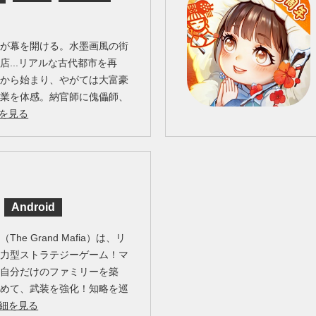
生が幕を開ける。水墨画風の街
店...リアルな古代都市を再
営から始まり、やがては大富豪
職業を体感。納官師に傀儡師、
を見る
Android
e Grand Mafia）は、リ
協力型ストラテジーゲーム！マ
て自分だけのファミリーを築
集めて、武装を強化！知略を巡
細を見る