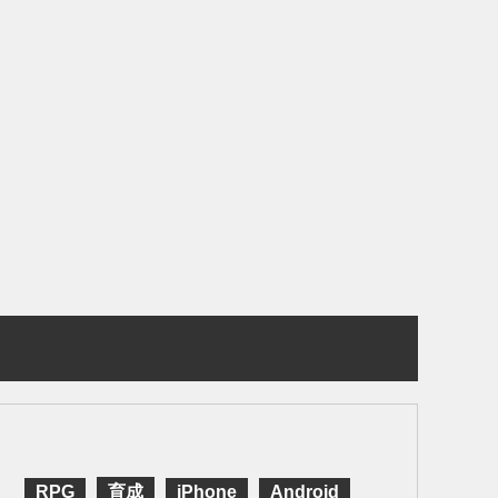
RPG
育成
iPhone
Android