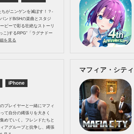
たちがニンゲンを滅ぼす！？-
バンドBiSHの楽曲とスタジ
ムービーで彩る壮絶なストーリ
っこ)するRPG”「ラグナドー
細を見る
マフィア・シティ
iPhone
中のプレイヤーと一緒にマフィ
なって自分の縄張りを大きく
を集めていく。フレンドたちと
フィアグループと抗争し、縄張