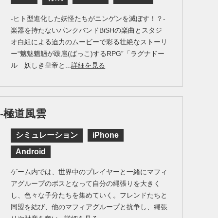
-ヒト型進化した妖怪たちがニンゲンを滅ぼす！？-
楽器を持たないパンクバンドBiSHの楽曲とスタジ
オ白組による迫力のムービーで彩る壮絶なストーリ
ー“魑魅魍魎が跋扈(ばっこ)するRPG”「ラグナドー
ル 妖しき皇帝と...
詳細を見る
-極道風雲
シミュレーション
iPhone
Android
ゲーム内では、世界中のプレイヤーと一緒にマフィ
アグループのボスとなって自分の縄張りを大きく
し、色々な子分たちを集めていく。フレンドたちと
同盟を結び、他のマフィアグループと抗争し、縄張