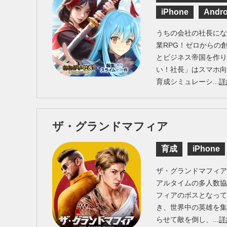
iPhone
Andro
うちの会社の社長に
業RPG！ゼロからの
とビジネス帝国を作
い！社長」はスマホ
育成シミュレーシ...
詳
ザ・グランドマフィア
育成
iPhone
ザ・グランドマフィア（Th
アルタイムの多人数
フィアのボスとなっ
き、世界中の英雄を
らせて敵を倒し、...
詳