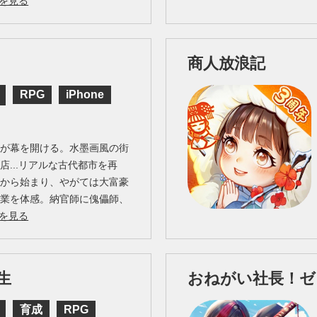
を見る
商人放浪記
RPG
iPhone
生が幕を開ける。水墨画風の街
店...リアルな古代都市を再
営から始まり、やがては大富豪
職業を体感。納官師に傀儡師、
を見る
生
おねがい社長！ゼ
育成
RPG