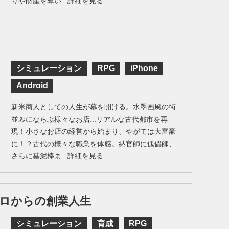
りや財産を奪い...
詳細を見る
シミュレーション
RPG
iPhone
Android
新米商人としての人生が幕を開ける。水墨画風の街
並みにならぶ様々なお店...リアルな古代都市を再
現！小さなお店の経営から始まり、やがては大富豪
に！？古代の様々な職業を体感。納官師に傀儡師、
さらに墓泥棒ま...
詳細を見る
ロからの創業人生
シミュレーション
育成
RPG