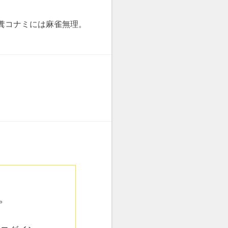
糞コナミには麻雀無理。
。