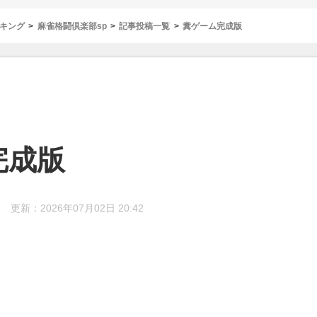
キング
麻雀格闘倶楽部sp
記事投稿一覧
糞ゲーム完成版
完成版
更新：2026年07月02日 20:42