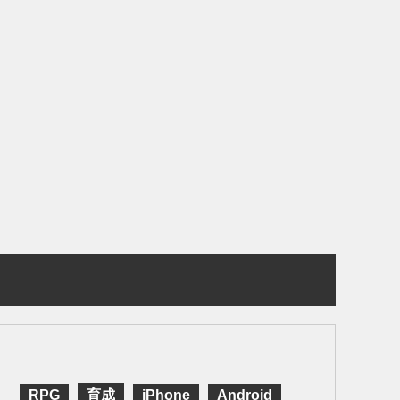
RPG
育成
iPhone
Android