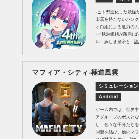
-ヒト型進化した妖怪
楽器を持たないパンク
オ白組による迫力の
ー“魑魅魍魎が跋扈(ば
ル 妖しき皇帝と...
詳
マフィア・シティ-極道風雲
シミュレーション
Android
ゲーム内では、世界
アグループのボスと
し、色々な子分たち
同盟を結び、他のマ