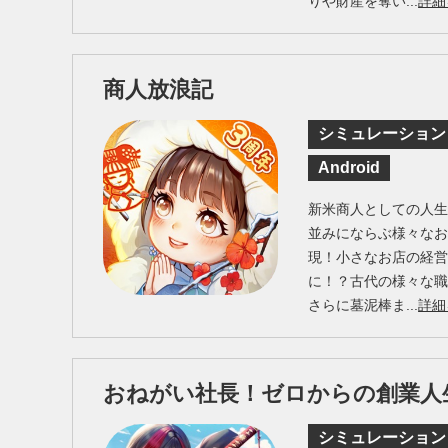
りや財産を奪い...
詳細
商人放浪記
シミュレーション
Android
新米商人としての人
並みにならぶ様々なお
現！小さなお店の経
に！？古代の様々な
さらに墓泥棒ま...
詳細
おねがい社長！ゼロからの創業人
シミュレーション