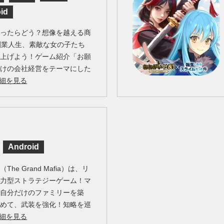
id
なったらどう？想像を越える商
創業人生、素敵な女の子たち
り上げよう！ゲーム紹介「お願
向けの会社経営をテーマにした
細を見る
Android
e Grand Mafia）は、リ
協力型ストラテジーゲーム！マ
て自分だけのファミリーを築
集めて、武装を強化！知略を巡
細を見る