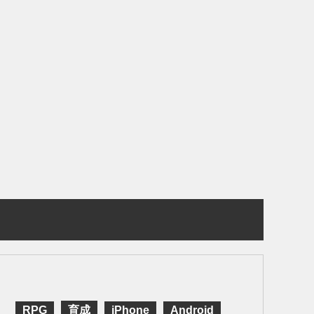
RPG
育成
iPhone
Android