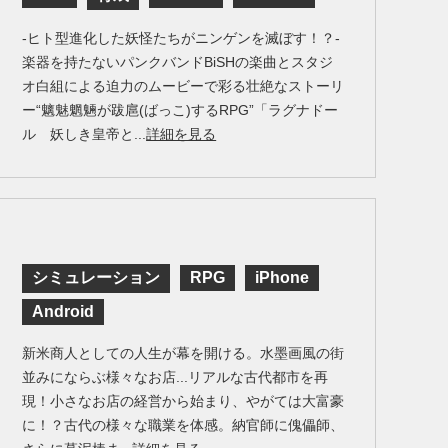
-ヒト型進化した妖怪たちがニンゲンを滅ぼす！？-
楽器を持たないパンクバンドBiSHの楽曲とスタジ
オ白組による迫力のムービーで彩る壮絶なストーリ
ー“魑魅魍魎が跋扈(ばっこ)するRPG”「ラグナドー
ル 妖しき皇帝と...
詳細を見る
シミュレーション
RPG
iPhone
Android
新米商人としての人生が幕を開ける。水墨画風の街
並みにならぶ様々なお店...リアルな古代都市を再
現！小さなお店の経営から始まり、やがては大富豪
に！？古代の様々な職業を体感。納官師に傀儡師、