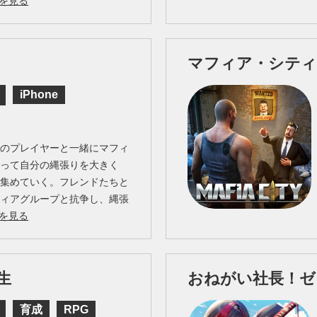
を見る
マフィア・シティ
iPhone
中のプレイヤーと一緒にマフィ
なって自分の縄張りを大きく
を集めていく。フレンドたちと
フィアグループと抗争し、縄張
を見る
生
おねがい社長！ゼ
育成
RPG