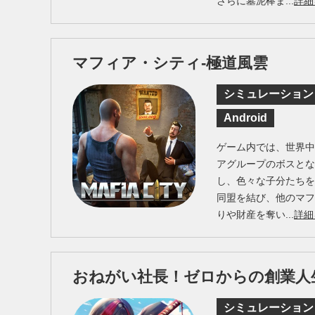
さらに墓泥棒ま...
詳細
マフィア・シティ-極道風雲
シミュレーション
Android
ゲーム内では、世界
アグループのボスと
し、色々な子分たち
同盟を結び、他のマ
りや財産を奪い...
詳細
おねがい社長！ゼロからの創業人
シミュレーション