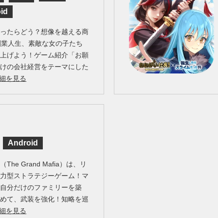
id
なったらどう？想像を越える商
創業人生、素敵な女の子たち
り上げよう！ゲーム紹介「お願
向けの会社経営をテーマにした
細を見る
Android
e Grand Mafia）は、リ
協力型ストラテジーゲーム！マ
て自分だけのファミリーを築
集めて、武装を強化！知略を巡
細を見る