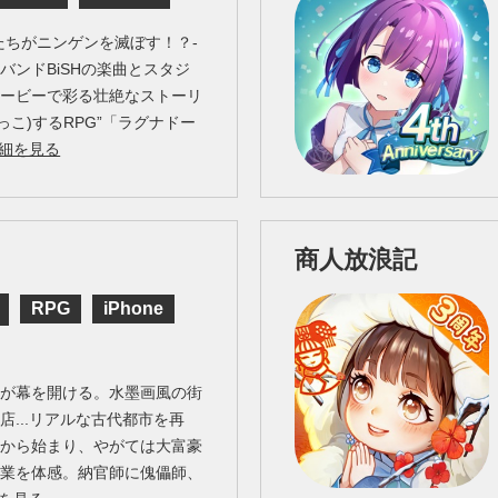
たちがニンゲンを滅ぼす！？-
バンドBiSHの楽曲とスタジ
ムービーで彩る壮絶なストーリ
っこ)するRPG”「ラグナドー
細を見る
商人放浪記
RPG
iPhone
生が幕を開ける。水墨画風の街
店...リアルな古代都市を再
営から始まり、やがては大富豪
職業を体感。納官師に傀儡師、