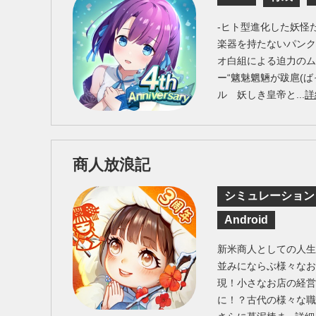
-ヒト型進化した妖怪
楽器を持たないパンク
オ白組による迫力の
ー“魑魅魍魎が跋扈(ば
ル 妖しき皇帝と...
詳
商人放浪記
シミュレーション
Android
新米商人としての人
並みにならぶ様々なお
現！小さなお店の経
に！？古代の様々な