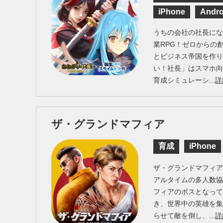
iPhone
Andro
うちの会社の社長に
業RPG！ゼロからの
とビジネス帝国を作
い！社長」はスマホ
育成シミュレーシ...
詳
ザ・グランドマフィア
育成
iPhone
ザ・グランドマフィア（Th
アルタイムの多人数
フィアのボスとなっ
き、世界中の英雄を
らせて敵を倒し、...
詳