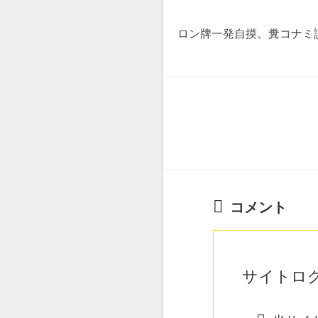
ロン牌一発自摸。糞コナミ
コメント
サイトロ