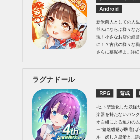
Android
新米商人としての人
並みにならぶ様々なお
現！小さなお店の経
に！？古代の様々な
さらに墓泥棒ま...
詳細
ラグナドール
RPG
育成
-ヒト型進化した妖怪
楽器を持たないパンク
オ白組による迫力の
ー“魑魅魍魎が跋扈(ば
ル 妖しき皇帝と...
詳