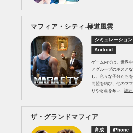
マフィア・シティ-極道風雲
シミュレーション
Android
ゲーム内では、世界
アグループのボスと
し、色々な子分たち
同盟を結び、他のマ
りや財産を奪い...
詳細
ザ・グランドマフィア
育成
iPhone