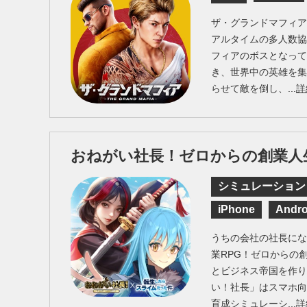
ザ・グランドマフィア（Th
アルタイムの多人数
フィアのボスとなっ
き、世界中の英雄を
らせて敵を倒し、...
詳
おねがい社長！ゼロからの創業人
シミュレーション
iPhone
Andro
うちの会社の社長に
業RPG！ゼロからの
とビジネス帝国を作
い！社長」はスマホ
育成シミュレーシ...
詳