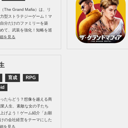
e Grand Mafia）は、リ
協力型ストラテジーゲーム！マ
て自分だけのファミリーを築
集めて、武装を強化！知略を巡
細を見る
生
育成
RPG
id
なったらどう？想像を越える商
創業人生、素敵な女の子たち
り上げよう！ゲーム紹介「お願
向けの会社経営をテーマにした
細を見る