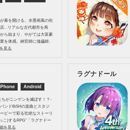
生が幕を開ける。水墨画風の街
店...リアルな古代都市を再
営から始まり、やがては大富豪
職業を体感。納官師に傀儡師、
を見る
ラグナドール
iPhone
Android
たちがニンゲンを滅ぼす！？-
バンドBiSHの楽曲とスタジ
ムービーで彩る壮絶なストーリ
っこ)するRPG”「ラグナドー
細を見る