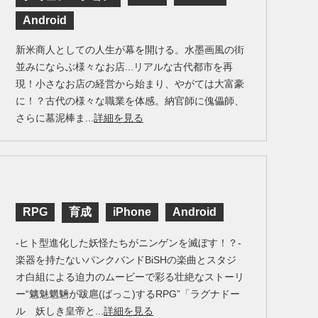
Android
新米商人としての人生が幕を開ける。水墨画風の街
並みにならぶ様々なお店...リアルな古代都市を再
現！小さなお店の経営から始まり、やがては大富豪
に！？古代の様々な職業を体感。納官師に傀儡師、
さらに墓泥棒ま...
詳細を見る
RPG
育成
iPhone
Android
-ヒト型進化した妖怪たちがニンゲンを滅ぼす！？-
楽器を持たないパンクバンドBiSHの楽曲とスタジ
オ白組による迫力のムービーで彩る壮絶なストーリ
ー“魑魅魍魎が跋扈(ばっこ)するRPG”「ラグナドー
ル 妖しき皇帝と...
詳細を見る