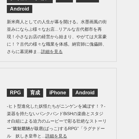
Android
新米商人としての人生が幕を開ける。水墨画風の街
並みにならぶ様々なお店...リアルな古代都市を再
現！小さなお店の経営から始まり、やがては大富豪
に！？古代の様々な職業を体感。納官師に傀儡師、
さらに墓泥棒ま...
詳細を見る
RPG
育成
iPhone
Android
-ヒト型進化した妖怪たちがニンゲンを滅ぼす！？-
楽器を持たないパンクバンドBiSHの楽曲とスタジ
オ白組による迫力のムービーで彩る壮絶なストーリ
ー“魑魅魍魎が跋扈(ばっこ)するRPG”「ラグナドー
ル 妖しき皇帝と...
詳細を見る