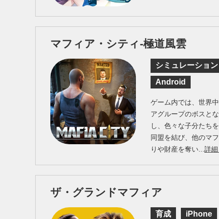
マフィア・シティ-極道風雲
シミュレーション
Android
ゲーム内では、世界
アグループのボスと
し、色々な子分たち
同盟を結び、他のマ
りや財産を奪い...
詳細
ザ・グランドマフィア
育成
iPhone