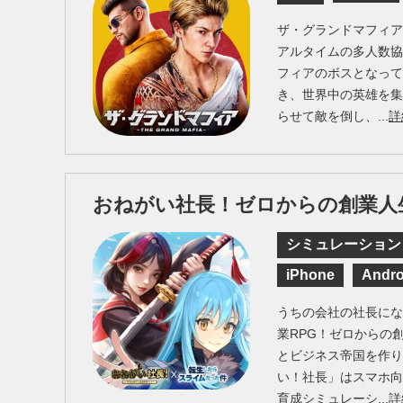
ザ・グランドマフィア（Th
アルタイムの多人数
フィアのボスとなっ
き、世界中の英雄を
らせて敵を倒し、...
詳
おねがい社長！ゼロからの創業人
シミュレーション
iPhone
Andro
うちの会社の社長に
業RPG！ゼロからの
とビジネス帝国を作
い！社長」はスマホ
育成シミュレーシ...
詳