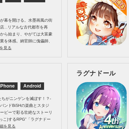
生が幕を開ける。水墨画風の街
店...リアルな古代都市を再
営から始まり、やがては大富豪
職業を体感。納官師に傀儡師、
を見る
ラグナドール
iPhone
Android
たちがニンゲンを滅ぼす！？-
バンドBiSHの楽曲とスタジ
ムービーで彩る壮絶なストーリ
っこ)するRPG”「ラグナドー
細を見る