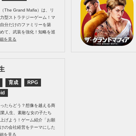
e Grand Mafia）は、リ
協力型ストラテジーゲーム！マ
て自分だけのファミリーを築
集めて、武装を強化！知略を巡
細を見る
生
育成
RPG
id
なったらどう？想像を越える商
創業人生、素敵な女の子たち
り上げよう！ゲーム紹介「お願
向けの会社経営をテーマにした
細を見る