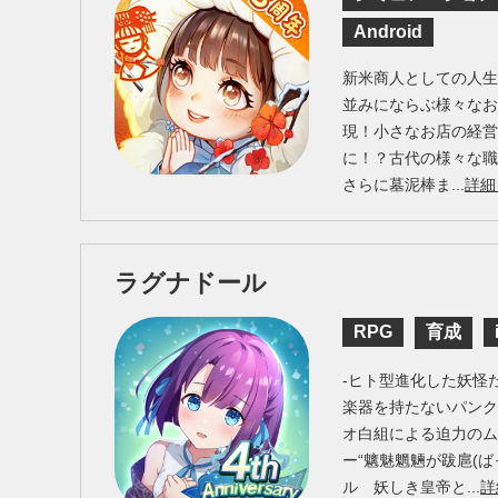
Android
新米商人としての人
並みにならぶ様々なお
現！小さなお店の経
に！？古代の様々な
さらに墓泥棒ま...
詳細
ラグナドール
RPG
育成
-ヒト型進化した妖怪
楽器を持たないパンク
オ白組による迫力の
ー“魑魅魍魎が跋扈(ば
ル 妖しき皇帝と...
詳