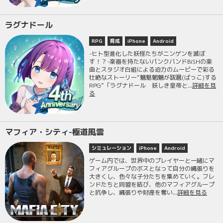
ラグナドール
RPG
育成
iPhone
Android
-ヒト型進化した妖怪たちがニンゲンを滅ぼ
す！？-楽器を持たないパンクバンドBiSHの楽
曲とスタジオ白組による迫力のムービーで彩る
壮絶なストーリー“魑魅魍魎が跋扈(ばっこ)する
RPG”「ラグナドール 妖しき皇帝と...
詳細を見
る
マフィア・シティ-極道風雲
シミュレーション
iPhone
Android
ゲーム内では、世界中のプレイヤーと一緒にマ
フィアグループのボスとなって自分の縄張りを
大きくし、色々な子分たちを集めていく。フレ
ンドたちと同盟を結び、他のマフィアグループ
と抗争し、縄張りや財産を奪い...
詳細を見る