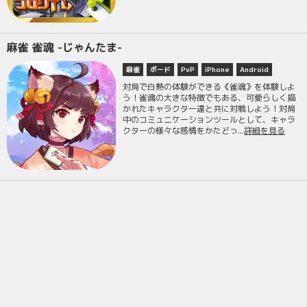
麻雀 雀魂 -じゃんたま-
麻雀
ボード
PvP
iPhone
Android
対局で白熱の体験ができる《雀魂》を体験しよ
う！雀魂の大きな特徴でもある、可愛らしく描
かれたキャラクター達と共に対戦しよう！対局
中のコミュニケーションツールとして、キャラ
クターの様々な感情をかたどっ...
詳細を見る