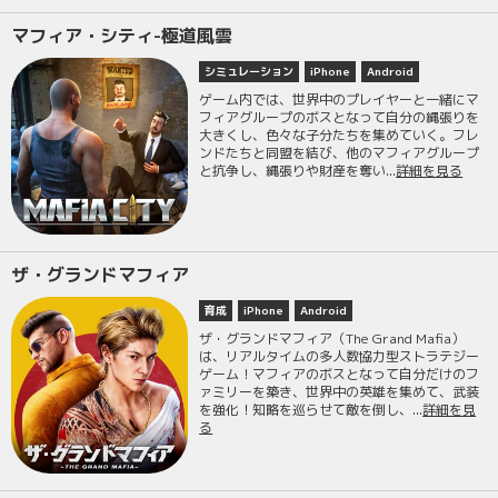
マフィア・シティ-極道風雲
シミュレーション
iPhone
Android
ゲーム内では、世界中のプレイヤーと一緒にマ
フィアグループのボスとなって自分の縄張りを
大きくし、色々な子分たちを集めていく。フレ
ンドたちと同盟を結び、他のマフィアグループ
と抗争し、縄張りや財産を奪い...
詳細を見る
ザ・グランドマフィア
育成
iPhone
Android
ザ・グランドマフィア（The Grand Mafia）
は、リアルタイムの多人数協力型ストラテジー
ゲーム！マフィアのボスとなって自分だけのフ
ァミリーを築き、世界中の英雄を集めて、武装
を強化！知略を巡らせて敵を倒し、...
詳細を見
る