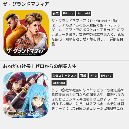
ザ・グランドマフィア
育成
iPhone
Android
ザ・グランドマフィア（The Grand Mafia）
は、リアルタイムの多人数協力型ストラテジー
ゲーム！マフィアのボスとなって自分だけのフ
ァミリーを築き、世界中の英雄を集めて、武装
を強化！知略を巡らせて敵を倒し、...
詳細を見
る
おねがい社長！ゼロからの創業人生
シミュレーション
育成
RPG
iPhone
Android
うちの会社の社長になったらどう？想像を越え
る商業RPG！ゼロからの創業人生、素敵な女の
子たちとビジネス帝国を作り上げよう！ゲーム
紹介「お願い！社長」はスマホ向けの会社経営
をテーマにした育成シミュレーシ...
詳細を見る