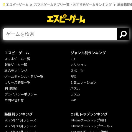
エスピーゲーム
スマホゲームアプリ一覧・おすすめゲームランキング
麻雀格闘倶
エスピーゲーム
ジャンル別ランキング
スマホゲーム一覧
RPG
新作ゲーム一覧
アクション
総合ランキング
スポーツ
ゲームジャンル・タグ一覧
FPS
リリース時期一覧
シミュレーション
利用規約
パズル
プライバシーポリシー
リズム
お問い合わせ
PvP
時期別ランキング
OS別トップランキング
2026年11月リリース
iPhoneゲームトップ無料
2026年08月リリース
iPhoneゲームトップセールス