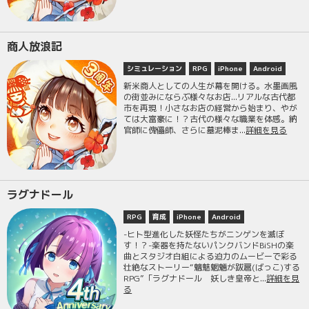
商人放浪記
シミュレーション
RPG
iPhone
Android
新米商人としての人生が幕を開ける。水墨画風
の街並みにならぶ様々なお店...リアルな古代都
市を再現！小さなお店の経営から始まり、やが
ては大富豪に！？古代の様々な職業を体感。納
官師に傀儡師、さらに墓泥棒ま...
詳細を見る
ラグナドール
RPG
育成
iPhone
Android
-ヒト型進化した妖怪たちがニンゲンを滅ぼ
す！？-楽器を持たないパンクバンドBiSHの楽
曲とスタジオ白組による迫力のムービーで彩る
壮絶なストーリー“魑魅魍魎が跋扈(ばっこ)する
RPG”「ラグナドール 妖しき皇帝と...
詳細を見
る