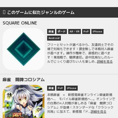
このゲームに似たジャンルのゲーム
SQUARE ONLINE
麻雀
ボード
AR・VR
PvP
iPhone
Android
フリーとセットが選べるから、友達同士でその
場で対局もできます！課金無しで本格対人麻雀
が遊べます。操作が簡単で、直感的に遊べま
す！東南戦で、聴牌連荘。途中流局なしのルー
ルでじっくり遊びたい人も楽しめ...
詳細を見る
麻雀 闘牌コロシアム
麻雀
PvP
iPhone
本格麻雀 × 新感覚麻雀オンライン麻雀新境
地へ... モバイル麻雀新境地へ...。オンラインで
の白熱の4人対戦が楽しめる「麻雀 闘牌コロ
シアム」が登場！スタンダードな「クラシック
対局」に加えて、新感覚「ド...
詳細を見る