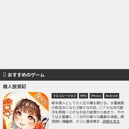
おすすめのゲーム
商人放浪記
シミュレーション
RPG
iPhone
Android
新米商人としての人生が幕を開ける。水墨画風
の街並みにならぶ様々なお店...リアルな古代都
市を再現！小さなお店の経営から始まり、やが
ては大富豪に！？古代の様々な職業を体感。納
官師に傀儡師、さらに墓泥棒ま...
詳細を見る