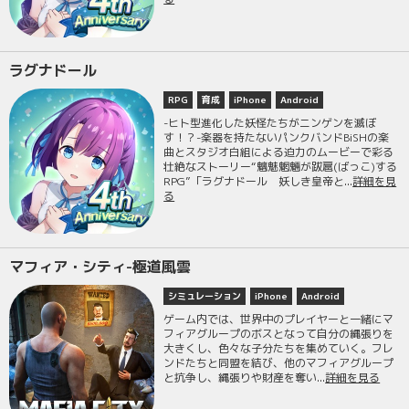
ラグナドール
RPG
育成
iPhone
Android
-ヒト型進化した妖怪たちがニンゲンを滅ぼ
す！？-楽器を持たないパンクバンドBiSHの楽
曲とスタジオ白組による迫力のムービーで彩る
壮絶なストーリー“魑魅魍魎が跋扈(ばっこ)する
RPG”「ラグナドール 妖しき皇帝と...
詳細を見
る
マフィア・シティ-極道風雲
シミュレーション
iPhone
Android
ゲーム内では、世界中のプレイヤーと一緒にマ
フィアグループのボスとなって自分の縄張りを
大きくし、色々な子分たちを集めていく。フレ
ンドたちと同盟を結び、他のマフィアグループ
と抗争し、縄張りや財産を奪い...
詳細を見る