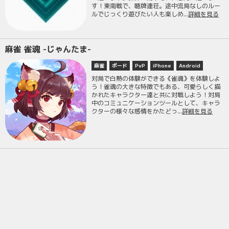
す！東南戦で、聴牌連荘。途中流局なしのルー
ルでじっくり遊びたい人も楽しめ...
詳細を見る
麻雀 雀魂 -じゃんたま-
麻雀
ボード
PvP
iPhone
Android
対局で白熱の体験ができる《雀魂》を体験しよ
う！雀魂の大きな特徴でもある、可愛らしく描
かれたキャラクター達と共に対戦しよう！対局
中のコミュニケーションツールとして、キャラ
クターの様々な感情をかたどっ...
詳細を見る