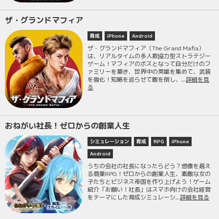
ザ・グランドマフィア
育成
iPhone
Android
ザ・グランドマフィア（The Grand Mafia）
は、リアルタイムの多人数協力型ストラテジー
ゲーム！マフィアのボスとなって自分だけのフ
ァミリーを築き、世界中の英雄を集めて、武装
を強化！知略を巡らせて敵を倒し、...
詳細を見
る
おねがい社長！ゼロからの創業人生
シミュレーション
育成
RPG
iPhone
Android
うちの会社の社長になったらどう？想像を越え
る商業RPG！ゼロからの創業人生、素敵な女の
子たちとビジネス帝国を作り上げよう！ゲーム
紹介「お願い！社長」はスマホ向けの会社経営
をテーマにした育成シミュレーシ...
詳細を見る