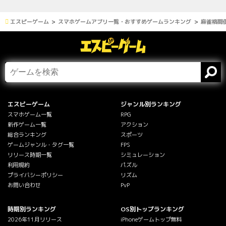
エスピーゲーム
スマホゲームアプリ一覧・おすすめゲームランキング
麻雀格闘倶
エスピーゲーム
ジャンル別ランキング
スマホゲーム一覧
RPG
新作ゲーム一覧
アクション
総合ランキング
スポーツ
ゲームジャンル・タグ一覧
FPS
リリース時期一覧
シミュレーション
利用規約
パズル
プライバシーポリシー
リズム
お問い合わせ
PvP
時期別ランキング
OS別トップランキング
2026年11月リリース
iPhoneゲームトップ無料