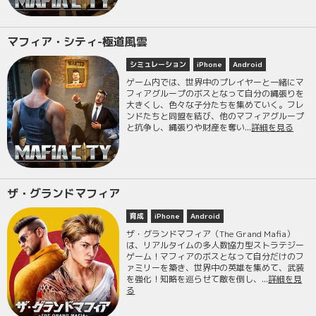
マフィア・シティ-極道風雲
シミュレーション
iPhone
Android
ゲーム内では、世界中のプレイヤーと一緒にマ
フィアグループのボスとなって自分の縄張りを
大きくし、色々な子分たちを集めていく。フレ
ンドたちと同盟を結び、他のマフィアグループ
と抗争し、縄張りや財産を奪い...
詳細を見る
ザ・グランドマフィア
育成
iPhone
Android
ザ・グランドマフィア（The Grand Mafia）
は、リアルタイムの多人数協力型ストラテジー
ゲーム！マフィアのボスとなって自分だけのフ
ァミリーを築き、世界中の英雄を集めて、武装
を強化！知略を巡らせて敵を倒し、...
詳細を見
る