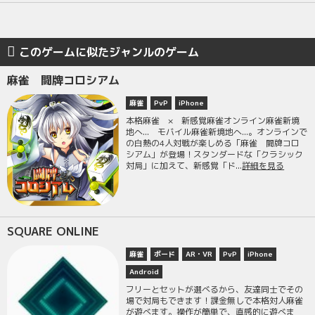
このゲームに似たジャンルのゲーム
麻雀 闘牌コロシアム
麻雀
PvP
iPhone
本格麻雀 × 新感覚麻雀オンライン麻雀新境
地へ... モバイル麻雀新境地へ...。オンラインで
の白熱の4人対戦が楽しめる「麻雀 闘牌コロ
シアム」が登場！スタンダードな「クラシック
対局」に加えて、新感覚「ド...
詳細を見る
SQUARE ONLINE
麻雀
ボード
AR・VR
PvP
iPhone
Android
フリーとセットが選べるから、友達同士でその
場で対局もできます！課金無しで本格対人麻雀
が遊べます。操作が簡単で、直感的に遊べま