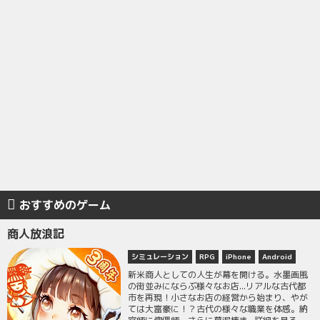
おすすめのゲーム
商人放浪記
シミュレーション
RPG
iPhone
Android
新米商人としての人生が幕を開ける。水墨画風
の街並みにならぶ様々なお店...リアルな古代都
市を再現！小さなお店の経営から始まり、やが
ては大富豪に！？古代の様々な職業を体感。納