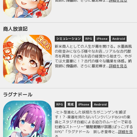
官師に傀儡師、さらに墓泥棒ま...
詳細を見る
商人放浪記
シミュレーション
RPG
iPhone
Android
新米商人としての人生が幕を開ける。水墨画風
の街並みにならぶ様々なお店...リアルな古代都
市を再現！小さなお店の経営から始まり、やが
ては大富豪に！？古代の様々な職業を体感。納
官師に傀儡師、さらに墓泥棒ま...
詳細を見る
ラグナドール
RPG
育成
iPhone
Android
-ヒト型進化した妖怪たちがニンゲンを滅ぼ
す！？-楽器を持たないパンクバンドBiSHの楽
曲とスタジオ白組による迫力のムービーで彩る
壮絶なストーリー“魑魅魍魎が跋扈(ばっこ)する
RPG”「ラグナドール 妖しき皇帝と...
詳細を見
る