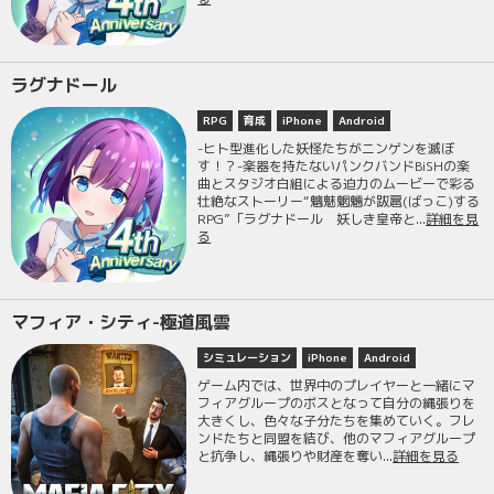
ラグナドール
RPG
育成
iPhone
Android
-ヒト型進化した妖怪たちがニンゲンを滅ぼ
す！？-楽器を持たないパンクバンドBiSHの楽
曲とスタジオ白組による迫力のムービーで彩る
壮絶なストーリー“魑魅魍魎が跋扈(ばっこ)する
RPG”「ラグナドール 妖しき皇帝と...
詳細を見
る
マフィア・シティ-極道風雲
シミュレーション
iPhone
Android
ゲーム内では、世界中のプレイヤーと一緒にマ
フィアグループのボスとなって自分の縄張りを
大きくし、色々な子分たちを集めていく。フレ
ンドたちと同盟を結び、他のマフィアグループ
と抗争し、縄張りや財産を奪い...
詳細を見る