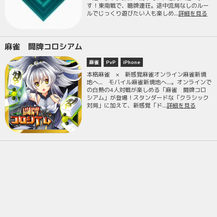
す！東南戦で、聴牌連荘。途中流局なしのルー
ルでじっくり遊びたい人も楽しめ...
詳細を見る
麻雀 闘牌コロシアム
麻雀
PvP
iPhone
本格麻雀 × 新感覚麻雀オンライン麻雀新境
地へ... モバイル麻雀新境地へ...。オンラインで
の白熱の4人対戦が楽しめる「麻雀 闘牌コロ
シアム」が登場！スタンダードな「クラシック
対局」に加えて、新感覚「ド...
詳細を見る