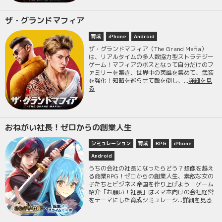
ザ・グランドマフィア
育成
iPhone
Android
ザ・グランドマフィア（The Grand Mafia）
は、リアルタイムの多人数協力型ストラテジー
ゲーム！マフィアのボスとなって自分だけのフ
ァミリーを築き、世界中の英雄を集めて、武装
を強化！知略を巡らせて敵を倒し、...
詳細を見
る
おねがい社長！ゼロからの創業人生
シミュレーション
育成
RPG
iPhone
Android
うちの会社の社長になったらどう？想像を越え
る商業RPG！ゼロからの創業人生、素敵な女の
子たちとビジネス帝国を作り上げよう！ゲーム
紹介「お願い！社長」はスマホ向けの会社経営
をテーマにした育成シミュレーシ...
詳細を見る