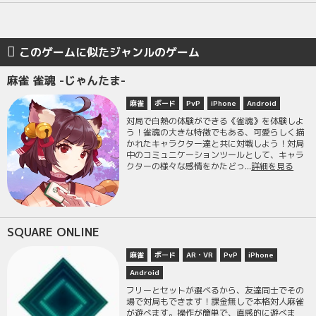
このゲームに似たジャンルのゲーム
麻雀 雀魂 -じゃんたま-
麻雀
ボード
PvP
iPhone
Android
対局で白熱の体験ができる《雀魂》を体験しよ
う！雀魂の大きな特徴でもある、可愛らしく描
かれたキャラクター達と共に対戦しよう！対局
中のコミュニケーションツールとして、キャラ
クターの様々な感情をかたどっ...
詳細を見る
SQUARE ONLINE
麻雀
ボード
AR・VR
PvP
iPhone
Android
フリーとセットが選べるから、友達同士でその
場で対局もできます！課金無しで本格対人麻雀
が遊べます。操作が簡単で、直感的に遊べま