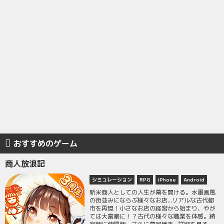
おすすめのゲーム
商人放浪記
シミュレーション
RPG
iPhone
Android
新米商人としての人生が幕を開ける。水墨画風
の街並みにならぶ様々なお店...リアルな古代都
市を再現！小さなお店の経営から始まり、やが
ては大富豪に！？古代の様々な職業を体感。納