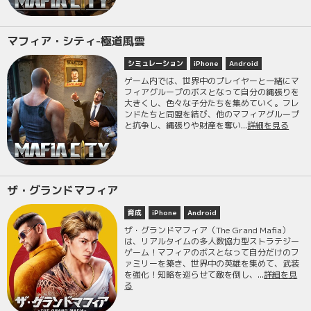
マフィア・シティ-極道風雲
シミュレーション
iPhone
Android
ゲーム内では、世界中のプレイヤーと一緒にマ
フィアグループのボスとなって自分の縄張りを
大きくし、色々な子分たちを集めていく。フレ
ンドたちと同盟を結び、他のマフィアグループ
と抗争し、縄張りや財産を奪い...
詳細を見る
ザ・グランドマフィア
育成
iPhone
Android
ザ・グランドマフィア（The Grand Mafia）
は、リアルタイムの多人数協力型ストラテジー
ゲーム！マフィアのボスとなって自分だけのフ
ァミリーを築き、世界中の英雄を集めて、武装
を強化！知略を巡らせて敵を倒し、...
詳細を見
る