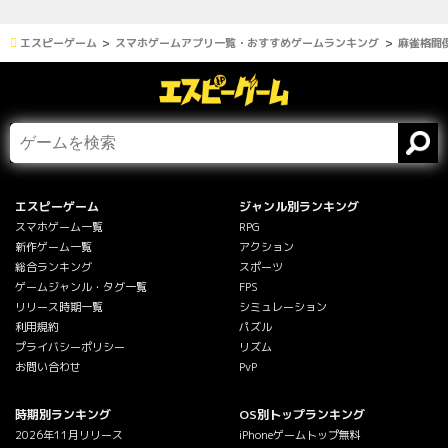
エスピーゲーム
スマホゲームアプリ一覧・おすすめゲームランキング
麻雀格闘倶
エスピーゲーム
ジャンル別ランキング
スマホゲーム一覧
RPG
新作ゲーム一覧
アクション
総合ランキング
スポーツ
ゲームジャンル・タグ一覧
FPS
リリース時期一覧
シミュレーション
利用規約
パズル
プライバシーポリシー
リズム
お問い合わせ
PvP
時期別ランキング
OS別トップランキング
2026年11月リリース
iPhoneゲームトップ無料