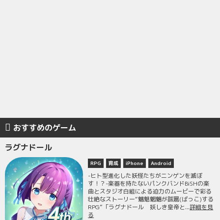
おすすめのゲーム
ラグナドール
RPG
育成
iPhone
Android
-ヒト型進化した妖怪たちがニンゲンを滅ぼ
す！？-楽器を持たないパンクバンドBiSHの楽
曲とスタジオ白組による迫力のムービーで彩る
壮絶なストーリー“魑魅魍魎が跋扈(ばっこ)する
RPG”「ラグナドール 妖しき皇帝と...
詳細を見
る