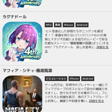
ラグナドール
RPG
育成
iPhone
Android
-ヒト型進化した妖怪たちがニンゲンを滅ぼ
す！？-楽器を持たないパンクバンドBiSHの楽
曲とスタジオ白組による迫力のムービーで彩る
壮絶なストーリー“魑魅魍魎が跋扈(ばっこ)する
RPG”「ラグナドール 妖しき皇帝と...
詳細を見
る
マフィア・シティ-極道風雲
シミュレーション
iPhone
Android
ゲーム内では、世界中のプレイヤーと一緒にマ
フィアグループのボスとなって自分の縄張りを
大きくし、色々な子分たちを集めていく。フレ
ンドたちと同盟を結び、他のマフィアグループ
と抗争し、縄張りや財産を奪い...
詳細を見る