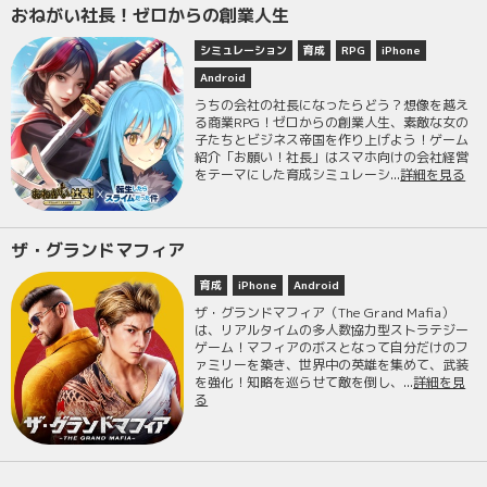
おねがい社長！ゼロからの創業人生
シミュレーション
育成
RPG
iPhone
Android
うちの会社の社長になったらどう？想像を越え
る商業RPG！ゼロからの創業人生、素敵な女の
子たちとビジネス帝国を作り上げよう！ゲーム
紹介「お願い！社長」はスマホ向けの会社経営
をテーマにした育成シミュレーシ...
詳細を見る
ザ・グランドマフィア
育成
iPhone
Android
ザ・グランドマフィア（The Grand Mafia）
は、リアルタイムの多人数協力型ストラテジー
ゲーム！マフィアのボスとなって自分だけのフ
ァミリーを築き、世界中の英雄を集めて、武装
を強化！知略を巡らせて敵を倒し、...
詳細を見
る