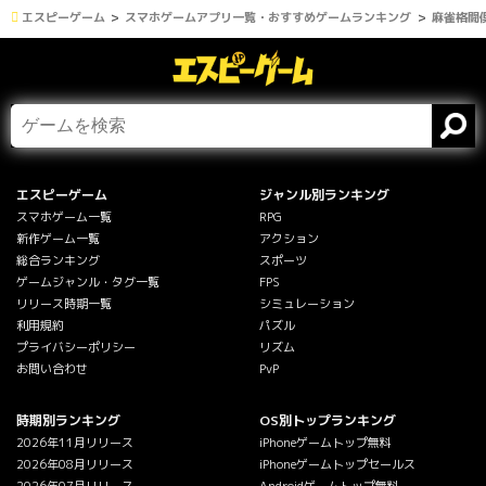
エスピーゲーム
スマホゲームアプリ一覧・おすすめゲームランキング
麻雀格闘倶
エスピーゲーム
ジャンル別ランキング
スマホゲーム一覧
RPG
新作ゲーム一覧
アクション
総合ランキング
スポーツ
ゲームジャンル・タグ一覧
FPS
リリース時期一覧
シミュレーション
利用規約
パズル
プライバシーポリシー
リズム
お問い合わせ
PvP
時期別ランキング
OS別トップランキング
2026年11月リリース
iPhoneゲームトップ無料
2026年08月リリース
iPhoneゲームトップセールス