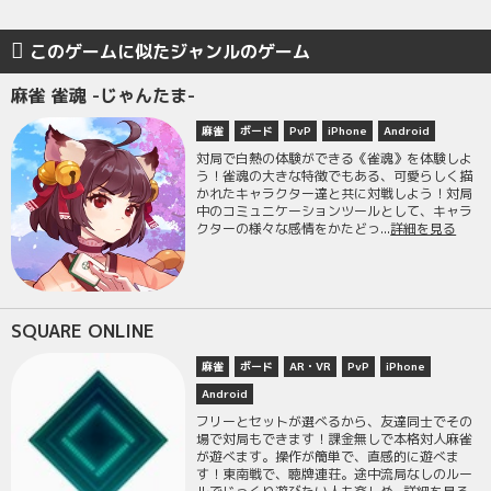
このゲームに似たジャンルのゲーム
麻雀 雀魂 -じゃんたま-
麻雀
ボード
PvP
iPhone
Android
対局で白熱の体験ができる《雀魂》を体験しよ
う！雀魂の大きな特徴でもある、可愛らしく描
かれたキャラクター達と共に対戦しよう！対局
中のコミュニケーションツールとして、キャラ
クターの様々な感情をかたどっ...
詳細を見る
SQUARE ONLINE
麻雀
ボード
AR・VR
PvP
iPhone
Android
フリーとセットが選べるから、友達同士でその
場で対局もできます！課金無しで本格対人麻雀
が遊べます。操作が簡単で、直感的に遊べま
す！東南戦で、聴牌連荘。途中流局なしのルー