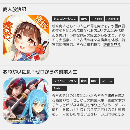
商人放浪記
シミュレーション
RPG
iPhone
Android
新米商人としての人生が幕を開ける。水墨画風
の街並みにならぶ様々なお店...リアルな古代都
市を再現！小さなお店の経営から始まり、やが
ては大富豪に！？古代の様々な職業を体感。納
官師に傀儡師、さらに墓泥棒ま...
詳細を見る
おねがい社長！ゼロからの創業人生
シミュレーション
育成
RPG
iPhone
Android
うちの会社の社長になったらどう？想像を越え
る商業RPG！ゼロからの創業人生、素敵な女の
子たちとビジネス帝国を作り上げよう！ゲーム
紹介「お願い！社長」はスマホ向けの会社経営
をテーマにした育成シミュレーシ...
詳細を見る