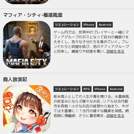
マフィア・シティ-極道風雲
シミュレーション
iPhone
Android
ゲーム内では、世界中のプレイヤーと一緒にマ
フィアグループのボスとなって自分の縄張りを
大きくし、色々な子分たちを集めていく。フレ
ンドたちと同盟を結び、他のマフィアグループ
と抗争し、縄張りや財産を奪い...
詳細を見る
商人放浪記
シミュレーション
RPG
iPhone
Android
新米商人としての人生が幕を開ける。水墨画風
の街並みにならぶ様々なお店...リアルな古代都
市を再現！小さなお店の経営から始まり、やが
ては大富豪に！？古代の様々な職業を体感。納
官師に傀儡師、さらに墓泥棒ま...
詳細を見る