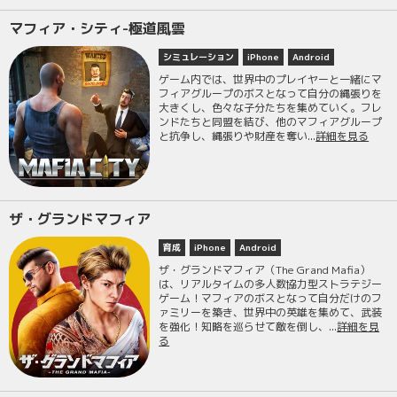
マフィア・シティ-極道風雲
シミュレーション
iPhone
Android
ゲーム内では、世界中のプレイヤーと一緒にマ
フィアグループのボスとなって自分の縄張りを
大きくし、色々な子分たちを集めていく。フレ
ンドたちと同盟を結び、他のマフィアグループ
と抗争し、縄張りや財産を奪い...
詳細を見る
ザ・グランドマフィア
育成
iPhone
Android
ザ・グランドマフィア（The Grand Mafia）
は、リアルタイムの多人数協力型ストラテジー
ゲーム！マフィアのボスとなって自分だけのフ
ァミリーを築き、世界中の英雄を集めて、武装
を強化！知略を巡らせて敵を倒し、...
詳細を見
る