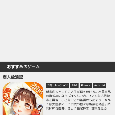
おすすめのゲーム
商人放浪記
シミュレーション
RPG
iPhone
Android
新米商人としての人生が幕を開ける。水墨画風
の街並みにならぶ様々なお店...リアルな古代都
市を再現！小さなお店の経営から始まり、やが
ては大富豪に！？古代の様々な職業を体感。納
官師に傀儡師、さらに墓泥棒ま...
詳細を見る