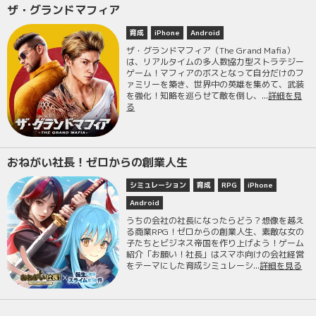
ザ・グランドマフィア
育成
iPhone
Android
ザ・グランドマフィア（The Grand Mafia）
は、リアルタイムの多人数協力型ストラテジー
ゲーム！マフィアのボスとなって自分だけのフ
ァミリーを築き、世界中の英雄を集めて、武装
を強化！知略を巡らせて敵を倒し、...
詳細を見
る
おねがい社長！ゼロからの創業人生
シミュレーション
育成
RPG
iPhone
Android
うちの会社の社長になったらどう？想像を越え
る商業RPG！ゼロからの創業人生、素敵な女の
子たちとビジネス帝国を作り上げよう！ゲーム
紹介「お願い！社長」はスマホ向けの会社経営
をテーマにした育成シミュレーシ...
詳細を見る