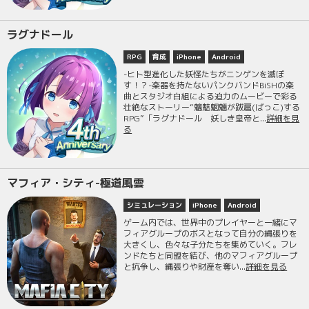
ラグナドール
RPG
育成
iPhone
Android
-ヒト型進化した妖怪たちがニンゲンを滅ぼ
す！？-楽器を持たないパンクバンドBiSHの楽
曲とスタジオ白組による迫力のムービーで彩る
壮絶なストーリー“魑魅魍魎が跋扈(ばっこ)する
RPG”「ラグナドール 妖しき皇帝と...
詳細を見
る
マフィア・シティ-極道風雲
シミュレーション
iPhone
Android
ゲーム内では、世界中のプレイヤーと一緒にマ
フィアグループのボスとなって自分の縄張りを
大きくし、色々な子分たちを集めていく。フレ
ンドたちと同盟を結び、他のマフィアグループ
と抗争し、縄張りや財産を奪い...
詳細を見る