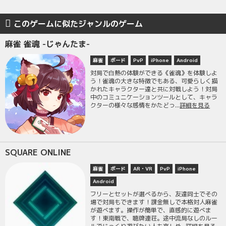
このゲームに似たジャンルのゲーム
麻雀 雀魂 -じゃんたま-
麻雀
ボード
PvP
iPhone
Android
対局で白熱の体験ができる《雀魂》を体験しよ
う！雀魂の大きな特徴でもある、可愛らしく描
かれたキャラクター達と共に対戦しよう！対局
中のコミュニケーションツールとして、キャラ
クターの様々な感情をかたどっ...
詳細を見る
SQUARE ONLINE
麻雀
ボード
AR・VR
PvP
iPhone
Android
フリーとセットが選べるから、友達同士でその
場で対局もできます！課金無しで本格対人麻雀
が遊べます。操作が簡単で、直感的に遊べま
す！東南戦で、聴牌連荘。途中流局なしのルー