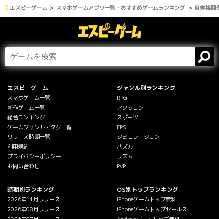
エスピーゲーム
スマホゲームアプリ一覧・おすすめゲームランキング
麻雀格闘倶
エスピーゲーム
ジャンル別ランキング
スマホゲーム一覧
RPG
新作ゲーム一覧
アクション
総合ランキング
スポーツ
ゲームジャンル・タグ一覧
FPS
リリース時期一覧
シミュレーション
利用規約
パズル
プライバシーポリシー
リズム
お問い合わせ
PvP
時期別ランキング
OS別トップランキング
2026年11月リリース
iPhoneゲームトップ無料
2026年08月リリース
iPhoneゲームトップセールス