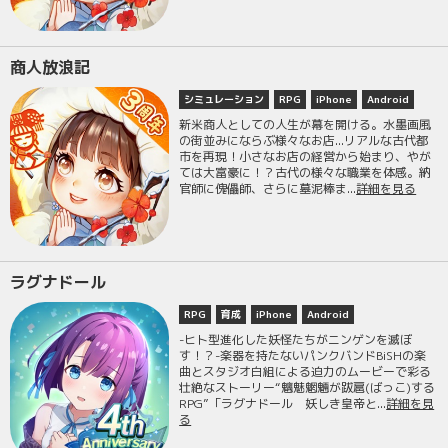
商人放浪記
シミュレーション
RPG
iPhone
Android
新米商人としての人生が幕を開ける。水墨画風
の街並みにならぶ様々なお店...リアルな古代都
市を再現！小さなお店の経営から始まり、やが
ては大富豪に！？古代の様々な職業を体感。納
官師に傀儡師、さらに墓泥棒ま...
詳細を見る
ラグナドール
RPG
育成
iPhone
Android
-ヒト型進化した妖怪たちがニンゲンを滅ぼ
す！？-楽器を持たないパンクバンドBiSHの楽
曲とスタジオ白組による迫力のムービーで彩る
壮絶なストーリー“魑魅魍魎が跋扈(ばっこ)する
RPG”「ラグナドール 妖しき皇帝と...
詳細を見
る