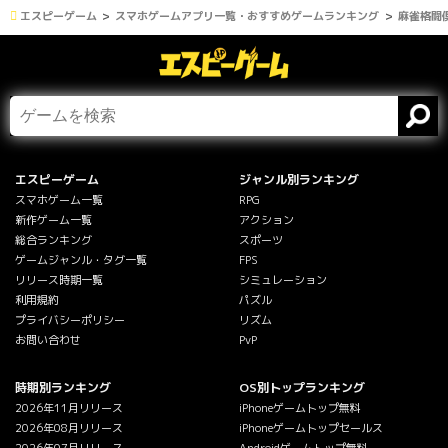
エスピーゲーム
スマホゲームアプリ一覧・おすすめゲームランキング
麻雀格闘倶
エスピーゲーム
ジャンル別ランキング
スマホゲーム一覧
RPG
新作ゲーム一覧
アクション
総合ランキング
スポーツ
ゲームジャンル・タグ一覧
FPS
リリース時期一覧
シミュレーション
利用規約
パズル
プライバシーポリシー
リズム
お問い合わせ
PvP
時期別ランキング
OS別トップランキング
2026年11月リリース
iPhoneゲームトップ無料
2026年08月リリース
iPhoneゲームトップセールス