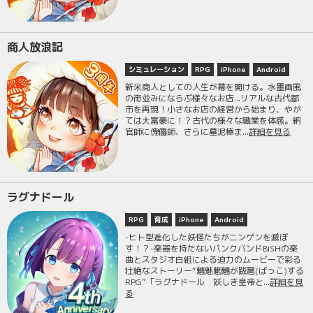
商人放浪記
シミュレーション
RPG
iPhone
Android
新米商人としての人生が幕を開ける。水墨画風
の街並みにならぶ様々なお店...リアルな古代都
市を再現！小さなお店の経営から始まり、やが
ては大富豪に！？古代の様々な職業を体感。納
官師に傀儡師、さらに墓泥棒ま...
詳細を見る
ラグナドール
RPG
育成
iPhone
Android
-ヒト型進化した妖怪たちがニンゲンを滅ぼ
す！？-楽器を持たないパンクバンドBiSHの楽
曲とスタジオ白組による迫力のムービーで彩る
壮絶なストーリー“魑魅魍魎が跋扈(ばっこ)する
RPG”「ラグナドール 妖しき皇帝と...
詳細を見
る