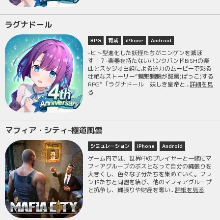
ラグナドール
RPG
育成
iPhone
Android
-ヒト型進化した妖怪たちがニンゲンを滅ぼ
す！？-楽器を持たないパンクバンドBiSHの楽
曲とスタジオ白組による迫力のムービーで彩る
壮絶なストーリー“魑魅魍魎が跋扈(ばっこ)する
RPG”「ラグナドール 妖しき皇帝と...
詳細を見
る
マフィア・シティ-極道風雲
シミュレーション
iPhone
Android
ゲーム内では、世界中のプレイヤーと一緒にマ
フィアグループのボスとなって自分の縄張りを
大きくし、色々な子分たちを集めていく。フレ
ンドたちと同盟を結び、他のマフィアグループ
と抗争し、縄張りや財産を奪い...
詳細を見る