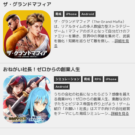
ザ・グランドマフィア
育成
iPhone
Android
ザ・グランドマフィア（The Grand Mafia）
は、リアルタイムの多人数協力型ストラテジー
ゲーム！マフィアのボスとなって自分だけのフ
ァミリーを築き、世界中の英雄を集めて、武装
を強化！知略を巡らせて敵を倒し、...
詳細を見
る
おねがい社長！ゼロからの創業人生
シミュレーション
育成
RPG
iPhone
Android
うちの会社の社長になったらどう？想像を越え
る商業RPG！ゼロからの創業人生、素敵な女の
子たちとビジネス帝国を作り上げよう！ゲーム
紹介「お願い！社長」はスマホ向けの会社経営
をテーマにした育成シミュレーシ...
詳細を見る