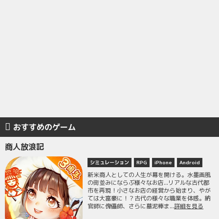
おすすめのゲーム
商人放浪記
シミュレーション
RPG
iPhone
Android
新米商人としての人生が幕を開ける。水墨画風
の街並みにならぶ様々なお店...リアルな古代都
市を再現！小さなお店の経営から始まり、やが
ては大富豪に！？古代の様々な職業を体感。納
官師に傀儡師、さらに墓泥棒ま...
詳細を見る