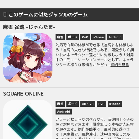
このゲームに似たジャンルのゲーム
麻雀 雀魂 -じゃんたま-
麻雀
ボード
PvP
iPhone
Android
対局で白熱の体験ができる《雀魂》を体験しよ
う！雀魂の大きな特徴でもある、可愛らしく描
かれたキャラクター達と共に対戦しよう！対局
中のコミュニケーションツールとして、キャラ
クターの様々な感情をかたどっ...
詳細を見る
SQUARE ONLINE
麻雀
ボード
AR・VR
PvP
iPhone
Android
フリーとセットが選べるから、友達同士でその
場で対局もできます！課金無しで本格対人麻雀
が遊べます。操作が簡単で、直感的に遊べま
す！東南戦で、聴牌連荘。途中流局なしのルー