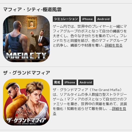
マフィア・シティ-極道風雲
シミュレーション
iPhone
Android
ゲーム内では、世界中のプレイヤーと一緒にマ
フィアグループのボスとなって自分の縄張りを
大きくし、色々な子分たちを集めていく。フレ
ンドたちと同盟を結び、他のマフィアグループ
と抗争し、縄張りや財産を奪い...
詳細を見る
ザ・グランドマフィア
育成
iPhone
Android
ザ・グランドマフィア（The Grand Mafia）
は、リアルタイムの多人数協力型ストラテジー
ゲーム！マフィアのボスとなって自分だけのフ
ァミリーを築き、世界中の英雄を集めて、武装
を強化！知略を巡らせて敵を倒し、...
詳細を見
る