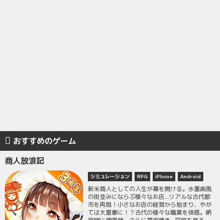
おすすめのゲーム
商人放浪記
シミュレーション
RPG
iPhone
Android
新米商人としての人生が幕を開ける。水墨画風
の街並みにならぶ様々なお店...リアルな古代都
市を再現！小さなお店の経営から始まり、やが
ては大富豪に！？古代の様々な職業を体感。納