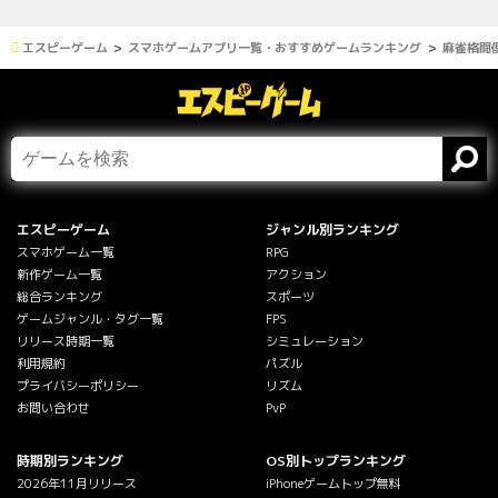
エスピーゲーム
スマホゲームアプリ一覧・おすすめゲームランキング
麻雀格闘倶
エスピーゲーム
ジャンル別ランキング
スマホゲーム一覧
RPG
新作ゲーム一覧
アクション
総合ランキング
スポーツ
ゲームジャンル・タグ一覧
FPS
リリース時期一覧
シミュレーション
利用規約
パズル
プライバシーポリシー
リズム
お問い合わせ
PvP
時期別ランキング
OS別トップランキング
2026年11月リリース
iPhoneゲームトップ無料