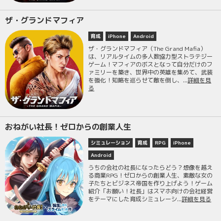
ザ・グランドマフィア
育成
iPhone
Android
ザ・グランドマフィア（The Grand Mafia）
は、リアルタイムの多人数協力型ストラテジー
ゲーム！マフィアのボスとなって自分だけのフ
ァミリーを築き、世界中の英雄を集めて、武装
を強化！知略を巡らせて敵を倒し、...
詳細を見
る
おねがい社長！ゼロからの創業人生
シミュレーション
育成
RPG
iPhone
Android
うちの会社の社長になったらどう？想像を越え
る商業RPG！ゼロからの創業人生、素敵な女の
子たちとビジネス帝国を作り上げよう！ゲーム
紹介「お願い！社長」はスマホ向けの会社経営
をテーマにした育成シミュレーシ...
詳細を見る