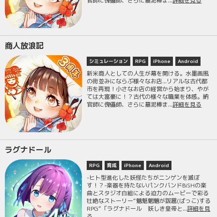
官師に傀儡師、さらに墓泥棒ま...
詳細を見る
商人放浪記
シミュレーション
RPG
iPhone
Android
新米商人としての人生が幕を開ける。水墨画風
の街並みにならぶ様々なお店...リアルな古代都
市を再現！小さなお店の経営から始まり、やが
ては大富豪に！？古代の様々な職業を体感。納
官師に傀儡師、さらに墓泥棒ま...
詳細を見る
ラグナドール
RPG
育成
iPhone
Android
-ヒト型進化した妖怪たちがニンゲンを滅ぼ
す！？-楽器を持たないパンクバンドBiSHの楽
曲とスタジオ白組による迫力のムービーで彩る
壮絶なストーリー“魑魅魍魎が跋扈(ばっこ)する
RPG”「ラグナドール 妖しき皇帝と...
詳細を見
る