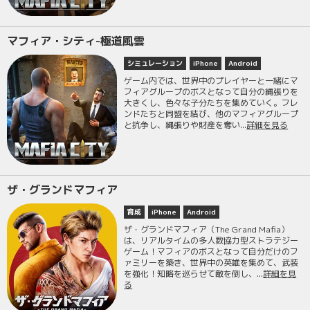
マフィア・シティ-極道風雲
シミュレーション
iPhone
Android
ゲーム内では、世界中のプレイヤーと一緒にマ
フィアグループのボスとなって自分の縄張りを
大きくし、色々な子分たちを集めていく。フレ
ンドたちと同盟を結び、他のマフィアグループ
と抗争し、縄張りや財産を奪い...
詳細を見る
ザ・グランドマフィア
育成
iPhone
Android
ザ・グランドマフィア（The Grand Mafia）
は、リアルタイムの多人数協力型ストラテジー
ゲーム！マフィアのボスとなって自分だけのフ
ァミリーを築き、世界中の英雄を集めて、武装
を強化！知略を巡らせて敵を倒し、...
詳細を見
る