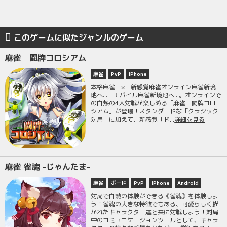
このゲームに似たジャンルのゲーム
麻雀 闘牌コロシアム
麻雀
PvP
iPhone
本格麻雀 × 新感覚麻雀オンライン麻雀新境
地へ... モバイル麻雀新境地へ...。オンラインで
の白熱の4人対戦が楽しめる「麻雀 闘牌コロ
シアム」が登場！スタンダードな「クラシック
対局」に加えて、新感覚「ド...
詳細を見る
麻雀 雀魂 -じゃんたま-
麻雀
ボード
PvP
iPhone
Android
対局で白熱の体験ができる《雀魂》を体験しよ
う！雀魂の大きな特徴でもある、可愛らしく描
かれたキャラクター達と共に対戦しよう！対局
中のコミュニケーションツールとして、キャラ