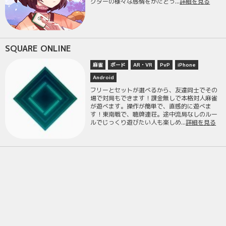
クターの様々な感情をかたどっ...
詳細を見る
SQUARE ONLINE
麻雀
ボード
AR・VR
PvP
iPhone
Android
フリーとセットが選べるから、友達同士でその
場で対局もできます！課金無しで本格対人麻雀
が遊べます。操作が簡単で、直感的に遊べま
す！東南戦で、聴牌連荘。途中流局なしのルー
ルでじっくり遊びたい人も楽しめ...
詳細を見る