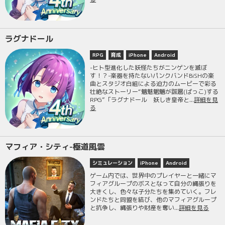
ラグナドール
RPG
育成
iPhone
Android
-ヒト型進化した妖怪たちがニンゲンを滅ぼ
す！？-楽器を持たないパンクバンドBiSHの楽
曲とスタジオ白組による迫力のムービーで彩る
壮絶なストーリー“魑魅魍魎が跋扈(ばっこ)する
RPG”「ラグナドール 妖しき皇帝と...
詳細を見
る
マフィア・シティ-極道風雲
シミュレーション
iPhone
Android
ゲーム内では、世界中のプレイヤーと一緒にマ
フィアグループのボスとなって自分の縄張りを
大きくし、色々な子分たちを集めていく。フレ
ンドたちと同盟を結び、他のマフィアグループ
と抗争し、縄張りや財産を奪い...
詳細を見る