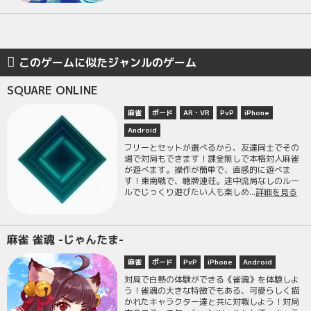
このゲームに似たジャンルのゲーム
SQUARE ONLINE
麻雀
ボード
AR・VR
PvP
iPhone
Android
フリーとセットが選べるから、友達同士でその
場で対局もできます！課金無しで本格対人麻雀
が遊べます。操作が簡単で、直感的に遊べま
す！東南戦で、聴牌連荘。途中流局なしのルー
ルでじっくり遊びたい人も楽しめ...
詳細を見る
麻雀 雀魂 -じゃんたま-
麻雀
ボード
PvP
iPhone
Android
対局で白熱の体験ができる《雀魂》を体験しよ
う！雀魂の大きな特徴でもある、可愛らしく描
かれたキャラクター達と共に対戦しよう！対局