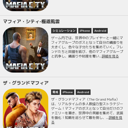
マフィア・シティ-極道風雲
シミュレーション
iPhone
Android
ゲーム内では、世界中のプレイヤーと一緒にマ
フィアグループのボスとなって自分の縄張りを
大きくし、色々な子分たちを集めていく。フレ
ンドたちと同盟を結び、他のマフィアグループ
と抗争し、縄張りや財産を奪い...
詳細を見る
ザ・グランドマフィア
育成
iPhone
Android
ザ・グランドマフィア（The Grand Mafia）
は、リアルタイムの多人数協力型ストラテジー
ゲーム！マフィアのボスとなって自分だけのフ
ァミリーを築き、世界中の英雄を集めて、武装
を強化！知略を巡らせて敵を倒し、...
詳細を見
る