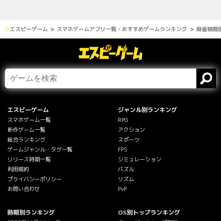
エスピーゲーム
スマホゲームアプリ一覧・おすすめゲームランキング
麻雀格闘倶
エスピーゲーム
ジャンル別ランキング
スマホゲーム一覧
RPG
新作ゲーム一覧
アクション
総合ランキング
スポーツ
ゲームジャンル・タグ一覧
FPS
リリース時期一覧
シミュレーション
利用規約
パズル
プライバシーポリシー
リズム
お問い合わせ
PvP
時期別ランキング
OS別トップランキング