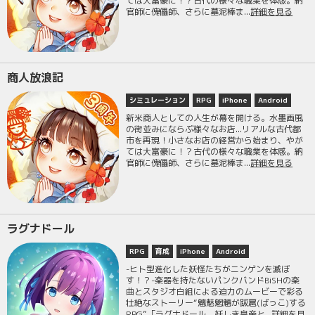
ては大富豪に！？古代の様々な職業を体感。納
官師に傀儡師、さらに墓泥棒ま...
詳細を見る
商人放浪記
シミュレーション
RPG
iPhone
Android
新米商人としての人生が幕を開ける。水墨画風
の街並みにならぶ様々なお店...リアルな古代都
市を再現！小さなお店の経営から始まり、やが
ては大富豪に！？古代の様々な職業を体感。納
官師に傀儡師、さらに墓泥棒ま...
詳細を見る
ラグナドール
RPG
育成
iPhone
Android
-ヒト型進化した妖怪たちがニンゲンを滅ぼ
す！？-楽器を持たないパンクバンドBiSHの楽
曲とスタジオ白組による迫力のムービーで彩る
壮絶なストーリー“魑魅魍魎が跋扈(ばっこ)する
RPG”「ラグナドール 妖しき皇帝と...
詳細を見