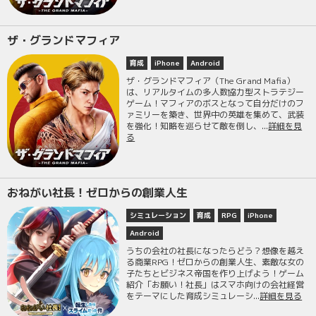
ザ・グランドマフィア
育成
iPhone
Android
ザ・グランドマフィア（The Grand Mafia）
は、リアルタイムの多人数協力型ストラテジー
ゲーム！マフィアのボスとなって自分だけのフ
ァミリーを築き、世界中の英雄を集めて、武装
を強化！知略を巡らせて敵を倒し、...
詳細を見
る
おねがい社長！ゼロからの創業人生
シミュレーション
育成
RPG
iPhone
Android
うちの会社の社長になったらどう？想像を越え
る商業RPG！ゼロからの創業人生、素敵な女の
子たちとビジネス帝国を作り上げよう！ゲーム
紹介「お願い！社長」はスマホ向けの会社経営
をテーマにした育成シミュレーシ...
詳細を見る