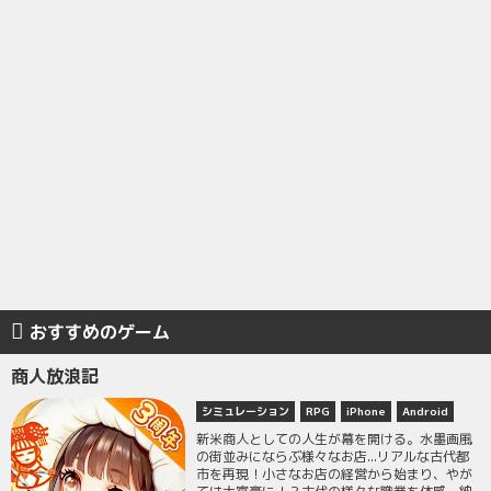
おすすめのゲーム
商人放浪記
シミュレーション
RPG
iPhone
Android
新米商人としての人生が幕を開ける。水墨画風
の街並みにならぶ様々なお店...リアルな古代都
市を再現！小さなお店の経営から始まり、やが