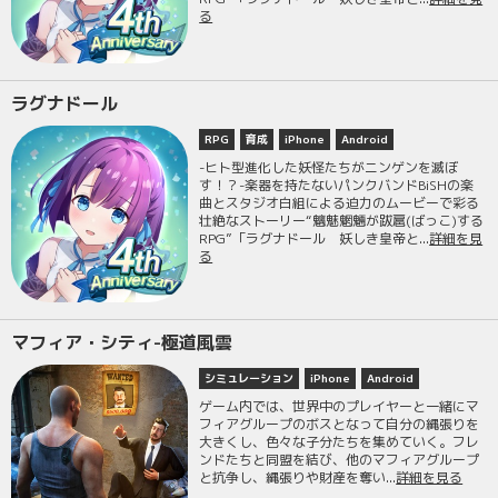
る
ラグナドール
RPG
育成
iPhone
Android
-ヒト型進化した妖怪たちがニンゲンを滅ぼ
す！？-楽器を持たないパンクバンドBiSHの楽
曲とスタジオ白組による迫力のムービーで彩る
壮絶なストーリー“魑魅魍魎が跋扈(ばっこ)する
RPG”「ラグナドール 妖しき皇帝と...
詳細を見
る
マフィア・シティ-極道風雲
シミュレーション
iPhone
Android
ゲーム内では、世界中のプレイヤーと一緒にマ
フィアグループのボスとなって自分の縄張りを
大きくし、色々な子分たちを集めていく。フレ
ンドたちと同盟を結び、他のマフィアグループ
と抗争し、縄張りや財産を奪い...
詳細を見る