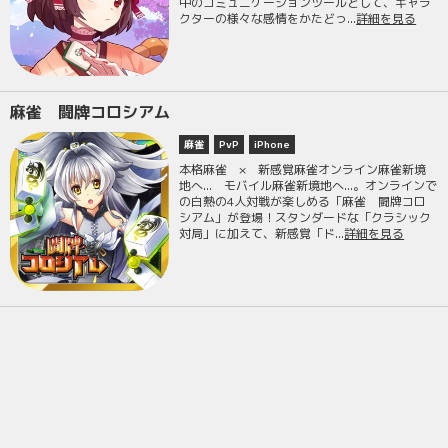
中のコミュニケーションツールとして、キャラ
クターの様々な感情をかたどっ...
詳細を見る
麻雀 闘牌コロシアム
麻雀
PvP
iPhone
本格麻雀 × 新感覚麻雀オンライン麻雀新境
地へ... モバイル麻雀新境地へ...。オンラインで
の白熱の4人対戦が楽しめる「麻雀 闘牌コロ
シアム」が登場！スタンダードな「クラシック
対局」に加えて、新感覚「ド...
詳細を見る