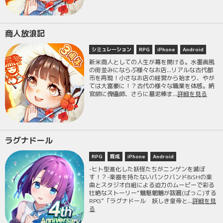
商人放浪記
シミュレーション
RPG
iPhone
Android
新米商人としての人生が幕を開ける。水墨画風
の街並みにならぶ様々なお店...リアルな古代都
市を再現！小さなお店の経営から始まり、やが
ては大富豪に！？古代の様々な職業を体感。納
官師に傀儡師、さらに墓泥棒ま...
詳細を見る
ラグナドール
RPG
育成
iPhone
Android
-ヒト型進化した妖怪たちがニンゲンを滅ぼ
す！？-楽器を持たないパンクバンドBiSHの楽
曲とスタジオ白組による迫力のムービーで彩る
壮絶なストーリー“魑魅魍魎が跋扈(ばっこ)する
RPG”「ラグナドール 妖しき皇帝と...
詳細を見
る