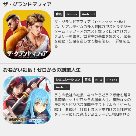
ザ・グランドマフィア
育成
iPhone
Android
ザ・グランドマフィア（The Grand Mafia）
は、リアルタイムの多人数協力型ストラテジー
ゲーム！マフィアのボスとなって自分だけのフ
ァミリーを築き、世界中の英雄を集めて、武装
を強化！知略を巡らせて敵を倒し、...
詳細を見
る
おねがい社長！ゼロからの創業人生
シミュレーション
育成
RPG
iPhone
Android
うちの会社の社長になったらどう？想像を越え
る商業RPG！ゼロからの創業人生、素敵な女の
子たちとビジネス帝国を作り上げよう！ゲーム
紹介「お願い！社長」はスマホ向けの会社経営
をテーマにした育成シミュレーシ...
詳細を見る