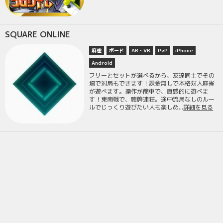
SQUARE ONLINE
麻雀
ボード
AR・VR
PvP
iPhone
Android
フリーとセットが選べるから、友達同士でその
場で対局もできます！課金無しで本格対人麻雀
が遊べます。操作が簡単で、直感的に遊べま
す！東南戦で、聴牌連荘。途中流局なしのルー
ルでじっくり遊びたい人も楽しめ...
詳細を見る