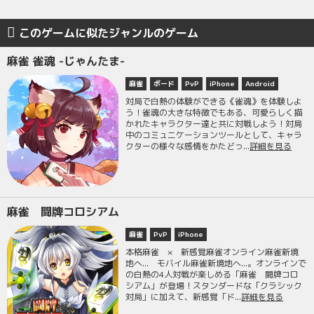
このゲームに似たジャンルのゲーム
麻雀 雀魂 -じゃんたま-
麻雀
ボード
PvP
iPhone
Android
対局で白熱の体験ができる《雀魂》を体験しよ
う！雀魂の大きな特徴でもある、可愛らしく描
かれたキャラクター達と共に対戦しよう！対局
中のコミュニケーションツールとして、キャラ
クターの様々な感情をかたどっ...
詳細を見る
麻雀 闘牌コロシアム
麻雀
PvP
iPhone
本格麻雀 × 新感覚麻雀オンライン麻雀新境
地へ... モバイル麻雀新境地へ...。オンラインで
の白熱の4人対戦が楽しめる「麻雀 闘牌コロ
シアム」が登場！スタンダードな「クラシック
対局」に加えて、新感覚「ド...
詳細を見る