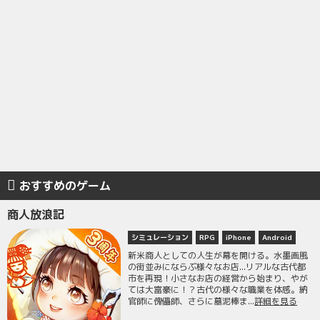
おすすめのゲーム
商人放浪記
シミュレーション
RPG
iPhone
Android
新米商人としての人生が幕を開ける。水墨画風
の街並みにならぶ様々なお店...リアルな古代都
市を再現！小さなお店の経営から始まり、やが
ては大富豪に！？古代の様々な職業を体感。納
官師に傀儡師、さらに墓泥棒ま...
詳細を見る