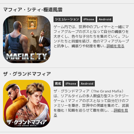
マフィア・シティ-極道風雲
シミュレーション
iPhone
Android
ゲーム内では、世界中のプレイヤーと一緒にマ
フィアグループのボスとなって自分の縄張りを
大きくし、色々な子分たちを集めていく。フレ
ンドたちと同盟を結び、他のマフィアグループ
と抗争し、縄張りや財産を奪い...
詳細を見る
ザ・グランドマフィア
育成
iPhone
Android
ザ・グランドマフィア（The Grand Mafia）
は、リアルタイムの多人数協力型ストラテジー
ゲーム！マフィアのボスとなって自分だけのフ
ァミリーを築き、世界中の英雄を集めて、武装
を強化！知略を巡らせて敵を倒し、...
詳細を見
る