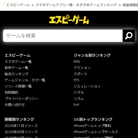
エスピーゲーム
スマホゲームアプリ一覧・おすすめゲームランキング
麻雀格闘倶
エスピーゲーム
ジャンル別ランキング
スマホゲーム一覧
RPG
新作ゲーム一覧
アクション
総合ランキング
スポーツ
ゲームジャンル・タグ一覧
FPS
リリース時期一覧
シミュレーション
利用規約
パズル
プライバシーポリシー
リズム
お問い合わせ
PvP
時期別ランキング
OS別トップランキング
2026年11月リリース
iPhoneゲームトップ無料
2026年08月リリース
iPhoneゲームトップセールス