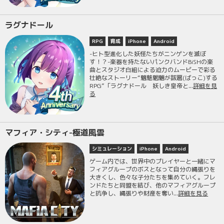
ラグナドール
RPG
育成
iPhone
Android
-ヒト型進化した妖怪たちがニンゲンを滅ぼ
す！？-楽器を持たないパンクバンドBiSHの楽
曲とスタジオ白組による迫力のムービーで彩る
壮絶なストーリー“魑魅魍魎が跋扈(ばっこ)する
RPG”「ラグナドール 妖しき皇帝と...
詳細を見
る
マフィア・シティ-極道風雲
シミュレーション
iPhone
Android
ゲーム内では、世界中のプレイヤーと一緒にマ
フィアグループのボスとなって自分の縄張りを
大きくし、色々な子分たちを集めていく。フレ
ンドたちと同盟を結び、他のマフィアグループ
と抗争し、縄張りや財産を奪い...
詳細を見る