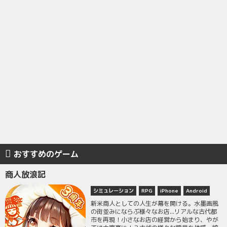
おすすめのゲーム
商人放浪記
シミュレーション
RPG
iPhone
Android
新米商人としての人生が幕を開ける。水墨画風
の街並みにならぶ様々なお店...リアルな古代都
市を再現！小さなお店の経営から始まり、やが