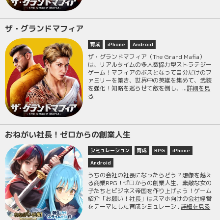
ザ・グランドマフィア
育成
iPhone
Android
ザ・グランドマフィア（The Grand Mafia）
は、リアルタイムの多人数協力型ストラテジー
ゲーム！マフィアのボスとなって自分だけのフ
ァミリーを築き、世界中の英雄を集めて、武装
を強化！知略を巡らせて敵を倒し、...
詳細を見
る
おねがい社長！ゼロからの創業人生
シミュレーション
育成
RPG
iPhone
Android
うちの会社の社長になったらどう？想像を越え
る商業RPG！ゼロからの創業人生、素敵な女の
子たちとビジネス帝国を作り上げよう！ゲーム
紹介「お願い！社長」はスマホ向けの会社経営
をテーマにした育成シミュレーシ...
詳細を見る