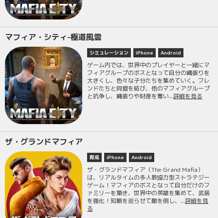
マフィア・シティ-極道風雲
シミュレーション
iPhone
Android
ゲーム内では、世界中のプレイヤーと一緒にマ
フィアグループのボスとなって自分の縄張りを
大きくし、色々な子分たちを集めていく。フレ
ンドたちと同盟を結び、他のマフィアグループ
と抗争し、縄張りや財産を奪い...
詳細を見る
ザ・グランドマフィア
育成
iPhone
Android
ザ・グランドマフィア（The Grand Mafia）
は、リアルタイムの多人数協力型ストラテジー
ゲーム！マフィアのボスとなって自分だけのフ
ァミリーを築き、世界中の英雄を集めて、武装
を強化！知略を巡らせて敵を倒し、...
詳細を見
る