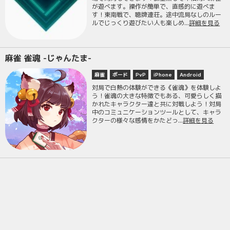
が遊べます。操作が簡単で、直感的に遊べま
す！東南戦で、聴牌連荘。途中流局なしのルー
ルでじっくり遊びたい人も楽しめ...
詳細を見る
麻雀 雀魂 -じゃんたま-
麻雀
ボード
PvP
iPhone
Android
対局で白熱の体験ができる《雀魂》を体験しよ
う！雀魂の大きな特徴でもある、可愛らしく描
かれたキャラクター達と共に対戦しよう！対局
中のコミュニケーションツールとして、キャラ
クターの様々な感情をかたどっ...
詳細を見る