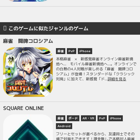
このゲームに似たジャンルのゲーム
麻雀 闘牌コロシアム
麻雀
PvP
iPhone
本格麻雀 × 新感覚麻雀オンライン麻雀新境
地へ... モバイル麻雀新境地へ...。オンラインで
の白熱の4人対戦が楽しめる「麻雀 闘牌コロ
シアム」が登場！スタンダードな「クラシック
対局」に加えて、新感覚「ド...
詳細を見る
SQUARE ONLINE
麻雀
ボード
AR・VR
PvP
iPhone
Android
フリーとセットが選べるから、友達同士でその
場で対局もできます！課金無しで本格対人麻雀