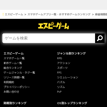
エスピーゲーム
スマホゲームアプリ一覧・おすすめゲームランキング
麻雀格闘倶
エスピーゲーム
ジャンル別ランキング
スマホゲーム一覧
RPG
新作ゲーム一覧
アクション
総合ランキング
スポーツ
ゲームジャンル・タグ一覧
FPS
リリース時期一覧
シミュレーション
利用規約
パズル
プライバシーポリシー
リズム
お問い合わせ
PvP
時期別ランキング
OS別トップランキング