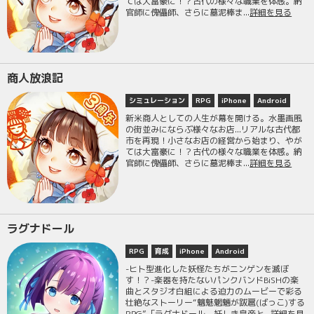
ては大富豪に！？古代の様々な職業を体感。納
官師に傀儡師、さらに墓泥棒ま...
詳細を見る
商人放浪記
シミュレーション
RPG
iPhone
Android
新米商人としての人生が幕を開ける。水墨画風
の街並みにならぶ様々なお店...リアルな古代都
市を再現！小さなお店の経営から始まり、やが
ては大富豪に！？古代の様々な職業を体感。納
官師に傀儡師、さらに墓泥棒ま...
詳細を見る
ラグナドール
RPG
育成
iPhone
Android
-ヒト型進化した妖怪たちがニンゲンを滅ぼ
す！？-楽器を持たないパンクバンドBiSHの楽
曲とスタジオ白組による迫力のムービーで彩る
壮絶なストーリー“魑魅魍魎が跋扈(ばっこ)する
RPG”「ラグナドール 妖しき皇帝と...
詳細を見