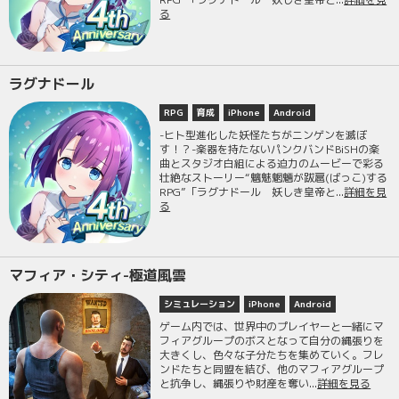
る
ラグナドール
RPG
育成
iPhone
Android
-ヒト型進化した妖怪たちがニンゲンを滅ぼ
す！？-楽器を持たないパンクバンドBiSHの楽
曲とスタジオ白組による迫力のムービーで彩る
壮絶なストーリー“魑魅魍魎が跋扈(ばっこ)する
RPG”「ラグナドール 妖しき皇帝と...
詳細を見
る
マフィア・シティ-極道風雲
シミュレーション
iPhone
Android
ゲーム内では、世界中のプレイヤーと一緒にマ
フィアグループのボスとなって自分の縄張りを
大きくし、色々な子分たちを集めていく。フレ
ンドたちと同盟を結び、他のマフィアグループ
と抗争し、縄張りや財産を奪い...
詳細を見る