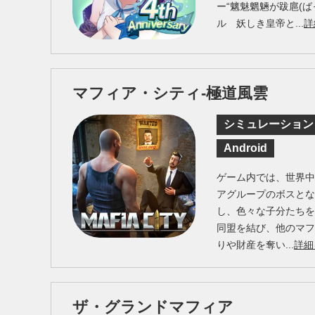
ー“魑魅魍魎が跋扈(ば
ル 妖しき皇帝と...
詳
マフィア・シティ-極道風雲
シミュレーション
Android
ゲーム内では、世界
アグループのボスと
し、色々な子分たち
同盟を結び、他のマ
りや財産を奪い...
詳細
ザ・グランドマフィア