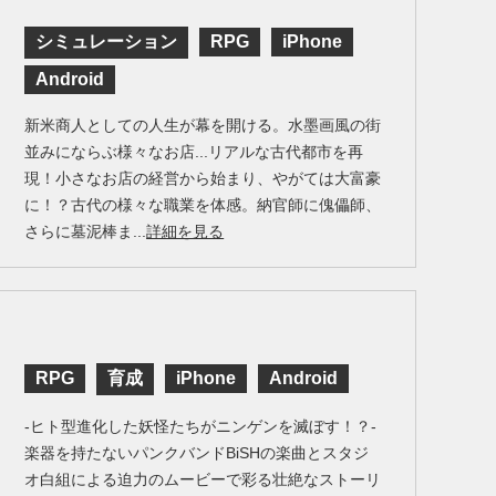
シミュレーション
RPG
iPhone
Android
新米商人としての人生が幕を開ける。水墨画風の街
並みにならぶ様々なお店...リアルな古代都市を再
現！小さなお店の経営から始まり、やがては大富豪
に！？古代の様々な職業を体感。納官師に傀儡師、
さらに墓泥棒ま...
詳細を見る
RPG
育成
iPhone
Android
-ヒト型進化した妖怪たちがニンゲンを滅ぼす！？-
楽器を持たないパンクバンドBiSHの楽曲とスタジ
オ白組による迫力のムービーで彩る壮絶なストーリ