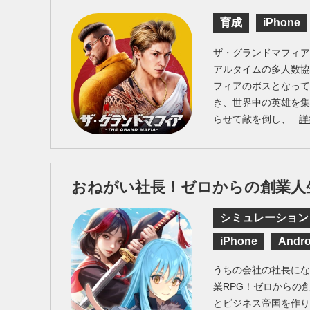
育成
iPhone
ザ・グランドマフィア（Th
アルタイムの多人数
フィアのボスとなっ
き、世界中の英雄を
らせて敵を倒し、...
詳
おねがい社長！ゼロからの創業人
シミュレーション
iPhone
Andro
うちの会社の社長に
業RPG！ゼロからの
とビジネス帝国を作