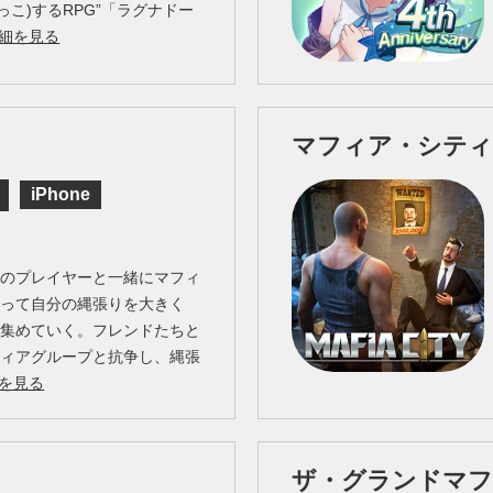
っこ)するRPG”「ラグナドー
細を見る
マフィア・シティ
iPhone
中のプレイヤーと一緒にマフィ
なって自分の縄張りを大きく
を集めていく。フレンドたちと
フィアグループと抗争し、縄張
を見る
ザ・グランドマ