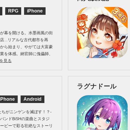
RPG
iPhone
生が幕を開ける。水墨画風の街
店...リアルな古代都市を再
営から始まり、やがては大富豪
職業を体感。納官師に傀儡師、
を見る
ラグナドール
iPhone
Android
たちがニンゲンを滅ぼす！？-
バンドBiSHの楽曲とスタジ
ムービーで彩る壮絶なストーリ