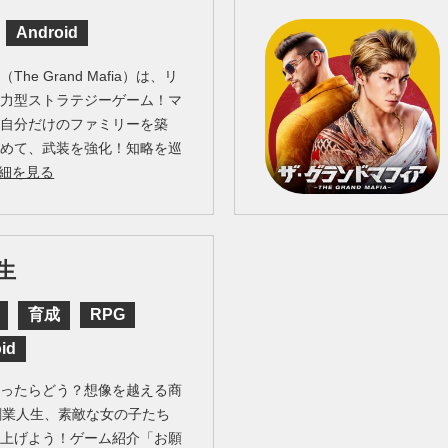
Android
e Grand Mafia）は、リ
協力型ストラテジーゲーム！マ
て自分だけのファミリーを築
集めて、武装を強化！知略を巡
細を見る
生
育成
RPG
id
なったらどう？想像を越える商
創業人生、素敵な女の子たち
り上げよう！ゲーム紹介「お願