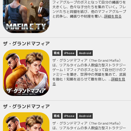
フィアグループのボスとなって自分の縄張りを
大きくし、色々な子分たちを集めていく。フレ
ンドたちと同盟を結び、他のマフィアグループ
と抗争し、縄張りや財産を奪い...
詳細を見る
ザ・グランドマフィア
育成
iPhone
Android
ザ・グランドマフィア（The Grand Mafia）
は、リアルタイムの多人数協力型ストラテジー
ゲーム！マフィアのボスとなって自分だけのフ
ァミリーを築き、世界中の英雄を集めて、武装
を強化！知略を巡らせて敵を倒し、...
詳細を見
る
ザ・グランドマフィア
育成
iPhone
Android
ザ・グランドマフィア（The Grand Mafia）
は、リアルタイムの多人数協力型ストラテジー