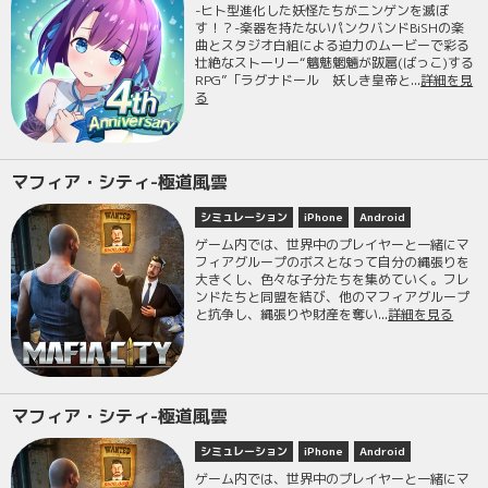
-ヒト型進化した妖怪たちがニンゲンを滅ぼ
す！？-楽器を持たないパンクバンドBiSHの楽
曲とスタジオ白組による迫力のムービーで彩る
壮絶なストーリー“魑魅魍魎が跋扈(ばっこ)する
RPG”「ラグナドール 妖しき皇帝と...
詳細を見
る
マフィア・シティ-極道風雲
シミュレーション
iPhone
Android
ゲーム内では、世界中のプレイヤーと一緒にマ
フィアグループのボスとなって自分の縄張りを
大きくし、色々な子分たちを集めていく。フレ
ンドたちと同盟を結び、他のマフィアグループ
と抗争し、縄張りや財産を奪い...
詳細を見る
マフィア・シティ-極道風雲
シミュレーション
iPhone
Android
ゲーム内では、世界中のプレイヤーと一緒にマ