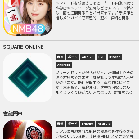
メンカードを成長させると、カード画像の変化
や秘密のメッセージ公開などでメンバーの新た
な一面を垣間見ることが出来ます。片手操作と
推しメンガイドで直感的に遊べ...
詳細を見る
SQUARE ONLINE
麻雀
ボード
AR・VR
PvP
iPhone
Android
フリーとセットが選べるから、友達同士でその
場で対局もできます！課金無しで本格対人麻雀
が遊べます。操作が簡単で、直感的に遊べま
す！東南戦で、聴牌連荘。途中流局なしのルー
ルでじっくり遊びたい人も楽しめ...
詳細を見る
雀龍門M
麻雀
ボード
iPhone
Android
リアルに再現された麻雀の臨場感を体感できる
究極のリアル麻雀、『雀龍門M』スマホで全国