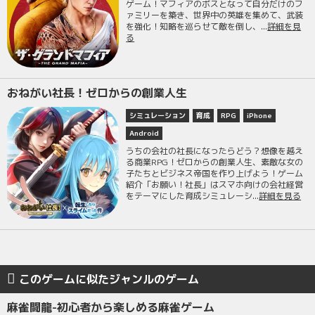
ゲーム！マフィアのボスとなって自分だけのフ
ァミリーを築き、世界中の英雄を集めて、武装
を強化！知略を巡らせて敵を倒し、...
詳細を見
る
おねがい社長！ゼロからの創業人生
シミュレーション
育成
RPG
iPhone
Android
うちの会社の社長になったらどう？想像を越え
る商業RPG！ゼロからの創業人生、素敵な女の
子たちとビジネス帝国を作り上げよう！ゲーム
紹介「お願い！社長」はスマホ向けの会社経営
をテーマにした育成シミュレーシ...
詳細を見る
このゲームに似たジャンルのゲーム
麻雀闘龍-初心者から楽しめる麻雀ゲーム