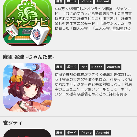
麻雀
ボード
iPhone
Android
400万人が利用したオンライン麻雀「ジャンナ
ビ」！はじめての人から熟練者まで１０年間支
持されてきた麻雀をぜひご利用下さい！麻雀を
楽しむさまざまなモード！「段位システム」を
搭載した「四人麻雀」「三人麻雀...
詳細を見る
麻雀 雀魂 -じゃんたま-
麻雀
ボード
PvP
iPhone
Android
対局で白熱の体験ができる《雀魂》を体験しよ
う！雀魂の大きな特徴でもある、可愛らしく描
かれたキャラクター達と共に対戦しよう！対局
中のコミュニケーションツールとして、キャラ
クターの様々な感情をかたどっ...
詳細を見る
雀シティ
麻雀
ボード
iPhone
Android