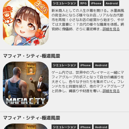
シミュレーション
RPG
iPhone
Android
新米商人としての人生が幕を開ける。水墨画風
の街並みにならぶ様々なお店...リアルな古代都
市を再現！小さなお店の経営から始まり、やが
ては大富豪に！？古代の様々な職業を体感。納
官師に傀儡師、さらに墓泥棒ま...
詳細を見る
マフィア・シティ-極道風雲
シミュレーション
iPhone
Android
ゲーム内では、世界中のプレイヤーと一緒にマ
フィアグループのボスとなって自分の縄張りを
大きくし、色々な子分たちを集めていく。フレ
ンドたちと同盟を結び、他のマフィアグループ
と抗争し、縄張りや財産を奪い...
詳細を見る
マフィア・シティ-極道風雲
シミュレーション
iPhone
Android