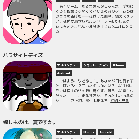
「第１ゲーム だるまさんがころんだ」学校に
くると授業じゃなくてハサミの音がゲームのは
じまりを告げた――ふざけた部屋、緑のスタッ
フ、なぜか着せられたジャージ…おかしなゲー
ムに巻き込まれた不運な少年とあな...
詳細を見
る
パラサイトデイズ
アドベンチャー
シミュレーション
iPhone
Android
「おはよう、やどぬし！」あなたが目を覚ます
と、腕から生えていたのはかわいらしい生物。
それは宿主の命を吸い尽くす、恐ろしい寄生虫
だった・・・。駆除するか、それともされるの
か・・・史上初、寄生虫駆除ア...
詳細を見る
探しものは、夏ですか。
アドベンチャー
iPhone
Android