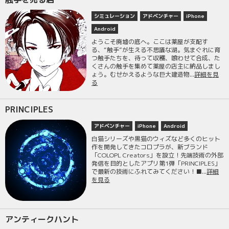
シミュレーション
アドベンチャー
iPhone
Android
ようこそ廃墟の底へ。ここは薬屋が支配す
る、“触手”が生える不思議な湖。気まぐれに育
つ触手たちを、待って収穫、喰わせて合成、た
くさんの触手を集めて薬屋の店主に納品しまし
ょう。むせかえるような巨大建造物...
詳細を見
る
PRINCIPLES
アドベンチャー
iPhone
Android
白猫シリーズや黒猫のウィズなど多くのヒット
作を開発してきたコロプラが、新ブランド
「COLOPL Creators」を設立！先端技術の外部
発信を目的としたアプリ第1弾「PRINCIPLES」
で最新の技術にふれてみてください！■...
詳細
を見る
アンティークハント