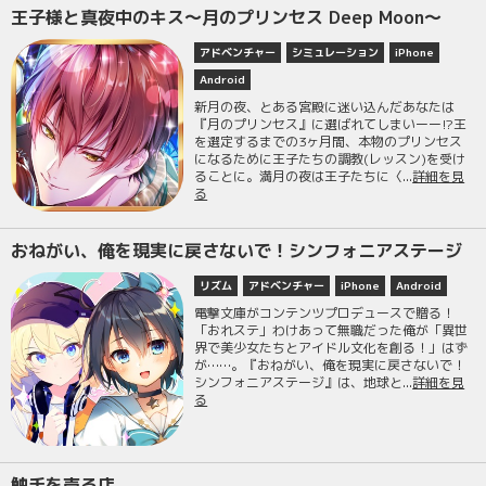
王子様と真夜中のキス～月のプリンセス Deep Moon～
アドベンチャー
シミュレーション
iPhone
Android
新月の夜、とある宮殿に迷い込んだあなたは
『月のプリンセス』に選ばれてしまいーー⁉王
を選定するまでの3ヶ月間、本物のプリンセス
になるために王子たちの調教(レッスン)を受け
ることに。満月の夜は王子たちに〈...
詳細を見
る
おねがい、俺を現実に戻さないで！シンフォニアステージ
リズム
アドベンチャー
iPhone
Android
電撃文庫がコンテンツプロデュースで贈る！
「おれステ」わけあって無職だった俺が「異世
界で美少女たちとアイドル文化を創る！」はず
が……。『おねがい、俺を現実に戻さないで！
シンフォニアステージ』は、地球と...
詳細を見
る
触手を売る店