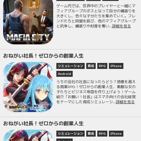
ゲーム内では、世界中のプレイヤーと一緒にマ
フィアグループのボスとなって自分の縄張りを
大きくし、色々な子分たちを集めていく。フレ
ンドたちと同盟を結び、他のマフィアグループ
と抗争し、縄張りや財産を奪い...
詳細を見る
おねがい社長！ゼロからの創業人生
シミュレーション
育成
RPG
iPhone
Android
うちの会社の社長になったらどう？想像を越え
る商業RPG！ゼロからの創業人生、素敵な女の
子たちとビジネス帝国を作り上げよう！ゲーム
紹介「お願い！社長」はスマホ向けの会社経営
をテーマにした育成シミュレーシ...
詳細を見る
おねがい社長！ゼロからの創業人生
シミュレーション
育成
RPG
iPhone