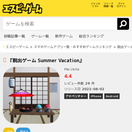
ジャンル
リリース
サイト
リスト
時期一覧
ログイン
投稿記事一覧
ゲーム一覧
新作ゲーム
総合ランキング
エスピーゲーム
スマホゲームアプリ一覧・おすすめゲームランキング
脱出ゲーム 
『脱出ゲーム Summer Vacation』
Mai Ukita
4.4
29
レビュー件数
件
2022-08-02
リリース日
アドベンチャー
iPhone
Android
田舎
夏休み