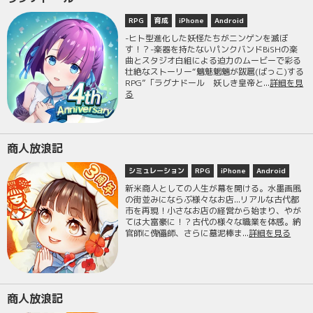
RPG
育成
iPhone
Android
-ヒト型進化した妖怪たちがニンゲンを滅ぼ
す！？-楽器を持たないパンクバンドBiSHの楽
曲とスタジオ白組による迫力のムービーで彩る
壮絶なストーリー“魑魅魍魎が跋扈(ばっこ)する
RPG”「ラグナドール 妖しき皇帝と...
詳細を見
る
商人放浪記
シミュレーション
RPG
iPhone
Android
新米商人としての人生が幕を開ける。水墨画風
の街並みにならぶ様々なお店...リアルな古代都
市を再現！小さなお店の経営から始まり、やが
ては大富豪に！？古代の様々な職業を体感。納
官師に傀儡師、さらに墓泥棒ま...
詳細を見る
商人放浪記