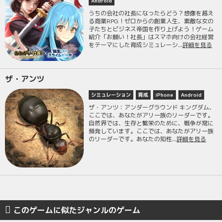
Android
うちの会社の社長になったらどう？想像を越え
る商業RPG！ゼロからの創業人生、素敵な女の
子たちとビジネス帝国を作り上げよう！ゲーム
紹介「お願い！社長」はスマホ向けの会社経営
をテーマにした育成シミュレーシ...
詳細を見る
ザ・アンツ
シミュレーション
育成
iPhone
Android
ザ・アンツ：アンダーグラウンド キングダム、
ここでは、あなたがアリ一族のリーダーです。
自然界では、生存と繁栄のために、戦争が常に
頻発しています。ここでは、あなたがアリ一族
のリーダーです。あなたの知性...
詳細を見る
このゲームに似たジャンルのゲーム