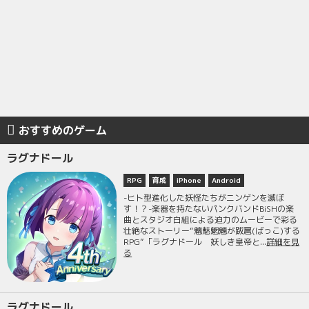
おすすめのゲーム
ラグナドール
RPG
育成
iPhone
Android
-ヒト型進化した妖怪たちがニンゲンを滅ぼ
す！？-楽器を持たないパンクバンドBiSHの楽
曲とスタジオ白組による迫力のムービーで彩る
壮絶なストーリー“魑魅魍魎が跋扈(ばっこ)する
RPG”「ラグナドール 妖しき皇帝と...
詳細を見
る
ラグナドール