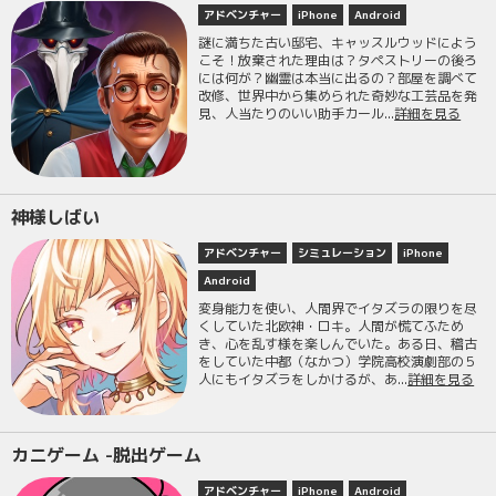
アドベンチャー
iPhone
Android
謎に満ちた古い邸宅、キャッスルウッドによう
こそ！放棄された理由は？タペストリーの後ろ
には何が？幽霊は本当に出るの？部屋を調べて
改修、世界中から集められた奇妙な工芸品を発
見、人当たりのいい助手カール...
詳細を見る
神様しばい
アドベンチャー
シミュレーション
iPhone
Android
変身能力を使い、人間界でイタズラの限りを尽
くしていた北欧神・ロキ。人間が慌てふため
き、心を乱す様を楽しんでいた。ある日、稽古
をしていた中都（なかつ）学院高校演劇部の５
人にもイタズラをしかけるが、あ...
詳細を見る
カニゲーム -脱出ゲーム
アドベンチャー
iPhone
Android