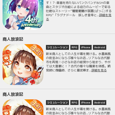
す！？-楽器を持たないパンクバンドBiSHの楽
曲とスタジオ白組による迫力のムービーで彩る
壮絶なストーリー“魑魅魍魎が跋扈(ばっこ)する
RPG”「ラグナドール 妖しき皇帝と...
詳細を見
る
商人放浪記
シミュレーション
RPG
iPhone
Android
新米商人としての人生が幕を開ける。水墨画風
の街並みにならぶ様々なお店...リアルな古代都
市を再現！小さなお店の経営から始まり、やが
ては大富豪に！？古代の様々な職業を体感。納
官師に傀儡師、さらに墓泥棒ま...
詳細を見る
商人放浪記
シミュレーション
RPG
iPhone
Android
新米商人としての人生が幕を開ける。水墨画風
の街並みにならぶ様々なお店...リアルな古代都