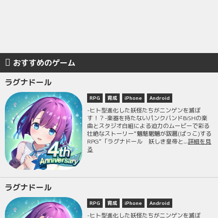
おすすめのゲーム
ラグナドール
RPG
育成
iPhone
Android
-ヒト型進化した妖怪たちがニンゲンを滅ぼ
す！？-楽器を持たないパンクバンドBiSHの楽
曲とスタジオ白組による迫力のムービーで彩る
壮絶なストーリー“魑魅魍魎が跋扈(ばっこ)する
RPG”「ラグナドール 妖しき皇帝と...
詳細を見
る
ラグナドール
RPG
育成
iPhone
Android
-ヒト型進化した妖怪たちがニンゲンを滅ぼ