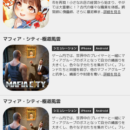
市を再現！小さなお店の経営から始まり、やが
ては大富豪に！？古代の様々な職業を体感。納
官師に傀儡師、さらに墓泥棒ま...
詳細を見る
マフィア・シティ-極道風雲
シミュレーション
iPhone
Android
ゲーム内では、世界中のプレイヤーと一緒にマ
フィアグループのボスとなって自分の縄張りを
大きくし、色々な子分たちを集めていく。フレ
ンドたちと同盟を結び、他のマフィアグループ
と抗争し、縄張りや財産を奪い...
詳細を見る
マフィア・シティ-極道風雲
シミュレーション
iPhone
Android
ゲーム内では、世界中のプレイヤーと一緒にマ
フィアグループのボスとなって自分の縄張りを
大きくし、色々な子分たちを集めていく。フレ