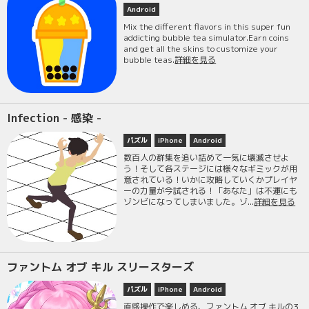
Android
Mix the different flavors in this super fun
addicting bubble tea simulator.Earn coins
and get all the skins to customize your
bubble teas.
詳細を見る
Infection - 感染 -
パズル
iPhone
Android
数百人の群集を追い詰めて一気に壊滅させよ
う！そして各ステージには様々なギミックが用
意されている！いかに攻略していくかプレイヤ
ーの力量が今試される！「あなた」は不運にも
ゾンビになってしまいました。ゾ...
詳細を見る
ファントム オブ キル スリースターズ
パズル
iPhone
Android
直感操作で楽しめる、ファントム オブ キルの3