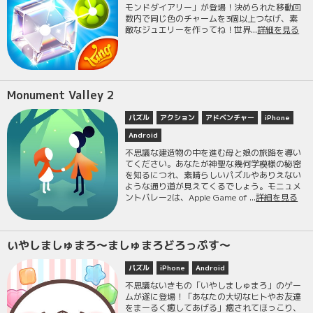
モンドダイアリー」が登場！決められた移動回
数内で同じ色のチャームを3個以上つなげ、素
敵なジュエリーを作ってね！世界...
詳細を見る
Monument Valley 2
パズル
アクション
アドベンチャー
iPhone
Android
不思議な建造物の中を進む母と娘の旅路を導い
てください。あなたが神聖な幾何学模様の秘密
を知るにつれ、素晴らしいパズルやありえない
ような通り道が見えてくるでしょう。モニュメ
ントバレー2は、Apple Game of ...
詳細を見る
いやしましゅまろ～ましゅまろどろっぷす～
パズル
iPhone
Android
不思議ないきもの「いやしましゅまろ」のゲー
ムが遂に登場！「あなたの大切なヒトやお友達
をまーるく癒してあげる」癒されてほっこり、