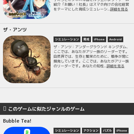
紹介「お願い！社長」はスマホ向けの会社経営
をテーマにした育成シミュレーシ...
詳細を見る
ザ・アンツ
シミュレーション
育成
iPhone
Android
ザ・アンツ：アンダーグラウンド キングダム、
ここでは、あなたがアリ一族のリーダーです。
自然界では、生存と繁栄のために、戦争が常に
頻発しています。ここでは、あなたがアリ一族
のリーダーです。あなたの知性...
詳細を見る
このゲームに似たジャンルのゲーム
Bubble Tea!
シミュレーション
アクション
パズル
iPhone