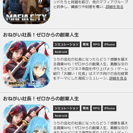
ンドたちと同盟を結び、他のマフィアグループ
と抗争し、縄張りや財産を奪い...
詳細を見る
おねがい社長！ゼロからの創業人生
シミュレーション
育成
RPG
iPhone
Android
うちの会社の社長になったらどう？想像を越え
る商業RPG！ゼロからの創業人生、素敵な女の
子たちとビジネス帝国を作り上げよう！ゲーム
紹介「お願い！社長」はスマホ向けの会社経営
をテーマにした育成シミュレーシ...
詳細を見る
おねがい社長！ゼロからの創業人生
シミュレーション
育成
RPG
iPhone
Android
うちの会社の社長になったらどう？想像を越え
る商業RPG！ゼロからの創業人生、素敵な女の
子たちとビジネス帝国を作り上げよう！ゲーム