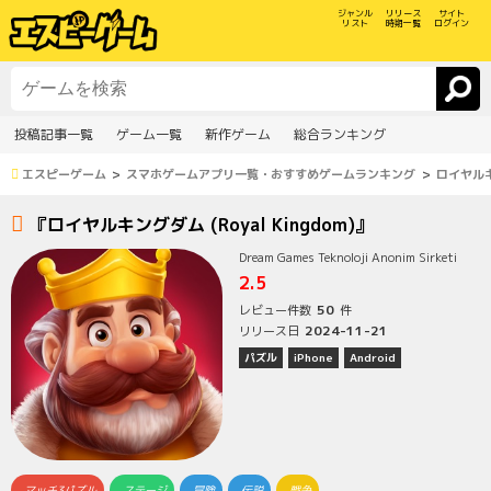
ジャンル
リリース
サイト
リスト
時期一覧
ログイン
投稿記事一覧
ゲーム一覧
新作ゲーム
総合ランキング
エスピーゲーム
スマホゲームアプリ一覧・おすすめゲームランキング
ロイヤルキン
『ロイヤルキングダム (Royal Kingdom)』
Dream Games Teknoloji Anonim Sirketi
2.5
50
レビュー件数
件
2024-11-21
リリース日
パズル
iPhone
Android
マッチ3パズル
ステージ
冒険
伝説
戦争