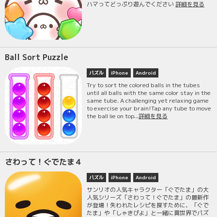
ハマってどっぷり遊んでください
詳細を見る
Ball Sort Puzzle
パズル
iPhone
Android
Try to sort the colored balls in the tubes
until all balls with the same color stay in the
same tube. A challenging yet relaxing game
to exercise your brain!Tap any tube to move
the ball lie on top...
詳細を見る
さわって！ぐでたま４
パズル
iPhone
Android
サンリオの人気キャラクター「ぐでたま」の大
人気シリーズ「さわって！ぐでたま」の最新作
が登場！失われたレシピを探すために、「ぐで
たま」や「しゃきぴよ」と一緒に異世界でパズ