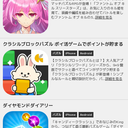
マッチパズルRPGが登場！「ファントム オブ キ
ル スリースターズ」は、お気に入りのキル姫を
育て、装備や編成を組み合わせてバトルを楽し
むファントム オブ キルの3...
詳細を見る
クラシルブロックパズル ポイ活ゲームでポイントが貯まる
パズル
iPhone
Android
【クラシルブロックパズルとは？】大人気アプ
リ「クラシルリワード」シリーズから、9×9 盤
面でサクッと遊べてコインがザクザク貯まる
『クラシルブロックパズル』が新登場！シンプ
ルなルールと親切設計だから、パ...
詳細を見る
ダイヤモンドダイアリー
パズル
iPhone
Android
「キャンディークラッシュ」でおなじみのKing
から、つなげて遊ぶ最新パズルゲーム「ダイヤ