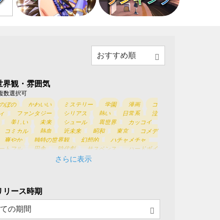
世界観・雰囲気
複数選択可
のぼの
かわいい
ミステリー
学園
漫画
コ
ィ
ファンタジー
シリアス
熱い
日常系
泣
美しい
未来
シュール
異世界
カッコイ
コミカル
熱血
近未来
昭和
東京
コメデ
爽やか
独特の世界観
幻想的
ハチャメチャ
ートフル
田舎
時代劇
サスペンス
ハードボイ
お祭り
ミステリアス
戦争
三国志
戦国
さらに表示
車
戦艦
恐竜
和風
東方
SF
ホラー
史
西洋
東洋
ダークファンタジー
妖怪
電
映画
船
海賊・航海
宇宙
忍者
戦隊
リリース時期
イク
車
キッズ
ロボット
ファニー
やり込
イケメン
農園
お手軽