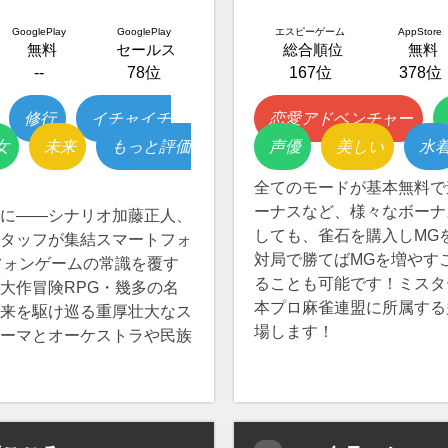
GooglePlay
GooglePlay
エスピーゲーム
AppStore
無料
セールス
総合順位
無料
--
78位
167位
378位
修行
イチャイチ
恋愛アドベンチャー
女
未来
もっと評価
声優
美しい
水
全てのモードが基本無料で
ーナスなど、様々なボーナ
に——シナリオ加藤正人、
しても、雀石を購入しMG
タッフが集結スマートフォ
対局で勝てばMGを増やす
フォンゲームの常識を覆す
ることも可能です！ミスタ
大作冒険RPG・幾多の名
本プロ麻雀連盟に所属する
来を駆け巡る重厚壮大なス
場します！
ーマとオーケストラや民族