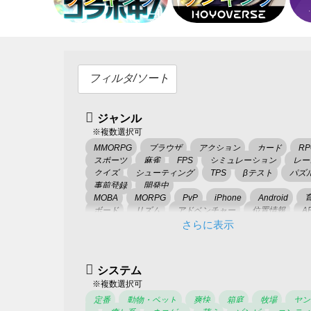
フィルタ/ソート
ジャンル
※複数選択可
MMORPG
ブラウザ
アクション
カード
RP
スポーツ
麻雀
FPS
シミュレーション
レー
クイズ
シューティング
TPS
βテスト
パズ
事前登録
開発中
MOBA
MORPG
PvP
iPhone
Android
ボード
リズム
アドベンチャー
位置情報
A
VR
さらに表示
システム
※複数選択可
定番
動物・ペット
爽快
箱庭
牧場
ヤン