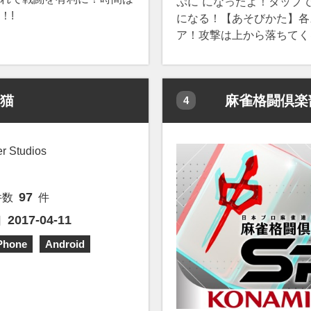
ぷに”になったよ！タップ
！!
になる！【あそびかた】各
ア！攻撃は上から落ちてく
る猫
麻雀格闘倶楽
4
er Studios
97
件数
件
2017-04-11
日
Phone
Android