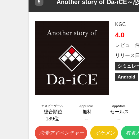
Another story of Da-iC
5
KGC
4.0
レビュー
リリース
シミュレ
Android
エスピーゲーム
AppStore
AppStore
総合順位
無料
セールス
189位
--
--
恋愛アドベンチャー
イケメン
有名