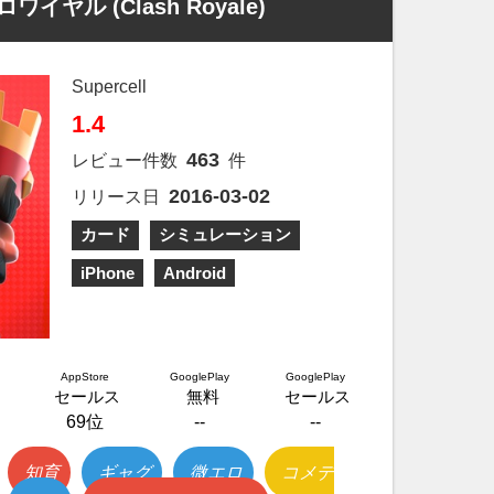
イヤル (Clash Royale)
Supercell
1.4
463
レビュー件数
件
2016-03-02
リリース日
カード
シミュレーション
iPhone
Android
AppStore
GooglePlay
GooglePlay
セールス
無料
セールス
69位
--
--
知育
ギャグ
微エロ
コメデ