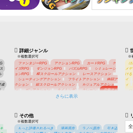
詳細ジャンル
※複数選択可
※
G
ファンタジーRPG
アクションRPG
カードRPG
ク
ほ
ス
イズRPG
ダンジョンRPG
パズルRPG
シミュレーシ
メデ
ル
ョンRPG
横スクロールアクション
レースアクション
ける
シューティングアクション
フライトアクション
格闘ア
イ
育成
クション
縦スクロールアクション
カジュアルアクショ
ィ
R・
ン
ガンアクション
タイミング
クレーン
恋愛アド
ハ
ベンチャー
ノベルアドベンチャー
推理ゲーム
脱出ゲ
ルド
さらに表示
ーム
診断ゲーム
育成シミュレーション
経営シミュレ
戦
ーション
タワーオフェンス
タワーディフェンス
戦略
歴
シミュレーション
体験シミュレーション
競馬
釣り
車
その他
野球
サッカー
ゴルフ
テニス
ボウリング
バ
バ
※複数選択可
スケ
バレー
ボクシング
ドッジボール
ウインター
み
スポーツ
卓球
カジノ
カード
ボードゲーム
将
キ
もっと評価されるべき
漫画原作
ラノベ原作
引き込
棋
オセロ
パチンコ・スロット
麻雀
花札
コイ