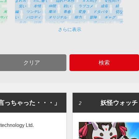
ニュ
まれる
心に響く
隠れた名作
大人向け
女性向け
ン落とし
トランプ
タップだけの簡単パズル
クロスワ
笑い
友情
仲間
戦い
ラブコメ
成長
続
ード
ジグソーパズル
ナンプレ
パズルアクション
水
編
ツンデレ
魔法
青春
変身
ドタバタ
切な
ピクロス
落ちゲー
なぞって消す
マッチ3パズル
サバ
い
パロディ
オリジナル
能力
冒険
ギャグ
パズルボブル系
スライドパズル
一筆書きパズル
ボ
え
名作
組織
ジャンプ
ハーレム
逆ハーレム
百
カロ
リズムアクション
育成系音ゲー
探し物
迷
S
合
家族
魔法少女
宇宙人
部活
王道
伝説
さらに表示
路
クイズ
脳トレ
放置系・育成収集
ブロック崩
ツ選
リメイク
ハラハラ
ラブストーリー
少女漫画
ス
し
塗り絵
知育
ミニゲーム
タ
ピンオフ
長編
実写
80年代
90年代
心温まる
コミ
オマージュ
小説
モンスター
純愛
夏休み
微
対
エロ
科学
悪魔
パイロット
王子
人生
覚
ち
醒
探偵
心理描写
神様
魔女
家族愛
深い
クリア
検索
修行
謎解き
デフォルメ
惑星
群像劇
魔法使
い
お姫様
天使
幽霊
妖精
コスプレ
4コマ
漫画
騎士
超人
宇宙船
イチャイチャ
スポ根
吸血鬼
頭脳戦
水着
ミュージカル
映像美
女
王
タイムスリップ
パラレルワールド
言っちゃった・・・」
妖怪ウォッチ
2
technology Ltd.