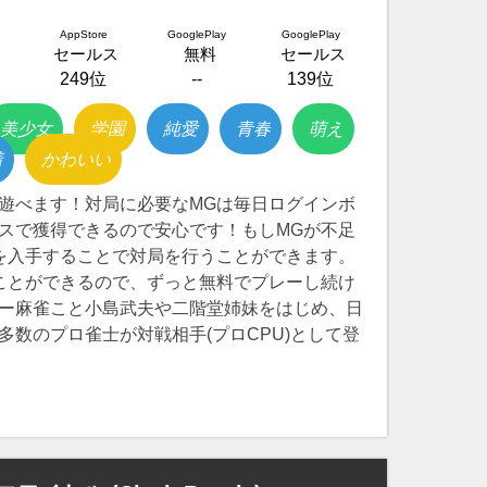
AppStore
GooglePlay
GooglePlay
セールス
無料
セールス
249位
--
139位
美少女
学園
純愛
青春
萌え
着
かわいい
遊べます！対局に必要なMGは毎日ログインボ
スで獲得できるので安心です！もしMGが不足
を入手することで対局を行うことができます。
ことができるので、ずっと無料でプレーし続け
ー麻雀こと小島武夫や二階堂姉妹をはじめ、日
多数のプロ雀士が対戦相手(プロCPU)として登