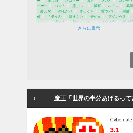
ー
癒し系
ネコゲー
萌え
ゾンビ
コンティ
ーゲー
バンド
鬼ごっこ
弾幕
レトロ
童話
擬人化
のんびり
まったり
暇つぶし
感動
槽
キモかわ
飽きない
美少女
プリンセス
イバル
有名人
協力・マルチ
ハクスラ
着せ替
放置
ドット絵
2D
3D
料理
勉強
RT
さらに表示
洋ゲー
バトルロワイヤル
世界的に有名
スポー
手育成
アーケード
ツクール
声優
クリック
クティクス
ラン＆ジャンプ
ストーリー
懸賞
ュニティ
ステージ
コレクション
PC対応
VR
応
AR対応
無双系
リセマラ
縦持ち
横持
オープンワールド
ソロゲー
魔王「世界の半分あげるって
1
Cybergate 
3.1