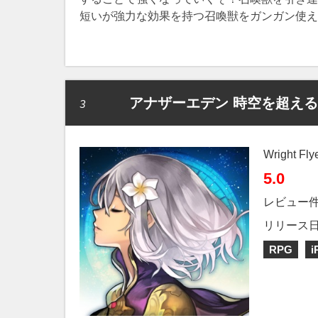
短いが強力な効果を持つ召喚獣をガンガン使え
アナザーエデン 時空を超え
3
Wright Fly
5.0
レビュー
リリース
RPG
i