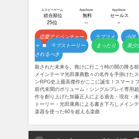
エスピーゲーム
AppStore
AppStore
総合順位
無料
セールス
25位
--
--
恋愛アドベンチャー
ラブコメ
小説
ャ
ラブストーリー
まったり
美少
されるべき
殺された未来を、救けに行こう時の闇の降る前
メインテーマ光田康典数々の名作を手掛けたス
ンRPG史上最高傑作がここに誕生！スマート
前代未聞のボリューム・シングルプレイ専用超
作を創り上げた加藤正人による過去・現在・未
トーリー・光田康典による書き下ろしメインテ
楽器を使った60を超える楽曲