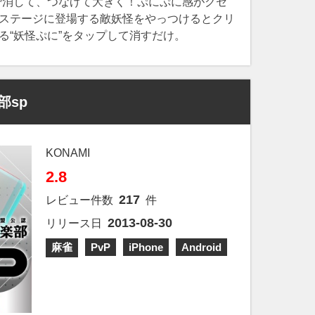
で消して、つなげて大きく！ぷにぷに感がクセ
ステージに登場する敵妖怪をやっつけるとクリ
る“妖怪ぷに”をタップして消すだけ。
部sp
KONAMI
2.8
217
レビュー件数
件
2013-08-30
リリース日
麻雀
PvP
iPhone
Android