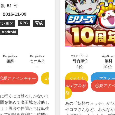
51
件数
件
2016-11-09
日
ーション
RPG
育成
Android
GooglePlay
GooglePlay
エスピーゲーム
AppStore
無料
セールス
総合順位
無料
--
--
4位
51位
恋愛アドベンチャー
幻
かわいい
ラブストー
ルボブル系
恋愛アド
軽
に行くには登るしかない！
間を集めて魔王城を攻略し
あの「妖怪ウォッチ」が”
う！勇者や仲間たちは転生
やコマさんなど、みんなが
れて戦闘を有利に！時間は