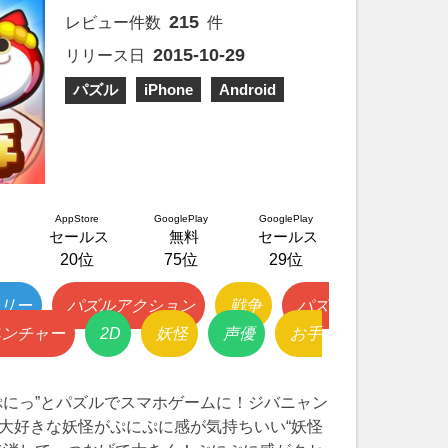
215
レビュー件数
件
2015-10-29
リリース日
パズル
iPhone
Android
AppStore
GooglePlay
GooglePlay
セールス
無料
セールス
20位
75位
29位
リー
パズルアクション
戦争
パズ
ベンチャー
2D
妖怪
声優
お手
ぷにっ”とパズルでスマホゲームに！ジバニャン
大好きな妖怪がぷにぷに感が気持ちいい“妖怪