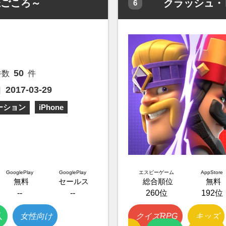
E～恋ごころ～
クラッシュ・ロワ
6
50
件数
件
2017-03-29
日
ーション
iPhone
GooglePlay
GooglePlay
エスピーゲーム
AppStore
無料
セールス
総合順位
無料
--
--
260位
192位
人
女性向け
クイズRPG
キッズ