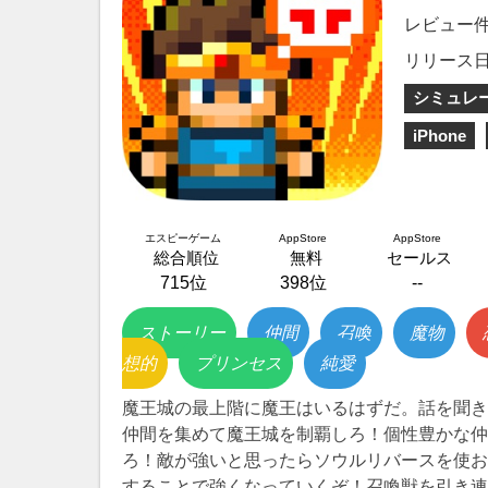
レビュー
リリース
シミュレ
iPhone
エスピーゲーム
AppStore
AppStore
総合順位
無料
セールス
715位
398位
--
ストーリー
仲間
召喚
魔物
想的
プリンセス
純愛
魔王城の最上階に魔王はいるはずだ。話を聞き
仲間を集めて魔王城を制覇しろ！個性豊かな仲
ろ！敵が強いと思ったらソウルリバースを使お
することで強くなっていくぞ！召喚獣を引き連