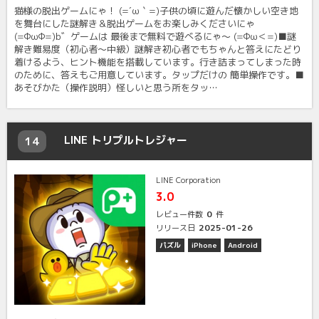
猫様の脱出ゲームにゃ！ (=´ω｀=)子供の頃に遊んだ懐かしい空き地
を舞台にした謎解き＆脱出ゲームをお楽しみくださいにゃ
(=ФωФ=)b゛ゲームは 最後まで無料で遊べるにゃ〜 (=Фω＜=)■謎
解き難易度（初心者〜中級）謎解き初心者でもちゃんと答えにたどり
着けるよう、ヒント機能を搭載しています。行き詰まってしまった時
のために、答えもご用意しています。タップだけの 簡単操作です。■
あそびかた（操作説明）怪しいと思う所をタッ…
LINE トリプルトレジャー
14
LINE Corporation
3.0
0
レビュー件数
件
2025-01-26
リリース日
パズル
iPhone
Android