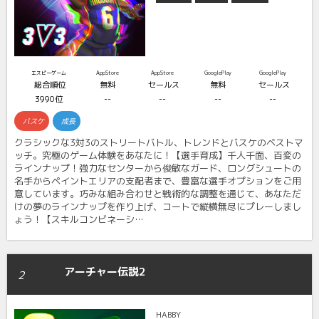
エスピーゲーム
AppStore
AppStore
GooglePlay
GooglePlay
総合順位
無料
セールス
無料
セールス
3990位
--
--
--
--
バスケ
成長
クラシックな3対3のストリートバトル、トレンドとバスケのベストマ
ッチ。究極のゲーム体験をあなたに！【選手育成】千人千面、百変の
ラインナップ！強力なセンターから俊敏なガード、ロングシュートの
名手からペイントエリアの支配者まで、豊富な選手オプションをご用
意しています。巧みな組み合わせと戦術的な調整を通じて、あなただ
けの夢のラインナップを作り上げ、コートで縦横無尽にプレーしまし
ょう！【スキルコンビネーシ…
アーチャー伝説2
2
HABBY