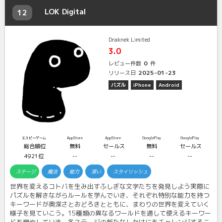
LOK Digital
12
Draknek Limited
3.0
0
レビュー件数
件
2025-01-23
リリース日
パズル
iPhone
Android
エスピーゲーム
AppStore
AppStore
GooglePlay
GooglePlay
総合順位
無料
セールス
無料
セールス
4921位
--
--
--
--
ステージ
魔法
能力
深い
スタイリッシュ
世界を変えるコトバを生み出すふしぎな文字たちを発見しよう実際に
パズルを解きながらルールを学んでいき、それぞれ特別な能力を持つ
キーワードが奥深さとおどろきとともに、まわりの世界を変えていく
様子を見ていこう。15種類の異なるワールドを通して使えるキーワー