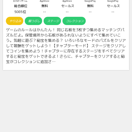
エスピーゲーム
AppStore
AppStore
GooglePlay
GooglePlay
総合順位
無料
セールス
無料
セールス
5085位
--
--
--
--
やり込み
暇つぶし
ステージ
コレクション
ゲームのルールはかんたん！ 同じ石板を3枚ずつ集めるマッチングパ
ズルだよ。保管場所から石板があふれないようにすべて集めていこ
う。気軽に遊ぶ？秘宝を集める？ いろいろなモードのパズルをクリア
して報酬をゲットしよう！【チャプターモード】 ステージをクリアし
てコインを集めよう！チャプターに存在するステージをすべてクリア
すると秘宝をゲットできるよ！さらに、チャプターをクリアすると秘
宝がコレクションに追加さ…