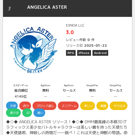
ANGELICA ASTER
3
EXNOA LLC
3.0
0
レビュー件数
件
2025-01-22
リリース日
RPG
iPhone
Android
エスピーゲーム
AppStore
AppStore
GooglePlay
GooglePlay
総合順位
無料
セールス
無料
セールス
4149位
--
--
--
--
天使
釣り
ブロック崩し
ミニゲーム
美しい
戦艦
やり込み
美少女
3D
戦い
◆◇◆ ANGELICA ASTER リリース！◆◇◆ DMM最高峰の本格3Dグ
ラフィックス美少女バトルキャラクターは美しい翼を持った天使たち
◆天使諸君、神殺しの時間だ――跳べ！これは天使と神獣の物語。命