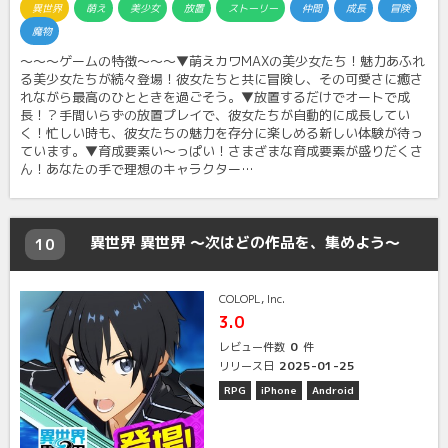
異世界
萌え
美少女
放置
ストーリー
仲間
成長
冒険
魔物
〜〜〜ゲームの特徴〜〜〜▼萌えカワMAXの美少女たち！魅力あふれ
る美少女たちが続々登場！彼女たちと共に冒険し、その可愛さに癒さ
れながら最高のひとときを過ごそう。▼放置するだけでオートで成
長！？手間いらずの放置プレイで、彼女たちが自動的に成長してい
く！忙しい時も、彼女たちの魅力を存分に楽しめる新しい体験が待っ
ています。▼育成要素い～っぱい！さまざまな育成要素が盛りだくさ
ん！あなたの手で理想のキャラクター…
異世界 異世界 ～次はどの作品を、集めよう～
10
COLOPL, Inc.
3.0
0
レビュー件数
件
2025-01-25
リリース日
RPG
iPhone
Android