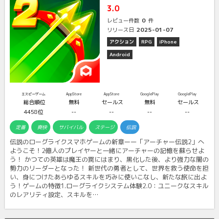
3.0
0
レビュー件数
件
2025-01-07
リリース日
アクション
RPG
iPhone
Android
エスピーゲーム
AppStore
AppStore
GooglePlay
GooglePlay
総合順位
無料
セールス
無料
セールス
4458位
--
--
--
--
定番
爽快
サバイバル
ステージ
伝説
伝説のローグライクスマホゲームの新章ーー「アーチャー伝説2」へ
ようこそ！2億人のプレイヤーと一緒にアーチャーの記憶を蘇らせよ
う！ かつての英雄は魔王の罠にはまり、黒化した後、より強力な闇の
勢力のリーダーとなった！ 新世代の勇者として、世界を救う使命を担
い、身につけたあらゆるスキルを巧みに使いこなし、新たな旅に出よ
う！ゲームの特徴1.ローグライクシステム体験2.0：ユニークなスキル
のレアリティ設定、スキルを…