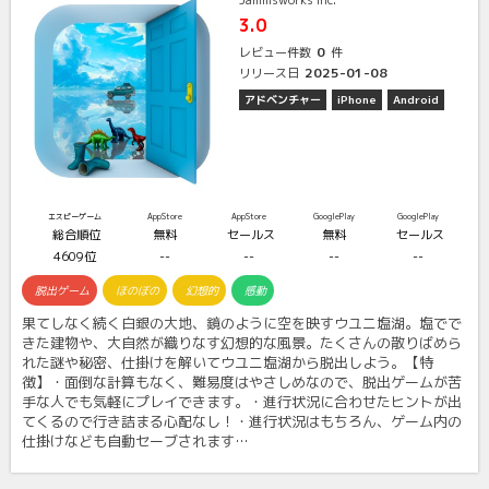
3.0
0
レビュー件数
件
2025-01-08
リリース日
アドベンチャー
iPhone
Android
エスピーゲーム
AppStore
AppStore
GooglePlay
GooglePlay
総合順位
無料
セールス
無料
セールス
4609位
--
--
--
--
脱出ゲーム
ほのぼの
幻想的
感動
果てしなく続く白銀の大地、鏡のように空を映すウユニ塩湖。塩でで
きた建物や、大自然が織りなす幻想的な風景。たくさんの散りばめら
れた謎や秘密、仕掛けを解いてウユニ塩湖から脱出しよう。【特
徴】・面倒な計算もなく、難易度はやさしめなので、脱出ゲームが苦
手な人でも気軽にプレイできます。・進行状況に合わせたヒントが出
てくるので行き詰まる心配なし！・進行状況はもちろん、ゲーム内の
仕掛けなども自動セーブされます…