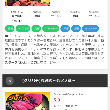
エスピーゲーム
AppStore
AppStore
GooglePlay
GooglePlay
総合順位
無料
セールス
無料
セールス
4304位
--
--
--
--
爽快
ハクスラ
料理
ストーリー
仲間
冒険
モンスター
■ゲームストーリー※警告※これより先はモンスターが大量発生する
危険区域です！モンスターを喰らい、生き延びてください！人間、動
物、植物、幻獣…生あるモノは突如としてモンスターと変異し、この
世界を侵食していた。この世界を救うためには、敗北する事は決して
許されません。混沌と化した世界で、主人公のヒロは英雄が集うとさ
れる、モンスターの巣窟【グルメ島】に辿り着いた。この島ではモン
スターを喰えば己の力となり、ど…
[グリパチ]忍魂弐 ～烈火ノ章～
6
Commseed Corporation
3.0
0
レビュー件数
件