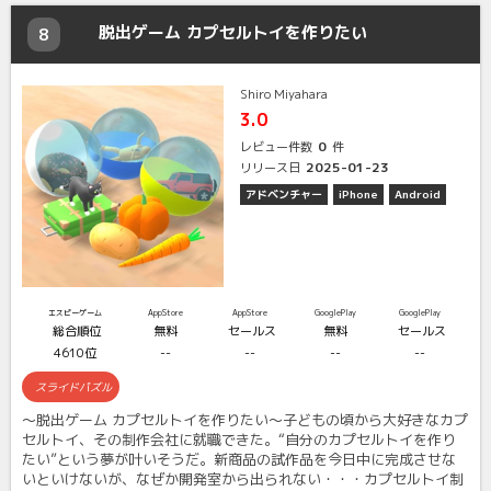
脱出ゲーム カプセルトイを作りたい
8
Shiro Miyahara
3.0
0
レビュー件数
件
2025-01-23
リリース日
アドベンチャー
iPhone
Android
エスピーゲーム
AppStore
AppStore
GooglePlay
GooglePlay
総合順位
無料
セールス
無料
セールス
4610位
--
--
--
--
スライドパズル
〜脱出ゲーム カプセルトイを作りたい〜子どもの頃から大好きなカプ
セルトイ、その制作会社に就職できた。“自分のカプセルトイを作り
たい”という夢が叶いそうだ。新商品の試作品を今日中に完成させな
いといけないが、なぜか開発室から出られない・・・カプセルトイ制