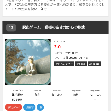
ドを増やしていき、各ステージの新たなしかけにもチャレンジするこ
とで、パズルの解き方にも変化が生まれるだろう。頭をひとひねりし
てコトバの効果を使いこなそ…
脱出ゲーム 猫様の空き地からの脱出
13
chie ono
3.0
0
レビュー件数
件
2025-01-13
リリース日
アドベンチャー
iPhone
Android
エスピーゲーム
AppStore
AppStore
GooglePlay
GooglePlay
総合順位
無料
セールス
無料
セールス
5084位
--
--
--
--
脱出ゲーム
謎解き
猫