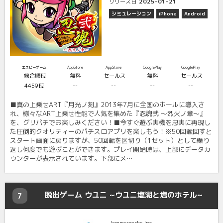
2025-01-21
リリース日
シミュレーション
iPhone
Android
エスピーゲーム
AppStore
AppStore
GooglePlay
GooglePlay
総合順位
無料
セールス
無料
セールス
4459位
--
--
--
--
■真の上乗せART『月光ノ刻』2013年7月に全国のホールに導入さ
れ、様々なART上乗せ性能で人気を集めた『忍魂弐 ～烈火ノ章～』
を、グリパチでお楽しみください！■今すぐ遊ぶ実機を忠実に再現し
た圧倒的クオリティーのパチスロアプリを楽しもう！※50回転回すと
スタート画面に戻りますが、50回転を区切り（1セット）として繰り
返し何度でも遊ぶことができます。プレイ開始時は、上部にデータカ
ウンターが表示されています。下部にメ…
脱出ゲーム ウユニ ~ウユニ塩湖と塩のホテル~
7
Jammsworks Inc.