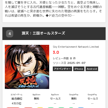
を賭して翼を手に入れ、天使となった少女たちと、高空より飛来し、
人を滅ぼそうとする古代遺産戦艦――神獣。空をめぐる天使と神獣の
戦いは、破滅へと突き進む世界に失われた物語の再演をもたらす。そ
れは希望の再生か、終極か。◆ド迫力の空中3D…
頂天：三国オールスターズ
4
Sky Entertainment Network Limited
3.0
0
レビュー件数
件
2025-01-07
リリース日
アドベンチャー
iPhone
Android
エスピーゲーム
AppStore
AppStore
GooglePlay
GooglePlay
総合順位
無料
セールス
無料
セールス
4303位
--
--
--
--