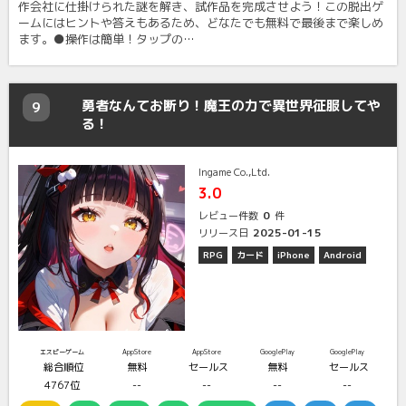
作会社に仕掛けられた謎を解き、試作品を完成させよう！この脱出ゲ
ームにはヒントや答えもあるため、どなたでも無料で最後まで楽しめ
ます。●操作は簡単！タップの…
勇者なんてお断り！魔王の力で異世界征服してや
9
る！
Ingame Co.,Ltd.
3.0
0
レビュー件数
件
2025-01-15
リリース日
RPG
カード
iPhone
Android
エスピーゲーム
AppStore
AppStore
GooglePlay
GooglePlay
総合順位
無料
セールス
無料
セールス
4767位
--
--
--
--