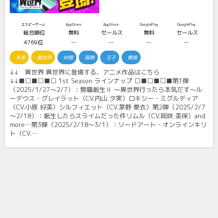
エスピーゲーム
AppStore
AppStore
GooglePlay
GooglePlay
総合順位
無料
セールス
無料
セールス
4769位
--
--
--
--
未来
異世界
仲間
冒険
王子
貴族
↓↓ 異世界 異世界に登場する、アニメ作品はこちら
↓↓■□■□■□ 1st Season ラインナップ □■□■□■第1弾
（2025/1/27～2/7）：無職転生Ⅱ ～異世界行ったら本気だす～ル
ーデウス・グレイラット（CV.内山 夕実）ロキシー・ミグルディア
（CV.小原 好美）シルフィエット（CV.茅野 愛衣）第2弾（2025/2/7
～2/18）：転生したらスライムだった件リムル（CV.岡咲 美保）and
more…第3弾（2025/2/18～3/1）：ソードアート・オンラインキリ
ト（CV.…