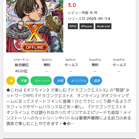
3.0
0
レビュー件数
件
2025-01-14
リリース日
RPG
iPhone
Android
エスピーゲーム
AppStore
AppStore
GooglePlay
GooglePlay
総合順位
無料
セールス
無料
セールス
4920位
--
--
--
--
船
声優
ストーリー
仲間
オリジナル
冒険
◆これは《オフライン》で楽しむ『ドラゴンクエストX』の“物語”ネ
ットワークRPG『ドラゴンクエストX オンライン』がオフラインゲ
ームになってスマートフォンに登場！ひとりでじっくり遊べるようグ
ラフィックやゲームバランスなどを一新し、『ドラゴンクエストX
オンライン』では語られなかったオリジナルエピソードも追加！メイ
ンストーリーのカットシーンやバトルは豪華声優陣による迫力のある
演技で楽しむことができます！◆あ…