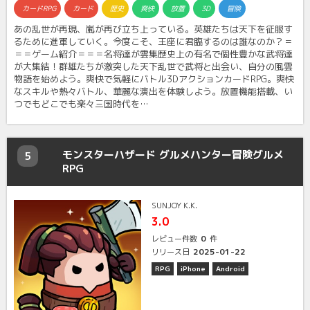
カードRPG
カード
歴史
爽快
放置
3D
冒険
あの乱世が再現、嵐が再び立ち上っている。英雄たちは天下を征服す
るために進軍していく。今度こそ、王座に君臨するのは誰なのか？＝
＝＝ゲーム紹介＝＝＝名将達が雲集歴史上の有名で個性豊かな武将達
が大集結！群雄たちが激突した天下乱世で武将と出会い、自分の風雲
物語を始めよう。爽快で気軽にバトル3DアクションカードRPG。爽快
なスキルや熱々バトル、華麗な演出を体験しよう。放置機能搭載、い
つでもどこでも楽々三国時代を…
モンスターハザード グルメハンター冒険グルメ
5
RPG
SUNJOY K.K.
3.0
0
レビュー件数
件
2025-01-22
リリース日
RPG
iPhone
Android